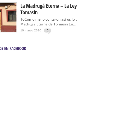
La Madrugá Eterna – La Leyenda De
Tomasín
10Como me lo contaron así os lo cuento… La
Madrugá Eterna de Tomasín En...
10 marzo 2026
0
OS EN FACEBOOK
en Sevilla | Electricista autorizado en Sevilla |
ontra incendios en Sevilla:
3M Instalaciones.
a | Barbacoas En Sevilla:
D&C Chimeneas.
De Segunda Mano, De Ocasión Y Seminuevos
afe | La mejor tienda para comprar cocinas en
yor:
Azul Cocinas.
a. Posiciona Tu Empresa En Primera Página.
ento en buscadores en primera página de