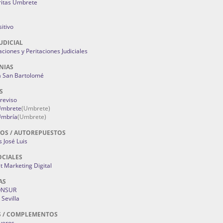
ritas Umbrete
itivo
UDICIAL
aciones y Peritaciones Judiciales
NIAS
a San Bartolomé
S
Treviso
 Umbrete
(Umbrete)
Umbría
(Umbrete)
OS / AUTOREPUESTOS
 José Luis
OCIALES
 Marketing Digital
AS
ONSUR
Sevilla
S / COMPLEMENTOS
oyeros