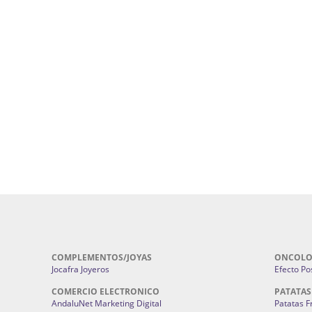
uropatía en Sevilla:
Hufeland.
Google.
ursos De Formación En Flores De
Agencia De Diseño De Páginas Web En S
Cohetes En Sevilla | Pirotecnia Sevilla | F
ral Sevilla | Terapias Alternativas
Pirotecnia San Bartolomé.
Cerramientos En Sevilla | Cercados Met
r alta joyería Sevilla | Fabricación y
Sevilla:
Cerramientos Gordo.
Pirotecnias En Sevilla | Pirotecnia Sevi
| Fabricación centros de lavado de
Sevilla:
Pirotecnia San Bartolomé.
ches | Autolavados | Lavamascotas:
Complementos De Novia Sevilla | Ma
Complementos De Novia En Sevilla:
Bordado
 | Chatarrerías Sevilla:
Chatarreria
Instalaciones Eléctricas Sevilla | 
Instalaciones.
COMPLEMENTOS/JOYAS
ONCOLO
Jocafra Joyeros
Efecto Pos
COMERCIO ELECTRONICO
PATATAS
AndaluNet Marketing Digital
Patatas F