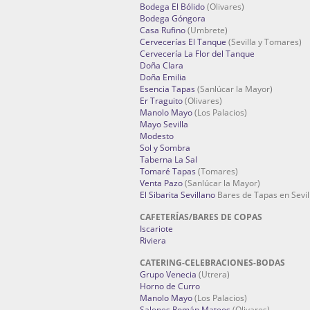
Bodega El Bólido
(Olivares)
Bodega Góngora
Casa Rufino
(Umbrete)
Cervecerías El Tanque
(Sevilla y Tomares)
Cervecería La Flor del Tanque
Doña Clara
Doña Emilia
Esencia Tapas
(Sanlúcar la Mayor)
Er Traguito
(Olivares)
Manolo Mayo
(Los Palacios)
Mayo Sevilla
Modesto
Sol y Sombra
Taberna La Sal
Tomaré Tapas
(Tomares)
Venta Pazo
(Sanlúcar la Mayor)
El Sibarita Sevillano
Bares de Tapas en Sevil
CAFETERÍAS/BARES DE COPAS
Iscariote
Riviera
CATERING-CELEBRACIONES-BODAS
Grupo Venecia
(Utrera)
Horno de Curro
Manolo Mayo
(Los Palacios)
Salones Román Mateos
(Olivares)