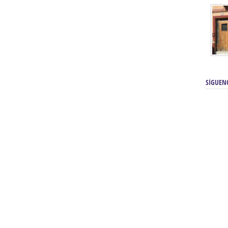
SÍGUEN
renos | Tienda Cofrade | Semana
Averías eléctricas Sevilla | Electricista 
Electricista urgente en Sevilla | Protección c
iendas Online | Posicionamiento:
Chimeneas En Sevilla | Estufas En Sevill
Comprar Neumáticos Baratos Usados, 
flexología Podal Sevilla | Curso de
En Sevilla:
Hipergoma
meopatía:
Hufeland
Tienda de muebles de cocina en el Aljar
 de Acupuntura Sevilla:
Hufeland,
Sevilla | Venta de cocinas en Sanlúcar la Ma
Posicionamiento En Buscadores Sevill
scuela de Naturopatía – Cursos
Posicionamiento Web Sevilla:
Posicionami