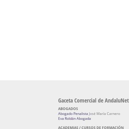
presencial de naturopatía – Dónde estudiar Nat
Academia En Sevilla Especializada En C
Bach
: Hufeland, escuela de naturismo.
Escuela Naturismo Sevilla | Medicina Natu
Sevilla
: Hufeland, escuela de naturismo.
Fabricación de Alta Joyería en Sevilla | Talle
reparación de joyas Sevilla:
Jocafra Joyeros.
Fabricante máquinas de lavado de coches 
coches | Instaladores boxes de lavado de co
IBERBOX 3000.
Chatarrerías | Chatarras, Metales, Residuos
El Pino
Gaceta Comercial de AndaluNet
ABOGADOS
Abogado Penalista
José María Carnero
Eva Roldán Abogada
ACADEMIAS / CURSOS DE FORMACIÓN