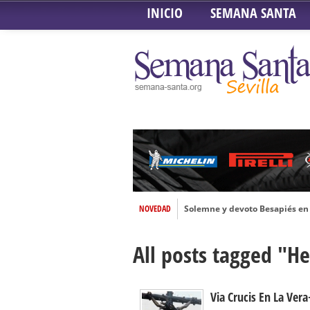
INICIO
SEMANA SANTA
NOVEDAD
Solemne y devoto Besapiés en 
Misa Solemne en honor a Nues
All posts tagged "H
Solemne Triduo a la Virgen de
Función de la Anunciación del
Besamanos al Señor del Gran P
Via Crucis En La Vera