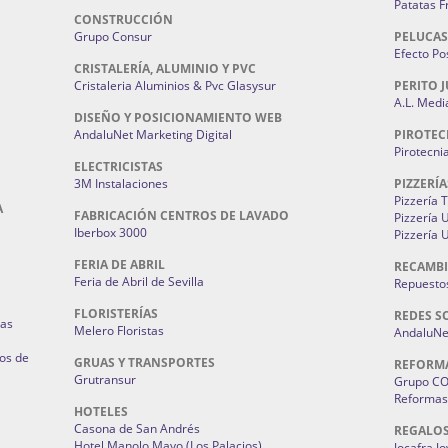
Patatas F
CONSTRUCCIÓN
Grupo Consur
PELUCAS
Efecto Pos
CRISTALERÍA, ALUMINIO Y PVC
Cristaleria Aluminios & Pvc Glasysur
PERITO J
A.L. Medi
DISEÑO Y POSICIONAMIENTO WEB
AndaluNet Marketing Digital
PIROTEC
Pirotecni
ELECTRICISTAS
3M Instalaciones
PIZZERÍA
Pizzería 
A
FABRICACIÓN CENTROS DE LAVADO
Pizzería
Iberbox 3000
Pizzería 
FERIA DE ABRIL
RECAMBI
Feria de Abril de Sevilla
Repuestos
FLORISTERÍAS
REDES S
ias
Melero Floristas
AndaluNet
os de
GRUAS Y TRANSPORTES
REFORM
Grutransur
Grupo C
Reformas 
HOTELES
Casona de San Andrés
REGALO
Hotel Manolo Mayo (Los Palacios)
Jocafra J