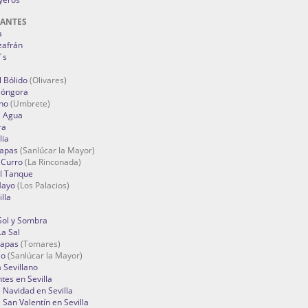
RANTES
a
zafrán
´s
 Bólido
(Olivares)
Góngora
no
(Umbrete)
l Agua
ra
lia
Tapas
(Sanlúcar la Mayor)
 Curro
(La Rinconada)
el Tanque
Mayo
(Los Palacios)
lla
Sol y Sombra
a Sal
apas
(Tomares)
zo
(Sanlúcar la Mayor)
a Sevillano
tes en Sevilla
Navidad en Sevilla
San Valentín en Sevilla