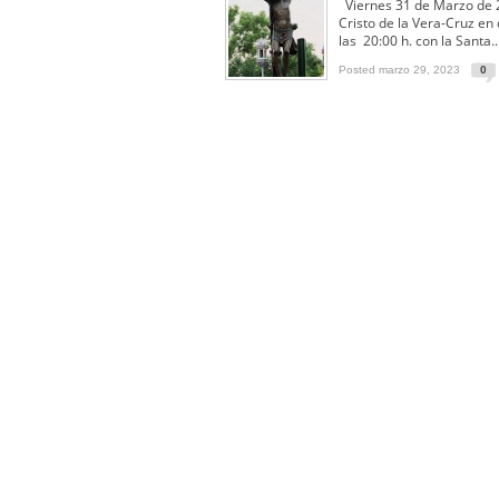
Solemne y devoto Besamanos e
Viernes 31 de Marzo de 2
Cristo de la Vera-Cruz en
Función Principal de Instituto 
las 20:00 h. con la Santa..
Besapié y Besamano en la Qui
Posted marzo 29, 2023
0
Gitanos: Besamanos del Señor 
Besamanos del Señor de la Divi