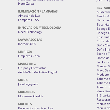
Hotel Zaida
RESTAU
ILUMINACIÓN / LAMPARAS
Al-Medin
Almacén de Luz
Asador A
Lámparas PISA
Barrabar
Becerrita
INNOVACIÓN Y TECNOLOGÍA
Bodega El
Need Technology
Bodega 
Casa Rufi
LAVAMASCOTAS
Corral de
Iberbox 3000
Doña Cla
Doña Emi
LIMPIEZA
Esencia 
Limpiezas Criza
Horno de
La Flor d
MARKETING
Manolo 
Grupos y Entrevistas
la
Mayo Sevi
AndaluNet Marketing Digital
Modesto
Taberna 
MODA
Taberna L
Jocafra Joyeros
Tomaré T
Venta Pa
MUDANZAS
El Sibarit
Mudanzas Giralda
Restauran
Menús de 
MUEBLES
Menús de 
Barnizados García e Hijos