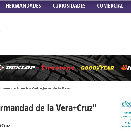
HERMANDADES
CURIOSIDADES
COMERCIAL
honor de Nuestro Padre Jesús de la Pasión
tra Señora de Gracia y Esperanza – San Roque
ermandad de la Vera+Cruz"
 la Concepción – Hermandad del Silencio
 Señor ante el paso de Nuestra Señora de la Encarnación Coronada – Herma
oder de Sevilla
+Cruz