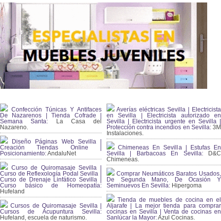
Confección Túnicas Y Antifaces
Averías eléctricas Sevilla | Electricista
De Nazarenos | Tienda Cofrade |
en Sevilla | Electricista autorizado en
Semana Santa:
La Casa del
Sevilla | Electricista urgente en Sevilla |
Nazareno.
Protección contra incendios en Sevilla:
3
Instalaciones.
Diseño Páginas Web Sevilla |
Creación Tiendas Online |
Chimeneas En Sevilla | Estufas En
Posicionamiento:
AndaluNet
Sevilla | Barbacoas En Sevilla:
D&
Chimeneas.
Curso de Quiromasaje Sevilla |
Curso de Reflexología Podal Sevilla |
Comprar Neumáticos Baratos Usados,
Curso de Drenaje Linfático Sevilla |
De Segunda Mano, De Ocasión Y
Curso básico de Homeopatía:
Seminuevos En Sevilla:
Hipergoma
Hufeland
Tienda de muebles de cocina en el
Cursos de Quiromasaje Sevilla |
Aljarafe | La mejor tienda para comprar
Cursos de Acupuntura Sevilla:
cocinas en Sevilla | Venta de cocinas en
Hufeland, escuela de naturismo.
Sanlúcar la Mayor:
Azul Cocinas.