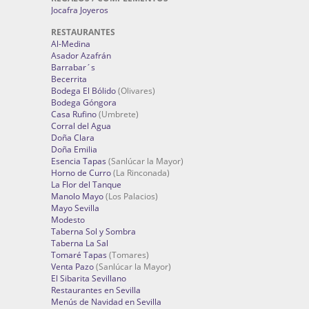
Jocafra Joyeros
RESTAURANTES
Al-Medina
Asador Azafrán
Barrabar´s
Becerrita
Bodega El Bólido
(Olivares)
Bodega Góngora
Casa Rufino
(Umbrete)
Corral del Agua
Doña Clara
Doña Emilia
Esencia Tapas
(Sanlúcar la Mayor)
Horno de Curro
(La Rinconada)
La Flor del Tanque
Manolo Mayo
(Los Palacios)
Mayo Sevilla
Modesto
Taberna Sol y Sombra
Taberna La Sal
Tomaré Tapas
(Tomares)
Venta Pazo
(Sanlúcar la Mayor)
El Sibarita Sevillano
Restaurantes en Sevilla
Menús de Navidad en Sevilla