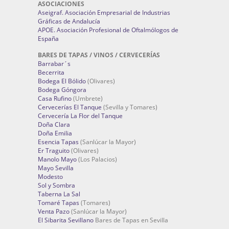
ASOCIACIONES
Aseigraf. Asociación Empresarial de Industrias
Gráficas de Andalucía
APOE. Asociación Profesional de Oftalmólogos de
España
BARES DE TAPAS / VINOS / CERVECERÍAS
Barrabar´s
Becerrita
Bodega El Bólido
(Olivares)
Bodega Góngora
Casa Rufino
(Umbrete)
Cervecerías El Tanque
(Sevilla y Tomares)
Cervecería La Flor del Tanque
Doña Clara
Doña Emilia
Esencia Tapas
(Sanlúcar la Mayor)
Er Traguito
(Olivares)
Manolo Mayo
(Los Palacios)
Mayo Sevilla
Modesto
Sol y Sombra
Taberna La Sal
Tomaré Tapas
(Tomares)
Venta Pazo
(Sanlúcar la Mayor)
El Sibarita Sevillano
Bares de Tapas en Sevilla