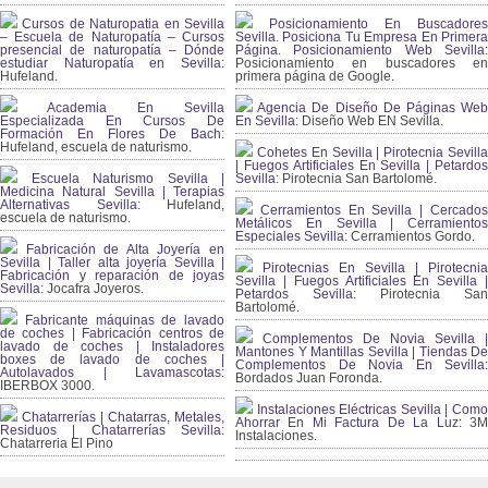
Cursos de Naturopatia en Sevilla
Posicionamiento En Buscadores
– Escuela de Naturopatía – Cursos
Sevilla. Posiciona Tu Empresa En Primera
presencial de naturopatía – Dónde
Página. Posicionamiento Web Sevilla:
estudiar Naturopatía en Sevilla:
Posicionamiento en buscadores en
Hufeland.
primera página de Google.
Academia En Sevilla
Agencia De Diseño De Páginas Web
Especializada En Cursos De
En Sevilla:
Diseño Web EN Sevilla.
Formación En Flores De Bach
:
Hufeland, escuela de naturismo.
Cohetes En Sevilla | Pirotecnia Sevilla
| Fuegos Artificiales En Sevilla | Petardos
Escuela Naturismo Sevilla |
Sevilla:
Pirotecnia San Bartolomé.
Medicina Natural Sevilla | Terapias
Alternativas Sevilla
: Hufeland,
Cerramientos En Sevilla | Cercados
escuela de naturismo.
Metálicos En Sevilla | Cerramientos
Especiales Sevilla:
Cerramientos Gordo.
Fabricación de Alta Joyería en
Sevilla | Taller alta joyería Sevilla |
Pirotecnias En Sevilla | Pirotecnia
Fabricación y reparación de joyas
Sevilla | Fuegos Artificiales En Sevilla |
Sevilla:
Jocafra Joyeros.
Petardos Sevilla:
Pirotecnia San
Bartolomé.
Fabricante máquinas de lavado
de coches | Fabricación centros de
Complementos De Novia Sevilla |
lavado de coches | Instaladores
Mantones Y Mantillas Sevilla | Tiendas De
boxes de lavado de coches |
Complementos De Novia En Sevilla:
Autolavados | Lavamascotas:
Bordados Juan Foronda.
IBERBOX 3000.
Instalaciones Eléctricas Sevilla | Como
Chatarrerías | Chatarras, Metales,
Ahorrar En Mi Factura De La Luz:
3
Residuos | Chatarrerías Sevilla:
Instalaciones.
Chatarreria El Pino