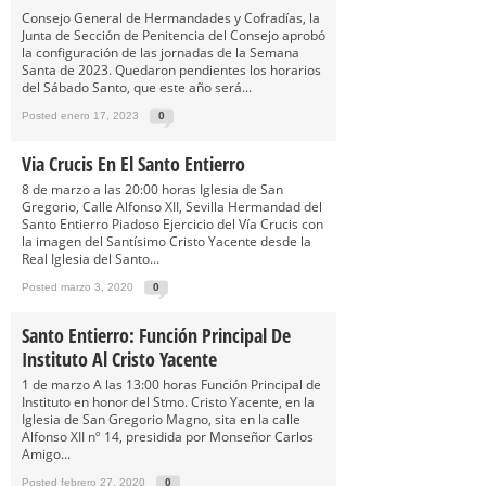
Consejo General de Hermandades y Cofradías, la
Junta de Sección de Penitencia del Consejo aprobó
la configuración de las jornadas de la Semana
Santa de 2023. Quedaron pendientes los horarios
del Sábado Santo, que este año será...
Posted enero 17, 2023
0
Via Crucis En El Santo Entierro
8 de marzo a las 20:00 horas Iglesia de San
Gregorio, Calle Alfonso XII, Sevilla Hermandad del
Santo Entierro Piadoso Ejercicio del Vía Crucis con
la imagen del Santísimo Cristo Yacente desde la
Real Iglesia del Santo...
Posted marzo 3, 2020
0
Santo Entierro: Función Principal De
Instituto Al Cristo Yacente
1 de marzo A las 13:00 horas Función Principal de
Instituto en honor del Stmo. Cristo Yacente, en la
Iglesia de San Gregorio Magno, sita en la calle
Alfonso XII nº 14, presidida por Monseñor Carlos
Amigo...
Posted febrero 27, 2020
0