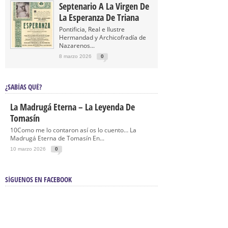
Septenario A La Virgen De
La Esperanza De Triana
Pontificia, Real e Ilustre
Hermandad y Archicofradía de
Nazarenos...
8 marzo 2026
0
¿SABÍAS QUÉ?
La Madrugá Eterna – La Leyenda De
Tomasín
10Como me lo contaron así os lo cuento… La
Madrugá Eterna de Tomasín En...
10 marzo 2026
0
SÍGUENOS EN FACEBOOK