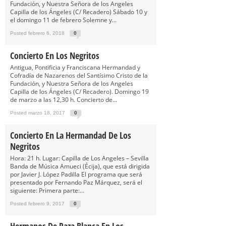
Fundación, y Nuestra Señora de los Angeles
Capilla de los Ángeles (C/ Recadero) Sábado 10 y
el domingo 11 de febrero Solemne y...
Posted febrero 6, 2018
0
Concierto En Los Negritos
Antigua, Pontificia y Franciscana Hermandad y
Cofradía de Nazarenos del Santísimo Cristo de la
Fundación, y Nuestra Señora de los Angeles
Capilla de los Ángeles (C/ Recadero). Domingo 19
de marzo a las 12,30 h. Concierto de...
Posted marzo 18, 2017
0
Concierto En La Hermandad De Los
Negritos
Hora: 21 h. Lugar: Capilla de Los Angeles – Sevilla
Banda de Música Amueci (Écija), que está dirigida
por Javier J. López Padilla El programa que será
presentado por Fernando Paz Márquez, será el
siguiente: Primera parte:...
Posted febrero 9, 2017
0