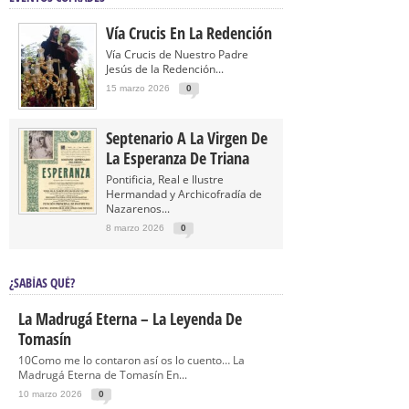
Vía Crucis En La Redención
Vía Crucis de Nuestro Padre
Jesús de la Redención...
15 marzo 2026
0
Septenario A La Virgen De
La Esperanza De Triana
Pontificia, Real e Ilustre
Hermandad y Archicofradía de
Nazarenos...
8 marzo 2026
0
¿SABÍAS QUÉ?
La Madrugá Eterna – La Leyenda De
Tomasín
10Como me lo contaron así os lo cuento… La
Madrugá Eterna de Tomasín En...
10 marzo 2026
0