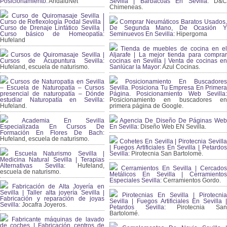
Posicionamiento:
AndaluNet
Sevilla | Barbacoas En Sevilla:
D&
Chimeneas.
Curso de Quiromasaje Sevilla |
Curso de Reflexología Podal Sevilla |
Comprar Neumáticos Baratos Usados,
Curso de Drenaje Linfático Sevilla |
De Segunda Mano, De Ocasión Y
Curso básico de Homeopatía:
Seminuevos En Sevilla:
Hipergoma
Hufeland
Tienda de muebles de cocina en el
Cursos de Quiromasaje Sevilla |
Aljarafe | La mejor tienda para comprar
Cursos de Acupuntura Sevilla:
cocinas en Sevilla | Venta de cocinas en
Hufeland, escuela de naturismo.
Sanlúcar la Mayor:
Azul Cocinas.
Cursos de Naturopatia en Sevilla
Posicionamiento En Buscadores
– Escuela de Naturopatía – Cursos
Sevilla. Posiciona Tu Empresa En Primera
presencial de naturopatía – Dónde
Página. Posicionamiento Web Sevilla:
estudiar Naturopatía en Sevilla:
Posicionamiento en buscadores en
Hufeland.
primera página de Google.
Academia En Sevilla
Agencia De Diseño De Páginas Web
Especializada En Cursos De
En Sevilla:
Diseño Web EN Sevilla.
Formación En Flores De Bach
:
Hufeland, escuela de naturismo.
Cohetes En Sevilla | Pirotecnia Sevilla
| Fuegos Artificiales En Sevilla | Petardos
Escuela Naturismo Sevilla |
Sevilla:
Pirotecnia San Bartolomé.
Medicina Natural Sevilla | Terapias
Alternativas Sevilla
: Hufeland,
Cerramientos En Sevilla | Cercados
escuela de naturismo.
Metálicos En Sevilla | Cerramientos
Especiales Sevilla:
Cerramientos Gordo.
Fabricación de Alta Joyería en
Sevilla | Taller alta joyería Sevilla |
Pirotecnias En Sevilla | Pirotecnia
Fabricación y reparación de joyas
Sevilla | Fuegos Artificiales En Sevilla |
Sevilla:
Jocafra Joyeros.
Petardos Sevilla:
Pirotecnia San
Bartolomé.
Fabricante máquinas de lavado
de coches | Fabricación centros de