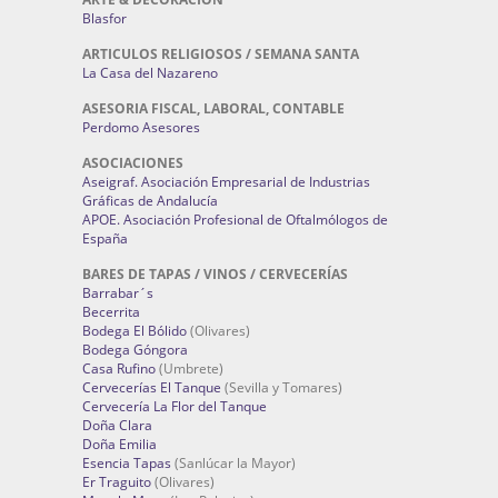
Blasfor
ARTICULOS RELIGIOSOS / SEMANA SANTA
La Casa del Nazareno
ASESORIA FISCAL, LABORAL, CONTABLE
Perdomo Asesores
ASOCIACIONES
Aseigraf. Asociación Empresarial de Industrias
Gráficas de Andalucía
APOE. Asociación Profesional de Oftalmólogos de
España
BARES DE TAPAS / VINOS / CERVECERÍAS
Barrabar´s
Becerrita
Bodega El Bólido
(Olivares)
Bodega Góngora
Casa Rufino
(Umbrete)
Cervecerías El Tanque
(Sevilla y Tomares)
Cervecería La Flor del Tanque
Doña Clara
Doña Emilia
Esencia Tapas
(Sanlúcar la Mayor)
Er Traguito
(Olivares)