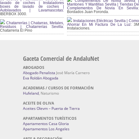
Complementos De Novia Sevilla |
lavado de coches | Instaladores
Mantones Y Mantillas Sevilla | Tiendas De
boxes de lavado de coches |
Complementos De Novia En Sevilla:
Autolavados | Lavamascotas:
Bordados Juan Foronda.
IBERBOX 3000.
Instalaciones Eléctricas Sevilla | Como
Chatarrerías | Chatarras, Metales,
Ahorrar En Mi Factura De La Luz:
3
Residuos | Chatarrerías Sevilla:
Instalaciones.
Chatarreria El Pino
Gaceta Comercial de AndaluNet
ABOGADOS
Abogado Penalista
José María Carnero
Eva Roldán Abogada
ACADEMIAS / CURSOS DE FORMACIÓN
Hufeland
, Naturismo
ACEITE DE OLIVA
Aceites Olevm – Puerta de Tierra
APARTAMENTOS TURÍSTICOS
Apartamentos Casa Gloria
Apartamentos Los Angeles
ARTE & DECORACIÓN