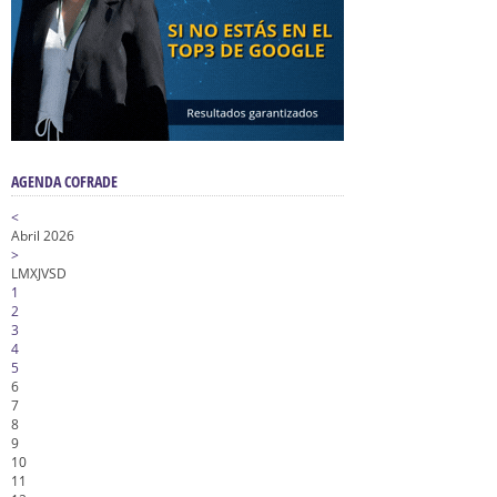
AGENDA COFRADE
<
Abril 2026
>
L
M
X
J
V
S
D
1
2
3
4
5
6
7
8
9
10
11