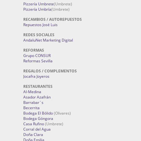
Pizzería Umbrete
(Umbrete)
Pizzería Umbría
(Umbrete)
RECAMBIOS / AUTOREPUESTOS
Repuestos José Luis
REDES SOCIALES
AndaluNet Marketing Digital
REFORMAS
Grupo CONSUR
Reformas Sevilla
REGALOS / COMPLEMENTOS
Jocafra Joyeros
RESTAURANTES
Al-Medina
Asador Azafrán
Barrabar´s
Becerrita
Bodega El Bólido
(Olivares)
Bodega Góngora
Casa Rufino
(Umbrete)
Corral del Agua
Doña Clara
Doña Emilia