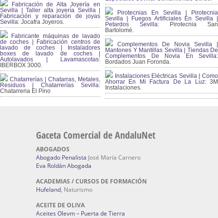
Fabricación de Alta Joyería en
Sevilla | Taller alta joyería Sevilla |
Pirotecnias En Sevilla | Pirotecnia
Fabricación y reparación de joyas
Sevilla | Fuegos Artificiales En Sevilla |
Sevilla:
Jocafra Joyeros.
Petardos Sevilla:
Pirotecnia San
Bartolomé.
Fabricante máquinas de lavado
de coches | Fabricación centros de
Complementos De Novia Sevilla |
lavado de coches | Instaladores
Mantones Y Mantillas Sevilla | Tiendas De
boxes de lavado de coches |
Complementos De Novia En Sevilla:
Autolavados | Lavamascotas:
Bordados Juan Foronda.
IBERBOX 3000.
Instalaciones Eléctricas Sevilla | Como
Chatarrerías | Chatarras, Metales,
Ahorrar En Mi Factura De La Luz:
3
Residuos | Chatarrerías Sevilla:
Instalaciones.
Chatarreria El Pino
Gaceta Comercial de AndaluNet
ABOGADOS
Abogado Penalista
José María Carnero
Eva Roldán Abogada
ACADEMIAS / CURSOS DE FORMACIÓN
Hufeland
, Naturismo
ACEITE DE OLIVA
Aceites Olevm – Puerta de Tierra