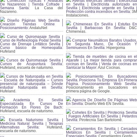
Confección Túnicas Y Antifaces
Averías eléctricas Sevilla | Electricista
De Nazarenos | Tienda Cofrade |
en Sevilla | Electricista autorizado en
Semana Santa:
La Casa del
Sevilla | Electricista urgente en Sevilla |
Nazareno.
Protección contra incendios en Sevilla:
3
Instalaciones.
Diseño Páginas Web Sevilla |
Creación Tiendas Online |
Chimeneas En Sevilla | Estufas En
Posicionamiento:
AndaluNet
Sevilla | Barbacoas En Sevilla:
D&
Chimeneas.
Curso de Quiromasaje Sevilla |
Curso de Reflexología Podal Sevilla |
Comprar Neumáticos Baratos Usados,
Curso de Drenaje Linfático Sevilla |
De Segunda Mano, De Ocasión Y
Curso básico de Homeopatía:
Seminuevos En Sevilla:
Hipergoma
Hufeland
Tienda de muebles de cocina en el
Cursos de Quiromasaje Sevilla |
Aljarafe | La mejor tienda para comprar
Cursos de Acupuntura Sevilla:
cocinas en Sevilla | Venta de cocinas en
Hufeland, escuela de naturismo.
Sanlúcar la Mayor:
Azul Cocinas.
Cursos de Naturopatia en Sevilla
Posicionamiento En Buscadores
– Escuela de Naturopatía – Cursos
Sevilla. Posiciona Tu Empresa En Primera
presencial de naturopatía – Dónde
Página. Posicionamiento Web Sevilla:
estudiar Naturopatía en Sevilla:
Posicionamiento en buscadores en
Hufeland.
primera página de Google.
Academia En Sevilla
Agencia De Diseño De Páginas Web
Especializada En Cursos De
En Sevilla:
Diseño Web EN Sevilla.
Formación En Flores De Bach
:
Hufeland, escuela de naturismo.
Cohetes En Sevilla | Pirotecnia Sevilla
| Fuegos Artificiales En Sevilla | Petardos
Escuela Naturismo Sevilla |
Sevilla:
Pirotecnia San Bartolomé.
Medicina Natural Sevilla | Terapias
Alternativas Sevilla
: Hufeland,
Cerramientos En Sevilla | Cercados
escuela de naturismo.
Metálicos En Sevilla | Cerramientos
Especiales Sevilla:
Cerramientos Gordo.