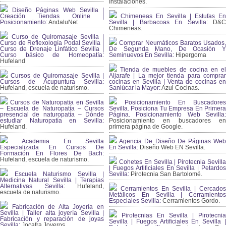
Instalaciones.
Diseño Páginas Web Sevilla |
Creación Tiendas Online |
Chimeneas En Sevilla | Estufas En
Posicionamiento:
AndaluNet
Sevilla | Barbacoas En Sevilla:
D&
Chimeneas.
Curso de Quiromasaje Sevilla |
Curso de Reflexología Podal Sevilla |
Comprar Neumáticos Baratos Usados,
Curso de Drenaje Linfático Sevilla |
De Segunda Mano, De Ocasión Y
Curso básico de Homeopatía:
Seminuevos En Sevilla:
Hipergoma
Hufeland
Tienda de muebles de cocina en el
Cursos de Quiromasaje Sevilla |
Aljarafe | La mejor tienda para comprar
Cursos de Acupuntura Sevilla:
cocinas en Sevilla | Venta de cocinas en
Hufeland, escuela de naturismo.
Sanlúcar la Mayor:
Azul Cocinas.
Cursos de Naturopatia en Sevilla
Posicionamiento En Buscadores
– Escuela de Naturopatía – Cursos
Sevilla. Posiciona Tu Empresa En Primera
presencial de naturopatía – Dónde
Página. Posicionamiento Web Sevilla:
estudiar Naturopatía en Sevilla:
Posicionamiento en buscadores en
Hufeland.
primera página de Google.
Academia En Sevilla
Agencia De Diseño De Páginas Web
Especializada En Cursos De
En Sevilla:
Diseño Web EN Sevilla.
Formación En Flores De Bach
:
Hufeland, escuela de naturismo.
Cohetes En Sevilla | Pirotecnia Sevilla
| Fuegos Artificiales En Sevilla | Petardos
Escuela Naturismo Sevilla |
Sevilla:
Pirotecnia San Bartolomé.
Medicina Natural Sevilla | Terapias
Alternativas Sevilla
: Hufeland,
Cerramientos En Sevilla | Cercados
escuela de naturismo.
Metálicos En Sevilla | Cerramientos
Especiales Sevilla:
Cerramientos Gordo.
Fabricación de Alta Joyería en
Sevilla | Taller alta joyería Sevilla |
Pirotecnias En Sevilla | Pirotecnia
Fabricación y reparación de joyas
Sevilla | Fuegos Artificiales En Sevilla |
Sevilla:
Jocafra Joyeros.