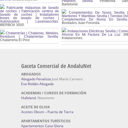
Petardos Sevilla:
Pirotecnia San
Bartolomé.
Fabricante máquinas de lavado
de coches | Fabricación centros de
Complementos De Novia Sevilla |
lavado de coches | Instaladores
Mantones Y Mantillas Sevilla | Tiendas De
boxes de lavado de coches |
Complementos De Novia En Sevilla:
Autolavados | Lavamascotas:
Bordados Juan Foronda.
IBERBOX 3000.
Instalaciones Eléctricas Sevilla | Como
Chatarrerías | Chatarras, Metales,
Ahorrar En Mi Factura De La Luz:
3
Residuos | Chatarrerías Sevilla:
Instalaciones.
Chatarreria El Pino
Gaceta Comercial de AndaluNet
ABOGADOS
Abogado Penalista
José María Carnero
Eva Roldán Abogada
ACADEMIAS / CURSOS DE FORMACIÓN
Hufeland
, Naturismo
ACEITE DE OLIVA
Aceites Olevm – Puerta de Tierra
APARTAMENTOS TURÍSTICOS
Apartamentos Casa Gloria