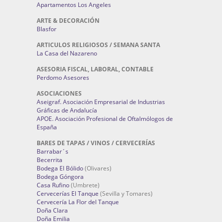
Apartamentos Los Angeles
ARTE & DECORACIÓN
Blasfor
ARTICULOS RELIGIOSOS / SEMANA SANTA
La Casa del Nazareno
ASESORIA FISCAL, LABORAL, CONTABLE
Perdomo Asesores
ASOCIACIONES
Aseigraf. Asociación Empresarial de Industrias
Gráficas de Andalucía
APOE. Asociación Profesional de Oftalmólogos de
España
BARES DE TAPAS / VINOS / CERVECERÍAS
Barrabar´s
Becerrita
Bodega El Bólido
(Olivares)
Bodega Góngora
Casa Rufino
(Umbrete)
Cervecerías El Tanque
(Sevilla y Tomares)
Cervecería La Flor del Tanque
Doña Clara
Doña Emilia