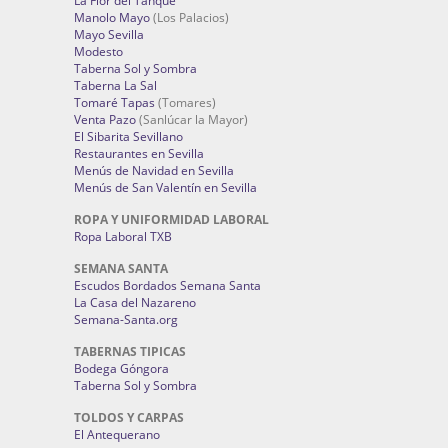
La Flor del Tanque
Manolo Mayo
(Los Palacios)
Mayo Sevilla
Modesto
Taberna Sol y Sombra
Taberna La Sal
Tomaré Tapas
(Tomares)
Venta Pazo
(Sanlúcar la Mayor)
El Sibarita Sevillano
Restaurantes en Sevilla
Menús de Navidad en Sevilla
Menús de San Valentín en Sevilla
ROPA Y UNIFORMIDAD LABORAL
Ropa Laboral TXB
SEMANA SANTA
Escudos Bordados Semana Santa
La Casa del Nazareno
Semana-Santa.org
TABERNAS TIPICAS
Bodega Góngora
Taberna Sol y Sombra
TOLDOS Y CARPAS
El Antequerano