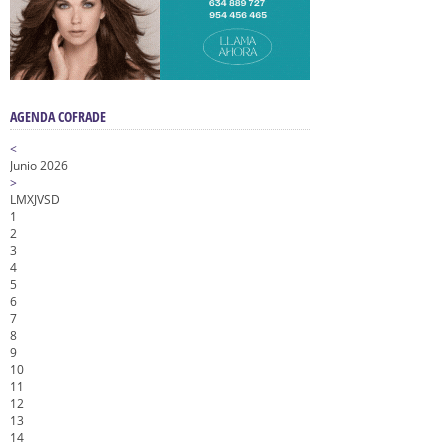
AGENDA COFRADE
<
Junio 2026
>
L
M
X
J
V
S
D
1
2
3
4
5
6
7
8
9
10
11
12
13
14