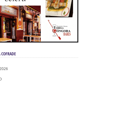
 COFRADE
 2026
D