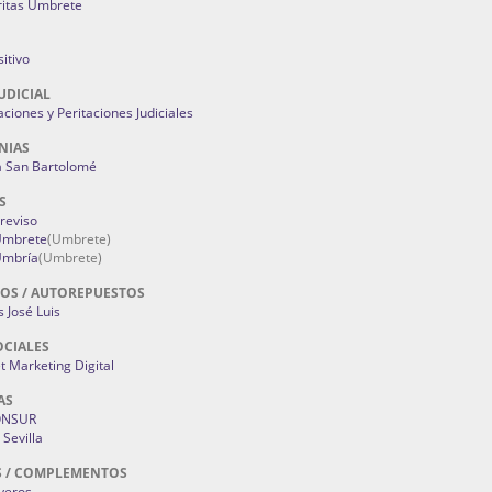
ritas Umbrete
itivo
UDICIAL
aciones y Peritaciones Judiciales
NIAS
a San Bartolomé
S
Treviso
 Umbrete
(Umbrete)
Umbría
(Umbrete)
OS / AUTOREPUESTOS
 José Luis
OCIALES
 Marketing Digital
AS
ONSUR
Sevilla
S / COMPLEMENTOS
oyeros