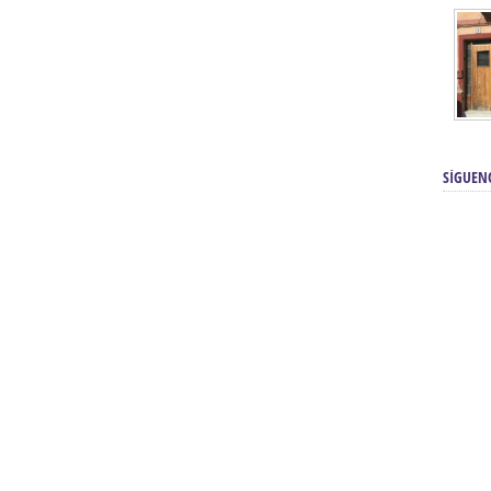
SÍGUEN
renos | Tienda Cofrade | Semana
Averías eléctricas Sevilla | Electricista 
Electricista urgente en Sevilla | Protección c
iendas Online | Posicionamiento:
Chimeneas En Sevilla | Estufas En Sevill
Comprar Neumáticos Baratos Usados, 
flexología Podal Sevilla | Curso de
En Sevilla:
Hipergoma
meopatía:
Hufeland
Tienda de muebles de cocina en el Aljar
 de Acupuntura Sevilla:
Hufeland,
Sevilla | Venta de cocinas en Sanlúcar la Ma
Posicionamiento En Buscadores Sevill
scuela de Naturopatía – Cursos
Posicionamiento Web Sevilla:
Posicionami