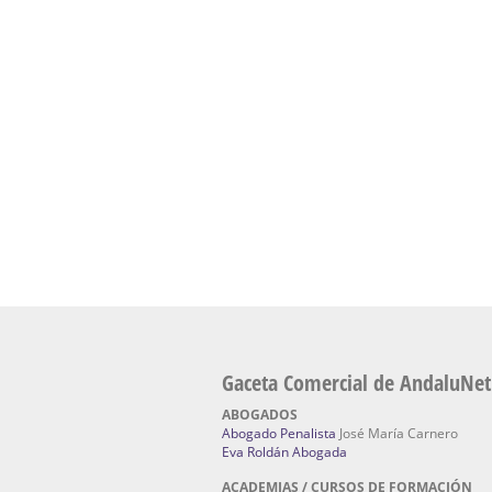
presencial de naturopatía – Dónde estudiar Nat
Academia En Sevilla Especializada En C
Bach
: Hufeland, escuela de naturismo.
Escuela Naturismo Sevilla | Medicina Natu
Sevilla
: Hufeland, escuela de naturismo.
Fabricación de Alta Joyería en Sevilla | Talle
reparación de joyas Sevilla:
Jocafra Joyeros.
Fabricante máquinas de lavado de coches 
coches | Instaladores boxes de lavado de co
IBERBOX 3000.
Chatarrerías | Chatarras, Metales, Residuos
El Pino
Gaceta Comercial de AndaluNet
ABOGADOS
Abogado Penalista
José María Carnero
Eva Roldán Abogada
ACADEMIAS / CURSOS DE FORMACIÓN