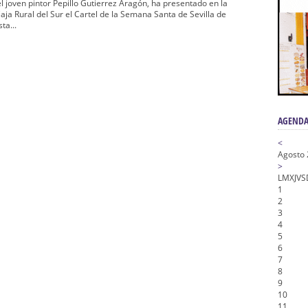
a la Virgen del Valle
 joven pintor Pepillo Gutierrez Aragón, ha presentado en la
aja Rural del Sur el Cartel de la Semana Santa de Sevilla de
nta Angustia
ta...
de la Salud
na Misericordia, Vía Crucis y Traslado – Siete Palabras
honor de Nuestro Padre Jesús de la Pasión
AGENDA
<
Agosto
>
L
M
X
J
V
S
1
2
3
4
5
6
7
8
9
10
11