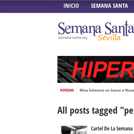
INICIO
SEMANA SANTA
NOVEDAD
Misa Solemne en honor a Nues
Solemne Triduo a la Virgen de
All posts tagged "pe
Función de la Anunciación del
Besamanos al Señor del Gran P
Solemne y devoto Besamanos e
Cartel De La Semana 