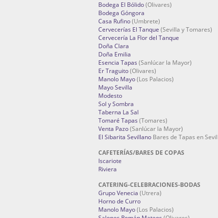
Bodega El Bólido
(Olivares)
Bodega Góngora
Casa Rufino
(Umbrete)
Cervecerías El Tanque
(Sevilla y Tomares)
Cervecería La Flor del Tanque
Doña Clara
Doña Emilia
Esencia Tapas
(Sanlúcar la Mayor)
Er Traguito
(Olivares)
Manolo Mayo
(Los Palacios)
Mayo Sevilla
Modesto
Sol y Sombra
Taberna La Sal
Tomaré Tapas
(Tomares)
Venta Pazo
(Sanlúcar la Mayor)
El Sibarita Sevillano
Bares de Tapas en Sevil
CAFETERÍAS/BARES DE COPAS
Iscariote
Riviera
CATERING-CELEBRACIONES-BODAS
Grupo Venecia
(Utrera)
Horno de Curro
Manolo Mayo
(Los Palacios)
Salones Román Mateos
(Olivares)