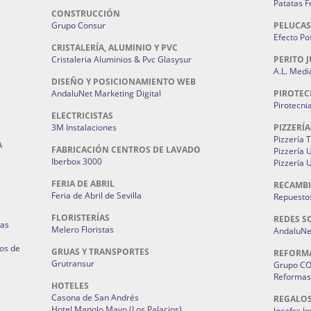
Patatas F
CONSTRUCCIÓN
Grupo Consur
PELUCAS
Efecto Pos
CRISTALERÍA, ALUMINIO Y PVC
Cristaleria Aluminios & Pvc Glasysur
PERITO J
A.L. Medi
DISEÑO Y POSICIONAMIENTO WEB
AndaluNet Marketing Digital
PIROTEC
Pirotecni
ELECTRICISTAS
3M Instalaciones
PIZZERÍA
Pizzería 
A
FABRICACIÓN CENTROS DE LAVADO
Pizzería
Iberbox 3000
Pizzería 
FERIA DE ABRIL
RECAMBI
Feria de Abril de Sevilla
Repuestos
FLORISTERÍAS
REDES S
ias
Melero Floristas
AndaluNet
os de
GRUAS Y TRANSPORTES
REFORM
Grutransur
Grupo C
Reformas 
HOTELES
Casona de San Andrés
REGALO
Hotel Manolo Mayo (Los Palacios)
Jocafra J