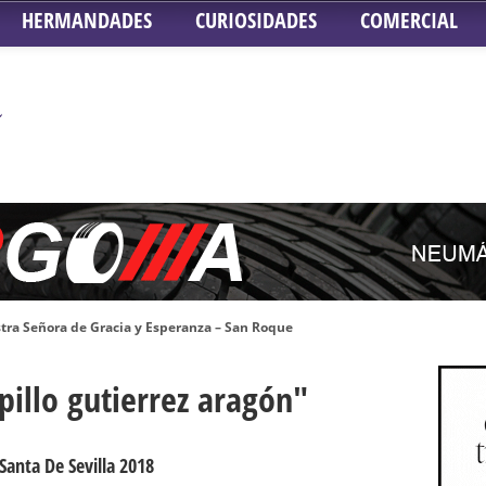
HERMANDADES
CURIOSIDADES
COMERCIAL
tra Señora de Gracia y Esperanza – San Roque
 la Concepción – Hermandad del Silencio
pillo gutierrez aragón"
 Señor ante el paso de Nuestra Señora de la Encarnación Coronada – Herma
oder de Sevilla
n honor de María Santísima en su Soledad – San Lorenzo
Santa De Sevilla 2018