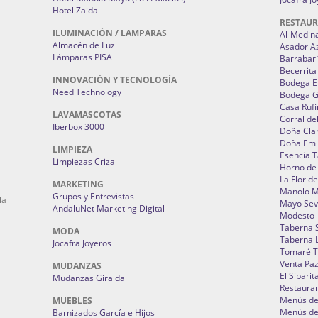
Hotel Zaida
RESTAU
ILUMINACIÓN / LAMPARAS
Al-Medin
Almacén de Luz
Asador A
Lámparas PISA
Barrabar
Becerrita
INNOVACIÓN Y TECNOLOGÍA
Bodega El
Need Technology
Bodega 
Casa Rufi
LAVAMASCOTAS
Corral de
Iberbox 3000
Doña Cla
Doña Emi
LIMPIEZA
Esencia 
Limpiezas Criza
Horno de
La Flor d
MARKETING
Manolo 
Grupos y Entrevistas
la
Mayo Sevi
AndaluNet Marketing Digital
Modesto
Taberna 
MODA
Taberna L
Jocafra Joyeros
Tomaré T
Venta Pa
MUDANZAS
El Sibarit
Mudanzas Giralda
Restauran
Menús de 
MUEBLES
Menús de 
Barnizados García e Hijos