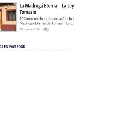
La Madrugá Eterna – La Leyenda De
Tomasín
10Como me lo contaron así os lo cuento… La
Madrugá Eterna de Tomasín En...
10 marzo 2026
0
OS EN FACEBOOK
en Sevilla | Electricista autorizado en Sevilla |
ontra incendios en Sevilla:
3M Instalaciones.
a | Barbacoas En Sevilla:
D&C Chimeneas.
De Segunda Mano, De Ocasión Y Seminuevos
afe | La mejor tienda para comprar cocinas en
yor:
Azul Cocinas.
a. Posiciona Tu Empresa En Primera Página.
ento en buscadores en primera página de