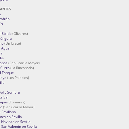
RANTES
a
zafrán
´s
 Bólido
(Olivares)
Góngora
no
(Umbrete)
l Agua
ra
lia
Tapas
(Sanlúcar la Mayor)
 Curro
(La Rinconada)
el Tanque
Mayo
(Los Palacios)
lla
Sol y Sombra
a Sal
apas
(Tomares)
zo
(Sanlúcar la Mayor)
a Sevillano
tes en Sevilla
Navidad en Sevilla
San Valentín en Sevilla