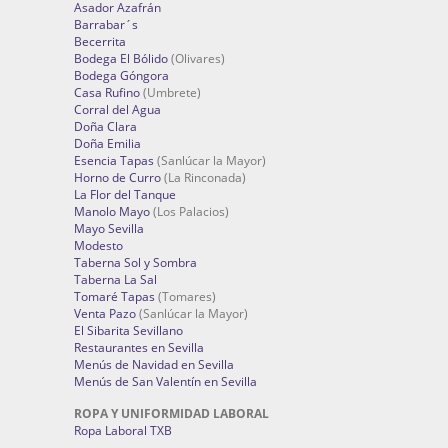
Asador Azafrán
Barrabar´s
Becerrita
Bodega El Bólido
(Olivares)
Bodega Góngora
Casa Rufino
(Umbrete)
Corral del Agua
Doña Clara
Doña Emilia
Esencia Tapas
(Sanlúcar la Mayor)
Horno de Curro
(La Rinconada)
La Flor del Tanque
Manolo Mayo
(Los Palacios)
Mayo Sevilla
Modesto
Taberna Sol y Sombra
Taberna La Sal
Tomaré Tapas
(Tomares)
Venta Pazo
(Sanlúcar la Mayor)
El Sibarita Sevillano
Restaurantes en Sevilla
Menús de Navidad en Sevilla
Menús de San Valentín en Sevilla
ROPA Y UNIFORMIDAD LABORAL
Ropa Laboral TXB