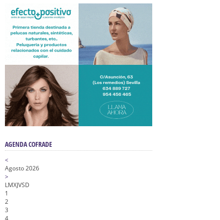
AGENDA COFRADE
<
Agosto 2026
>
L
M
X
J
V
S
D
1
2
3
4