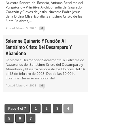
Nuestra Señora del Rosario, Animas Benditas del
Purgatorio y Primitiva Archicofradía del Sagrado
Corazón y Clavos de Jesús, Nuestro Padre Jesús
de la Divina Misericordia, Santísimo Cristo de las
Siete Palabras,...
Posted febrero 5, 2023
0
Solemne Quinario Y Función Al
Santísimo Cristo Del Desamparo Y
Abandono
Fervorosa Hermandad Sacramental y Cofradía de
Nazarenos del Santísimo Cristo del Desamparo y
Abandono y Nuestra Señora de los Dolores Del 14
al 18 de febrero de 2023. Desde las 19:00 h.
Solemne Quinario en honor del...
Posted febrero 4, 2023
0
Page 4 of 7
1
2
3
4
5
6
7