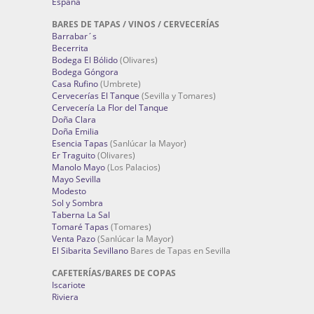
España
BARES DE TAPAS / VINOS / CERVECERÍAS
Barrabar´s
Becerrita
Bodega El Bólido
(Olivares)
Bodega Góngora
Casa Rufino
(Umbrete)
Cervecerías El Tanque
(Sevilla y Tomares)
Cervecería La Flor del Tanque
Doña Clara
Doña Emilia
Esencia Tapas
(Sanlúcar la Mayor)
Er Traguito
(Olivares)
Manolo Mayo
(Los Palacios)
Mayo Sevilla
Modesto
Sol y Sombra
Taberna La Sal
Tomaré Tapas
(Tomares)
Venta Pazo
(Sanlúcar la Mayor)
El Sibarita Sevillano
Bares de Tapas en Sevilla
CAFETERÍAS/BARES DE COPAS
Iscariote
Riviera