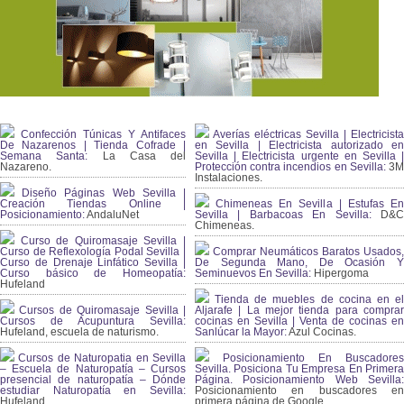
Confección Túnicas Y Antifaces
Averías eléctricas Sevilla | Electricista
De Nazarenos | Tienda Cofrade |
en Sevilla | Electricista autorizado en
Semana Santa:
La Casa del
Sevilla | Electricista urgente en Sevilla |
Nazareno.
Protección contra incendios en Sevilla:
3
Instalaciones.
Diseño Páginas Web Sevilla |
Creación Tiendas Online |
Chimeneas En Sevilla | Estufas En
Posicionamiento:
AndaluNet
Sevilla | Barbacoas En Sevilla:
D&
Chimeneas.
Curso de Quiromasaje Sevilla |
Curso de Reflexología Podal Sevilla |
Comprar Neumáticos Baratos Usados,
Curso de Drenaje Linfático Sevilla |
De Segunda Mano, De Ocasión Y
Curso básico de Homeopatía:
Seminuevos En Sevilla:
Hipergoma
Hufeland
Tienda de muebles de cocina en el
Cursos de Quiromasaje Sevilla |
Aljarafe | La mejor tienda para comprar
Cursos de Acupuntura Sevilla:
cocinas en Sevilla | Venta de cocinas en
Hufeland, escuela de naturismo.
Sanlúcar la Mayor:
Azul Cocinas.
Cursos de Naturopatia en Sevilla
Posicionamiento En Buscadores
– Escuela de Naturopatía – Cursos
Sevilla. Posiciona Tu Empresa En Primera
presencial de naturopatía – Dónde
Página. Posicionamiento Web Sevilla:
estudiar Naturopatía en Sevilla:
Posicionamiento en buscadores en
Hufeland.
primera página de Google.