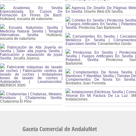
Academia En Sevilla
Agencia De Diseño De Páginas Web
Especializada En Cursos De
En Sevilla:
Diseño Web EN Sevilla.
Formación En Flores De Bach
:
Hufeland, escuela de naturismo.
Cohetes En Sevilla | Pirotecnia Sevilla
| Fuegos Artificiales En Sevilla | Petardos
Escuela Naturismo Sevilla |
Sevilla:
Pirotecnia San Bartolomé.
Medicina Natural Sevilla | Terapias
Alternativas Sevilla
: Hufeland,
Cerramientos En Sevilla | Cercados
escuela de naturismo.
Metálicos En Sevilla | Cerramientos
Especiales Sevilla:
Cerramientos Gordo.
Fabricación de Alta Joyería en
Sevilla | Taller alta joyería Sevilla |
Pirotecnias En Sevilla | Pirotecnia
Fabricación y reparación de joyas
Sevilla | Fuegos Artificiales En Sevilla |
Sevilla:
Jocafra Joyeros.
Petardos Sevilla:
Pirotecnia San
Bartolomé.
Fabricante máquinas de lavado
de coches | Fabricación centros de
Complementos De Novia Sevilla |
lavado de coches | Instaladores
Mantones Y Mantillas Sevilla | Tiendas De
boxes de lavado de coches |
Complementos De Novia En Sevilla:
Autolavados | Lavamascotas:
Bordados Juan Foronda.
IBERBOX 3000.
Instalaciones Eléctricas Sevilla | Como
Chatarrerías | Chatarras, Metales,
Ahorrar En Mi Factura De La Luz:
3
Residuos | Chatarrerías Sevilla:
Instalaciones.
Chatarreria El Pino
Gaceta Comercial de AndaluNet