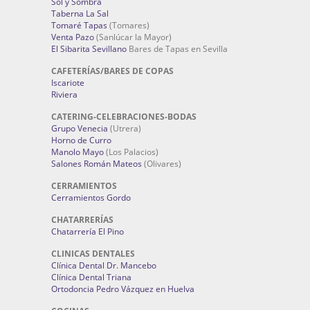
Sol y Sombra
Taberna La Sal
Tomaré Tapas
(Tomares)
Venta Pazo
(Sanlúcar la Mayor)
El Sibarita Sevillano
Bares de Tapas en Sevilla
CAFETERÍAS/BARES DE COPAS
Iscariote
Riviera
CATERING-CELEBRACIONES-BODAS
Grupo Venecia
(Utrera)
Horno de Curro
Manolo Mayo
(Los Palacios)
Salones Román Mateos
(Olivares)
CERRAMIENTOS
Cerramientos Gordo
CHATARRERÍAS
Chatarrería El Pino
CLINICAS DENTALES
Clínica Dental Dr. Mancebo
Clínica Dental Triana
Ortodoncia Pedro Vázquez en Huelva