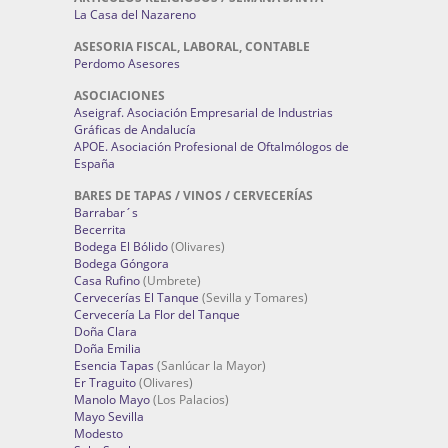
La Casa del Nazareno
ASESORIA FISCAL, LABORAL, CONTABLE
Perdomo Asesores
ASOCIACIONES
Aseigraf. Asociación Empresarial de Industrias
Gráficas de Andalucía
APOE. Asociación Profesional de Oftalmólogos de
España
BARES DE TAPAS / VINOS / CERVECERÍAS
Barrabar´s
Becerrita
Bodega El Bólido
(Olivares)
Bodega Góngora
Casa Rufino
(Umbrete)
Cervecerías El Tanque
(Sevilla y Tomares)
Cervecería La Flor del Tanque
Doña Clara
Doña Emilia
Esencia Tapas
(Sanlúcar la Mayor)
Er Traguito
(Olivares)
Manolo Mayo
(Los Palacios)
Mayo Sevilla
Modesto