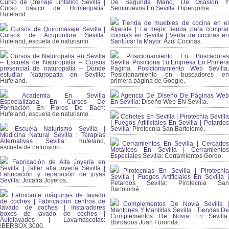
Curso de Drenaje Linfático Sevilla |
De Segunda Mano, De Ocasión Y
Curso básico de Homeopatía:
Seminuevos En Sevilla:
Hipergoma
Hufeland
Tienda de muebles de cocina en el
Cursos de Quiromasaje Sevilla |
Aljarafe | La mejor tienda para comprar
Cursos de Acupuntura Sevilla:
cocinas en Sevilla | Venta de cocinas en
Hufeland, escuela de naturismo.
Sanlúcar la Mayor:
Azul Cocinas.
Cursos de Naturopatia en Sevilla
Posicionamiento En Buscadores
– Escuela de Naturopatía – Cursos
Sevilla. Posiciona Tu Empresa En Primera
presencial de naturopatía – Dónde
Página. Posicionamiento Web Sevilla:
estudiar Naturopatía en Sevilla:
Posicionamiento en buscadores en
Hufeland.
primera página de Google.
Academia En Sevilla
Agencia De Diseño De Páginas Web
Especializada En Cursos De
En Sevilla:
Diseño Web EN Sevilla.
Formación En Flores De Bach
:
Hufeland, escuela de naturismo.
Cohetes En Sevilla | Pirotecnia Sevilla
| Fuegos Artificiales En Sevilla | Petardos
Escuela Naturismo Sevilla |
Sevilla:
Pirotecnia San Bartolomé.
Medicina Natural Sevilla | Terapias
Alternativas Sevilla
: Hufeland,
Cerramientos En Sevilla | Cercados
escuela de naturismo.
Metálicos En Sevilla | Cerramientos
Especiales Sevilla:
Cerramientos Gordo.
Fabricación de Alta Joyería en
Sevilla | Taller alta joyería Sevilla |
Pirotecnias En Sevilla | Pirotecnia
Fabricación y reparación de joyas
Sevilla | Fuegos Artificiales En Sevilla |
Sevilla:
Jocafra Joyeros.
Petardos Sevilla:
Pirotecnia San
Bartolomé.
Fabricante máquinas de lavado
de coches | Fabricación centros de
Complementos De Novia Sevilla |
lavado de coches | Instaladores
Mantones Y Mantillas Sevilla | Tiendas De
boxes de lavado de coches |
Complementos De Novia En Sevilla:
Autolavados | Lavamascotas:
Bordados Juan Foronda.
IBERBOX 3000.