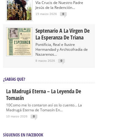
Vía Crucis de Nuestro Padre
Jesús de la Redención...
15 marzo 2026
0
Septenario A La Virgen De
La Esperanza De Triana
Pontificia, Real e Ilustre
Hermandad y Archicofradía de
Nazarenos...
8 marzo 2026
0
¿SABÍAS QUÉ?
La Madrugá Eterna – La Leyenda De
Tomasín
10Como me lo contaron así os lo cuento… La
Madrugá Eterna de Tomasín En...
10 marzo 2026
0
SÍGUENOS EN FACEBOOK