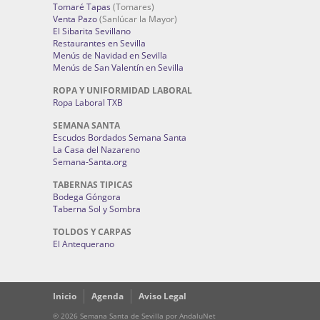
Tomaré Tapas
(Tomares)
Venta Pazo
(Sanlúcar la Mayor)
El Sibarita Sevillano
Restaurantes en Sevilla
Menús de Navidad en Sevilla
Menús de San Valentín en Sevilla
ROPA Y UNIFORMIDAD LABORAL
Ropa Laboral TXB
SEMANA SANTA
Escudos Bordados Semana Santa
La Casa del Nazareno
Semana-Santa.org
TABERNAS TIPICAS
Bodega Góngora
Taberna Sol y Sombra
TOLDOS Y CARPAS
El Antequerano
Inicio
Agenda
Aviso Legal
© 2026 Semana Santa de Sevilla por AndaluNet