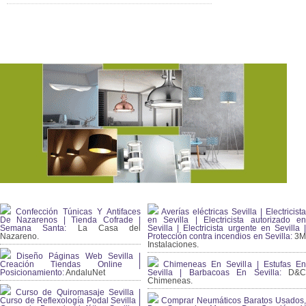
Confección Túnicas Y Antifaces
Averías eléctricas Sevilla | Electricista
De Nazarenos | Tienda Cofrade |
en Sevilla | Electricista autorizado en
Semana Santa:
La Casa del
Sevilla | Electricista urgente en Sevilla |
Nazareno.
Protección contra incendios en Sevilla:
3
Instalaciones.
Diseño Páginas Web Sevilla |
Creación Tiendas Online |
Chimeneas En Sevilla | Estufas En
Posicionamiento:
AndaluNet
Sevilla | Barbacoas En Sevilla:
D&
Chimeneas.
Curso de Quiromasaje Sevilla |
Curso de Reflexología Podal Sevilla |
Comprar Neumáticos Baratos Usados,