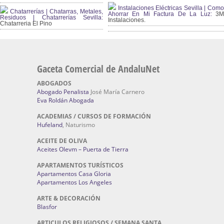
Instalaciones Eléctricas Sevilla | Como
Chatarrerías | Chatarras, Metales,
Ahorrar En Mi Factura De La Luz:
3
Residuos | Chatarrerías Sevilla:
Instalaciones.
Chatarreria El Pino
Gaceta Comercial de AndaluNet
ABOGADOS
Abogado Penalista
José María Carnero
Eva Roldán Abogada
ACADEMIAS / CURSOS DE FORMACIÓN
Hufeland
, Naturismo
ACEITE DE OLIVA
Aceites Olevm – Puerta de Tierra
APARTAMENTOS TURÍSTICOS
Apartamentos Casa Gloria
Apartamentos Los Angeles
ARTE & DECORACIÓN
Blasfor
ARTICULOS RELIGIOSOS / SEMANA SANTA