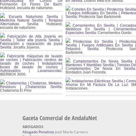
Especializada En Cursos De
En Sevilla:
Diseño Web EN Sevilla.
Formación En Flores De Bach
:
Hufeland, escuela de naturismo.
Cohetes En Sevilla | Pirotecnia Sevilla
| Fuegos Artificiales En Sevilla | Petardos
Escuela Naturismo Sevilla |
Sevilla:
Pirotecnia San Bartolomé.
Medicina Natural Sevilla | Terapias
Alternativas Sevilla
: Hufeland,
Cerramientos En Sevilla | Cercados
escuela de naturismo.
Metálicos En Sevilla | Cerramientos
Especiales Sevilla:
Cerramientos Gordo.
Fabricación de Alta Joyería en
Sevilla | Taller alta joyería Sevilla |
Pirotecnias En Sevilla | Pirotecnia
Fabricación y reparación de joyas
Sevilla | Fuegos Artificiales En Sevilla |
Sevilla:
Jocafra Joyeros.
Petardos Sevilla:
Pirotecnia San
Bartolomé.
Fabricante máquinas de lavado
de coches | Fabricación centros de
Complementos De Novia Sevilla |
lavado de coches | Instaladores
Mantones Y Mantillas Sevilla | Tiendas De
boxes de lavado de coches |
Complementos De Novia En Sevilla:
Autolavados | Lavamascotas:
Bordados Juan Foronda.
IBERBOX 3000.
Instalaciones Eléctricas Sevilla | Como
Chatarrerías | Chatarras, Metales,
Ahorrar En Mi Factura De La Luz:
3
Residuos | Chatarrerías Sevilla:
Instalaciones.
Chatarreria El Pino
Gaceta Comercial de AndaluNet
ABOGADOS
Abogado Penalista
José María Carnero