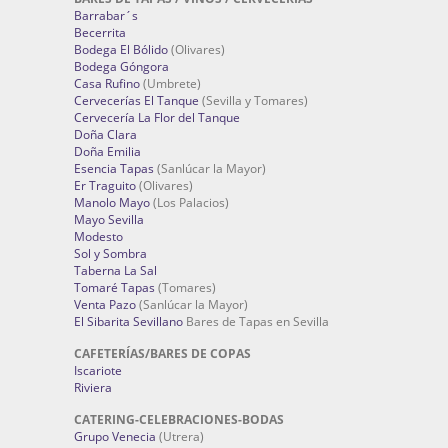
Barrabar´s
Becerrita
Bodega El Bólido
(Olivares)
Bodega Góngora
Casa Rufino
(Umbrete)
Cervecerías El Tanque
(Sevilla y Tomares)
Cervecería La Flor del Tanque
Doña Clara
Doña Emilia
Esencia Tapas
(Sanlúcar la Mayor)
Er Traguito
(Olivares)
Manolo Mayo
(Los Palacios)
Mayo Sevilla
Modesto
Sol y Sombra
Taberna La Sal
Tomaré Tapas
(Tomares)
Venta Pazo
(Sanlúcar la Mayor)
El Sibarita Sevillano
Bares de Tapas en Sevilla
CAFETERÍAS/BARES DE COPAS
Iscariote
Riviera
CATERING-CELEBRACIONES-BODAS
Grupo Venecia
(Utrera)