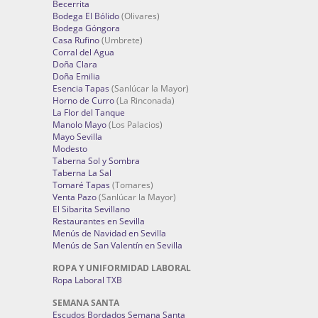
Becerrita
Bodega El Bólido
(Olivares)
Bodega Góngora
Casa Rufino
(Umbrete)
Corral del Agua
Doña Clara
Doña Emilia
Esencia Tapas
(Sanlúcar la Mayor)
Horno de Curro
(La Rinconada)
La Flor del Tanque
Manolo Mayo
(Los Palacios)
Mayo Sevilla
Modesto
Taberna Sol y Sombra
Taberna La Sal
Tomaré Tapas
(Tomares)
Venta Pazo
(Sanlúcar la Mayor)
El Sibarita Sevillano
Restaurantes en Sevilla
Menús de Navidad en Sevilla
Menús de San Valentín en Sevilla
ROPA Y UNIFORMIDAD LABORAL
Ropa Laboral TXB
SEMANA SANTA
Escudos Bordados Semana Santa