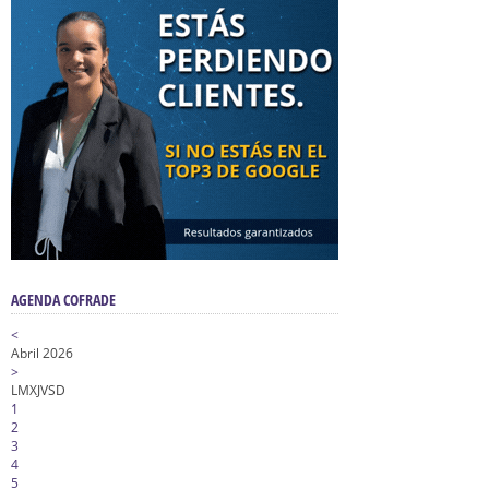
AGENDA COFRADE
<
Abril 2026
>
L
M
X
J
V
S
D
1
2
3
4
5