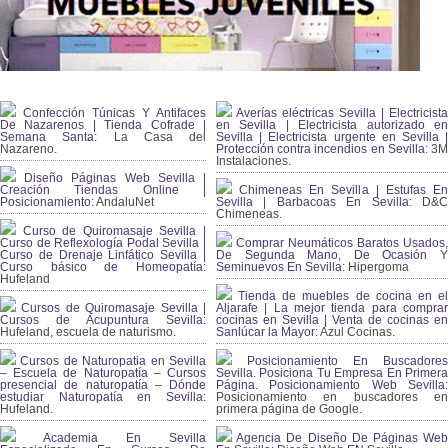
Confección Túnicas Y Antifaces
Averías eléctricas Sevilla | Electricista
De Nazarenos | Tienda Cofrade |
en Sevilla | Electricista autorizado en
Semana Santa:
La Casa del
Sevilla | Electricista urgente en Sevilla |
Nazareno.
Protección contra incendios en Sevilla:
3
Instalaciones.
Diseño Páginas Web Sevilla |
Creación Tiendas Online |
Chimeneas En Sevilla | Estufas En
Posicionamiento:
AndaluNet
Sevilla | Barbacoas En Sevilla:
D&
Chimeneas.
Curso de Quiromasaje Sevilla |
Curso de Reflexología Podal Sevilla |
Comprar Neumáticos Baratos Usados,
Curso de Drenaje Linfático Sevilla |
De Segunda Mano, De Ocasión Y
Curso básico de Homeopatía:
Seminuevos En Sevilla:
Hipergoma
Hufeland
Tienda de muebles de cocina en el
Cursos de Quiromasaje Sevilla |
Aljarafe | La mejor tienda para comprar
Cursos de Acupuntura Sevilla:
cocinas en Sevilla | Venta de cocinas en
Hufeland, escuela de naturismo.
Sanlúcar la Mayor:
Azul Cocinas.
Cursos de Naturopatia en Sevilla
Posicionamiento En Buscadores
– Escuela de Naturopatía – Cursos
Sevilla. Posiciona Tu Empresa En Primera
presencial de naturopatía – Dónde
Página. Posicionamiento Web Sevilla:
estudiar Naturopatía en Sevilla:
Posicionamiento en buscadores en
Hufeland.
primera página de Google.
Academia En Sevilla
Agencia De Diseño De Páginas Web