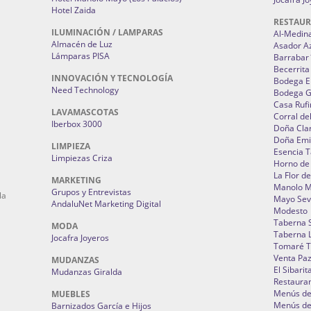
Hotel Zaida
RESTAU
ILUMINACIÓN / LAMPARAS
Al-Medin
Almacén de Luz
Asador A
Lámparas PISA
Barrabar
Becerrita
INNOVACIÓN Y TECNOLOGÍA
Bodega El
Need Technology
Bodega 
Casa Rufi
LAVAMASCOTAS
Corral de
Iberbox 3000
Doña Cla
Doña Emi
LIMPIEZA
Esencia 
Limpiezas Criza
Horno de
La Flor d
MARKETING
Manolo 
Grupos y Entrevistas
la
Mayo Sevi
AndaluNet Marketing Digital
Modesto
Taberna 
MODA
Taberna L
Jocafra Joyeros
Tomaré T
Venta Pa
MUDANZAS
El Sibarit
Mudanzas Giralda
Restauran
Menús de 
MUEBLES
Menús de 
Barnizados García e Hijos