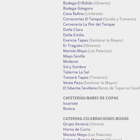
Bodega El Bólido
(Olivares)
Bodega Góngora
Casa Rufino
(Umbrete)
Cervecerías El Tanque
(Sevilla y Tomares)
Cervecería La Flor del Tanque
Doña Clara
Doña Emilia
Esencia Tapas
(Sanlúcar la Mayor)
Er Traguito
(Olivares)
Manolo Mayo
(Los Palacios)
Mayo Sevilla
Modesto
Sol y Sombra
Taberna La Sal
Tomaré Tapas
(Tomares)
Venta Pazo
(Sanlúcar la Mayor)
El Sibarita Sevillano
Bares de Tapas en Sevil
CAFETERÍAS/BARES DE COPAS
Iscariote
Riviera
CATERING-CELEBRACIONES-BODAS
Grupo Venecia
(Utrera)
Horno de Curro
Manolo Mayo
(Los Palacios)
Salones Román Mateos
(Olivares)