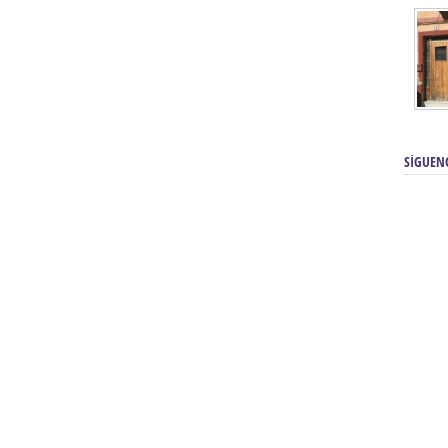
SÍGUEN
renos | Tienda Cofrade | Semana
Averías eléctricas Sevilla | Electricista 
Electricista urgente en Sevilla | Protección c
iendas Online | Posicionamiento:
Chimeneas En Sevilla | Estufas En Sevill
Comprar Neumáticos Baratos Usados, 
flexología Podal Sevilla | Curso de
En Sevilla:
Hipergoma
meopatía:
Hufeland
Tienda de muebles de cocina en el Aljar
 de Acupuntura Sevilla:
Hufeland,
Sevilla | Venta de cocinas en Sanlúcar la Ma
Posicionamiento En Buscadores Sevill
scuela de Naturopatía – Cursos
Posicionamiento Web Sevilla:
Posicionami