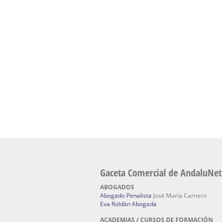
presencial de naturopatía – Dónde estudiar Nat
Academia En Sevilla Especializada En C
Bach
: Hufeland, escuela de naturismo.
Escuela Naturismo Sevilla | Medicina Natu
Sevilla
: Hufeland, escuela de naturismo.
Fabricación de Alta Joyería en Sevilla | Talle
reparación de joyas Sevilla:
Jocafra Joyeros.
Fabricante máquinas de lavado de coches 
coches | Instaladores boxes de lavado de co
IBERBOX 3000.
Chatarrerías | Chatarras, Metales, Residuos
El Pino
Gaceta Comercial de AndaluNet
ABOGADOS
Abogado Penalista
José María Carnero
Eva Roldán Abogada
ACADEMIAS / CURSOS DE FORMACIÓN