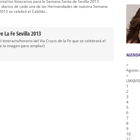
a la Virgen del Valle
rtal los Itinerarios para la Semana Santa de Sevilla 2013.
s diarios de cada una de las Hermandades de nuestra Semana
nta Angustia
013 se celebró el Cabildo...
de la Salud
na Misericordia, Vía Crucis y Traslado – Siete Palabras
e La Fe Sevilla 2013
honor de Nuestro Padre Jesús de la Pasión
itinerario/horario del Via Crucis de la Fe que se celebrará el
e la imagen para ampliar)
AGENDA
<
Agosto
>
L
M
X
J
V
S
1
2
3
4
5
6
7
8
9
10
11