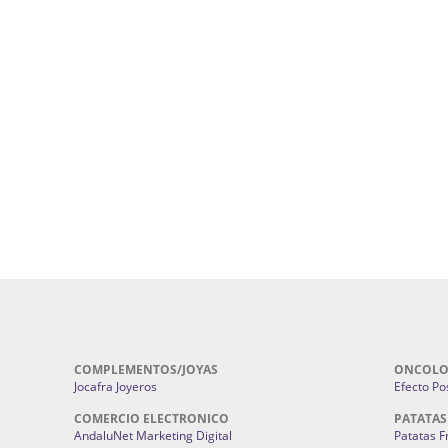
uropatía en Sevilla:
Hufeland.
Google.
ursos De Formación En Flores De
Agencia De Diseño De Páginas Web En S
Cohetes En Sevilla | Pirotecnia Sevilla | F
ral Sevilla | Terapias Alternativas
Pirotecnia San Bartolomé.
Cerramientos En Sevilla | Cercados Met
r alta joyería Sevilla | Fabricación y
Sevilla:
Cerramientos Gordo.
Pirotecnias En Sevilla | Pirotecnia Sevi
| Fabricación centros de lavado de
Sevilla:
Pirotecnia San Bartolomé.
ches | Autolavados | Lavamascotas:
Complementos De Novia Sevilla | Ma
Complementos De Novia En Sevilla:
Bordado
 | Chatarrerías Sevilla:
Chatarreria
Instalaciones Eléctricas Sevilla | 
Instalaciones.
COMPLEMENTOS/JOYAS
ONCOLO
Jocafra Joyeros
Efecto Pos
COMERCIO ELECTRONICO
PATATAS
AndaluNet Marketing Digital
Patatas F