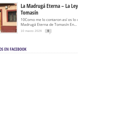
La Madrugá Eterna – La Leyenda De
Tomasín
10Como me lo contaron así os lo cuento… La
Madrugá Eterna de Tomasín En...
10 marzo 2026
0
OS EN FACEBOOK
en Sevilla | Electricista autorizado en Sevilla |
ontra incendios en Sevilla:
3M Instalaciones.
a | Barbacoas En Sevilla:
D&C Chimeneas.
De Segunda Mano, De Ocasión Y Seminuevos
afe | La mejor tienda para comprar cocinas en
yor:
Azul Cocinas.
a. Posiciona Tu Empresa En Primera Página.
ento en buscadores en primera página de