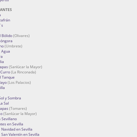
RANTES
a
zafrán
´s
 Bólido
(Olivares)
Góngora
no
(Umbrete)
l Agua
ra
lia
Tapas
(Sanlúcar la Mayor)
 Curro
(La Rinconada)
el Tanque
Mayo
(Los Palacios)
lla
Sol y Sombra
a Sal
apas
(Tomares)
zo
(Sanlúcar la Mayor)
a Sevillano
tes en Sevilla
Navidad en Sevilla
San Valentín en Sevilla