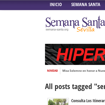
INICIO
SEMANA SANTA
NOVEDAD
Misa Solemne en honor a Nues
Solemne Triduo a la Virgen de
All posts tagged "s
Función de la Anunciación del
Besamanos al Señor del Gran P
Solemne y devoto Besamanos e
Consulta Los Itinera