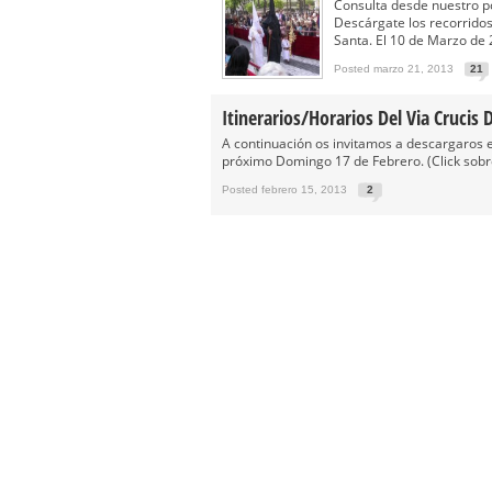
Función Principal de Instituto 
Consulta desde nuestro po
Descárgate los recorrido
Besapié y Besamano en la Qui
Santa. El 10 de Marzo de 2
Gitanos: Besamanos del Señor 
Posted marzo 21, 2013
21
Besamanos del Señor de la Divi
Itinerarios/Horarios Del Via Crucis D
Solemne y devoto Besapiés en 
A continuación os invitamos a descargaros el 
próximo Domingo 17 de Febrero. (Click sobr
Posted febrero 15, 2013
2