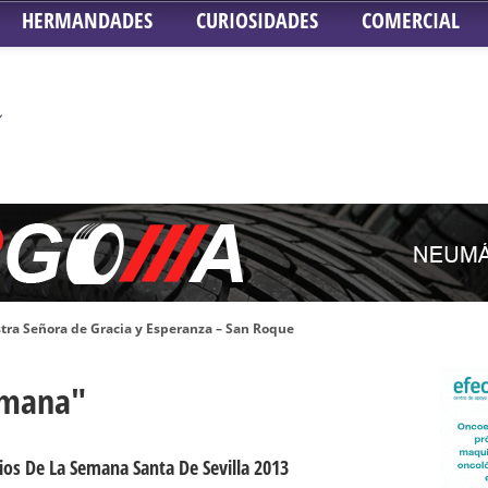
HERMANDADES
CURIOSIDADES
COMERCIAL
tra Señora de Gracia y Esperanza – San Roque
 la Concepción – Hermandad del Silencio
emana"
 Señor ante el paso de Nuestra Señora de la Encarnación Coronada – Herma
oder de Sevilla
n honor de María Santísima en su Soledad – San Lorenzo
rios De La Semana Santa De Sevilla 2013