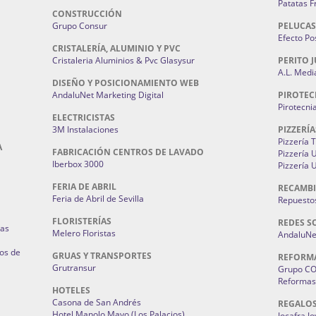
Patatas F
CONSTRUCCIÓN
Grupo Consur
PELUCAS
Efecto Pos
CRISTALERÍA, ALUMINIO Y PVC
Cristaleria Aluminios & Pvc Glasysur
PERITO J
A.L. Medi
DISEÑO Y POSICIONAMIENTO WEB
AndaluNet Marketing Digital
PIROTEC
Pirotecni
ELECTRICISTAS
3M Instalaciones
PIZZERÍA
Pizzería 
A
FABRICACIÓN CENTROS DE LAVADO
Pizzería
Iberbox 3000
Pizzería 
FERIA DE ABRIL
RECAMBI
Feria de Abril de Sevilla
Repuestos
FLORISTERÍAS
REDES S
ias
Melero Floristas
AndaluNet
os de
GRUAS Y TRANSPORTES
REFORM
Grutransur
Grupo C
Reformas 
HOTELES
Casona de San Andrés
REGALO
Hotel Manolo Mayo (Los Palacios)
Jocafra J