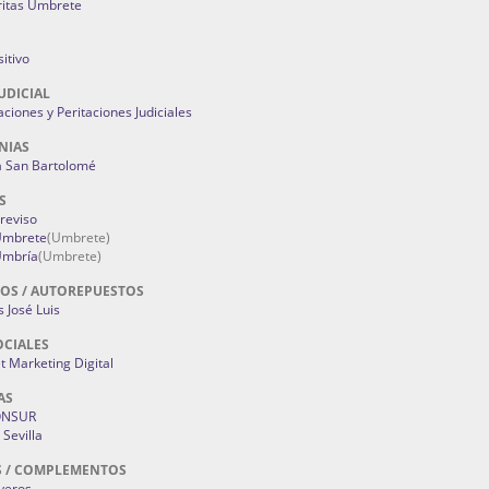
ritas Umbrete
itivo
UDICIAL
aciones y Peritaciones Judiciales
NIAS
a San Bartolomé
S
Treviso
 Umbrete
(Umbrete)
Umbría
(Umbrete)
OS / AUTOREPUESTOS
 José Luis
OCIALES
 Marketing Digital
AS
ONSUR
Sevilla
S / COMPLEMENTOS
oyeros