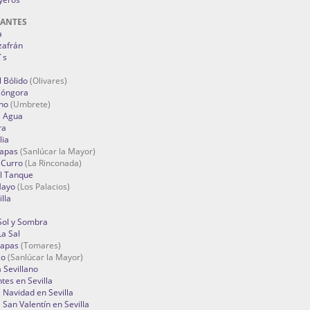
RANTES
a
zafrán
´s
 Bólido
(Olivares)
Góngora
no
(Umbrete)
l Agua
ra
lia
Tapas
(Sanlúcar la Mayor)
 Curro
(La Rinconada)
el Tanque
Mayo
(Los Palacios)
lla
Sol y Sombra
a Sal
apas
(Tomares)
zo
(Sanlúcar la Mayor)
a Sevillano
tes en Sevilla
Navidad en Sevilla
San Valentín en Sevilla