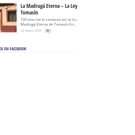
La Madrugá Eterna – La Leyenda De
Tomasín
10Como me lo contaron así os lo cuento… La
Madrugá Eterna de Tomasín En...
10 marzo 2026
0
OS EN FACEBOOK
en Sevilla | Electricista autorizado en Sevilla |
ontra incendios en Sevilla:
3M Instalaciones.
a | Barbacoas En Sevilla:
D&C Chimeneas.
De Segunda Mano, De Ocasión Y Seminuevos
afe | La mejor tienda para comprar cocinas en
yor:
Azul Cocinas.
a. Posiciona Tu Empresa En Primera Página.
ento en buscadores en primera página de