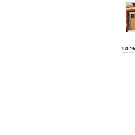
SÍGUEN
renos | Tienda Cofrade | Semana
Averías eléctricas Sevilla | Electricista 
Electricista urgente en Sevilla | Protección c
iendas Online | Posicionamiento:
Chimeneas En Sevilla | Estufas En Sevill
Comprar Neumáticos Baratos Usados, 
flexología Podal Sevilla | Curso de
En Sevilla:
Hipergoma
meopatía:
Hufeland
Tienda de muebles de cocina en el Aljar
 de Acupuntura Sevilla:
Hufeland,
Sevilla | Venta de cocinas en Sanlúcar la Ma
Posicionamiento En Buscadores Sevill
scuela de Naturopatía – Cursos
Posicionamiento Web Sevilla:
Posicionami