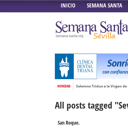
INICIO
SEMANA SANTA
NOVEDAD
Solemne Triduo a la Virgen de
Función de la Anunciación del
All posts tagged "Se
Besamanos al Señor del Gran P
Solemne y devoto Besamanos e
Función Principal de Instituto 
San Roque.