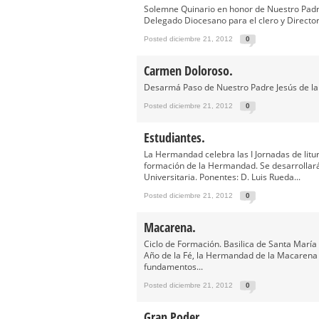
Solemne Quinario en honor de Nuestro Padre 
Delegado Diocesano para el clero y Director
Posted diciembre 21, 2012
0
Carmen Doloroso.
Desarmá Paso de Nuestro Padre Jesús de la
Posted diciembre 21, 2012
0
Estudiantes.
La Hermandad celebra las I Jornadas de litur
formación de la Hermandad. Se desarrollará
Universitaria. Ponentes: D. Luis Rueda...
Posted diciembre 21, 2012
0
Macarena.
Ciclo de Formación. Basilica de Santa María
Año de la Fé, la Hermandad de la Macarena 
fundamentos...
Posted diciembre 21, 2012
0
Gran Poder.