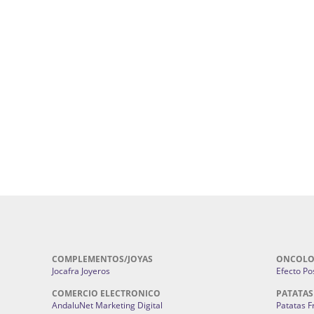
uropatía en Sevilla:
Hufeland.
Google.
ursos De Formación En Flores De
Agencia De Diseño De Páginas Web En S
Cohetes En Sevilla | Pirotecnia Sevilla | F
ral Sevilla | Terapias Alternativas
Pirotecnia San Bartolomé.
Cerramientos En Sevilla | Cercados Met
r alta joyería Sevilla | Fabricación y
Sevilla:
Cerramientos Gordo.
Pirotecnias En Sevilla | Pirotecnia Sevi
| Fabricación centros de lavado de
Sevilla:
Pirotecnia San Bartolomé.
ches | Autolavados | Lavamascotas:
Complementos De Novia Sevilla | Ma
Complementos De Novia En Sevilla:
Bordado
 | Chatarrerías Sevilla:
Chatarreria
Instalaciones Eléctricas Sevilla | 
Instalaciones.
COMPLEMENTOS/JOYAS
ONCOLO
Jocafra Joyeros
Efecto Pos
COMERCIO ELECTRONICO
PATATAS
AndaluNet Marketing Digital
Patatas F