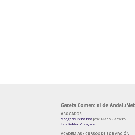
presencial de naturopatía – Dónde estudiar Nat
Academia En Sevilla Especializada En C
Bach
: Hufeland, escuela de naturismo.
Escuela Naturismo Sevilla | Medicina Natu
Sevilla
: Hufeland, escuela de naturismo.
Fabricación de Alta Joyería en Sevilla | Talle
reparación de joyas Sevilla:
Jocafra Joyeros.
Fabricante máquinas de lavado de coches 
coches | Instaladores boxes de lavado de co
IBERBOX 3000.
Chatarrerías | Chatarras, Metales, Residuos
El Pino
Gaceta Comercial de AndaluNet
ABOGADOS
Abogado Penalista
José María Carnero
Eva Roldán Abogada
ACADEMIAS / CURSOS DE FORMACIÓN