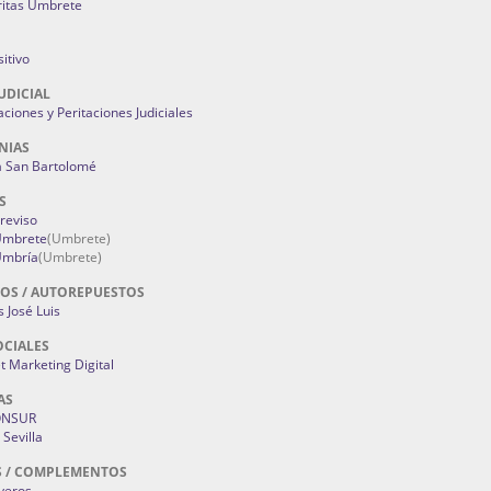
ritas Umbrete
itivo
UDICIAL
aciones y Peritaciones Judiciales
NIAS
a San Bartolomé
S
Treviso
 Umbrete
(Umbrete)
Umbría
(Umbrete)
OS / AUTOREPUESTOS
 José Luis
OCIALES
 Marketing Digital
AS
ONSUR
Sevilla
S / COMPLEMENTOS
oyeros