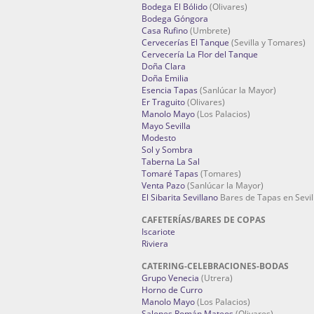
Bodega El Bólido
(Olivares)
Bodega Góngora
Casa Rufino
(Umbrete)
Cervecerías El Tanque
(Sevilla y Tomares)
Cervecería La Flor del Tanque
Doña Clara
Doña Emilia
Esencia Tapas
(Sanlúcar la Mayor)
Er Traguito
(Olivares)
Manolo Mayo
(Los Palacios)
Mayo Sevilla
Modesto
Sol y Sombra
Taberna La Sal
Tomaré Tapas
(Tomares)
Venta Pazo
(Sanlúcar la Mayor)
El Sibarita Sevillano
Bares de Tapas en Sevil
CAFETERÍAS/BARES DE COPAS
Iscariote
Riviera
CATERING-CELEBRACIONES-BODAS
Grupo Venecia
(Utrera)
Horno de Curro
Manolo Mayo
(Los Palacios)
Salones Román Mateos
(Olivares)