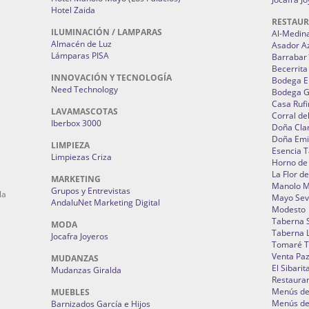
Hotel Zaida
RESTAU
ILUMINACIÓN / LAMPARAS
Al-Medin
Almacén de Luz
Asador A
Lámparas PISA
Barrabar
Becerrita
INNOVACIÓN Y TECNOLOGÍA
Bodega El
Need Technology
Bodega 
Casa Rufi
LAVAMASCOTAS
Corral de
Iberbox 3000
Doña Cla
Doña Emi
LIMPIEZA
Esencia 
Limpiezas Criza
Horno de
La Flor d
MARKETING
Manolo 
Grupos y Entrevistas
la
Mayo Sevi
AndaluNet Marketing Digital
Modesto
Taberna 
MODA
Taberna L
Jocafra Joyeros
Tomaré T
Venta Pa
MUDANZAS
El Sibarit
Mudanzas Giralda
Restauran
Menús de 
MUEBLES
Menús de 
Barnizados García e Hijos