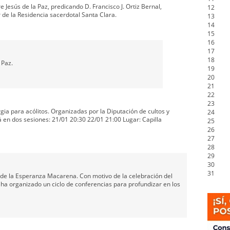
Jesús de la Paz, predicando D. Francisco J. Ortiz Bernal,
12
 de la Residencia sacerdotal Santa Clara.
13
14
15
16
17
18
 Paz.
19
20
21
22
23
gia para acólitos. Organizadas por la Diputación de cultos y
24
 en dos sesiones: 21/01 20:30 22/01 21:00 Lugar: Capilla
25
26
27
28
29
30
31
 de la Esperanza Macarena. Con motivo de la celebración del
ha organizado un ciclo de conferencias para profundizar en los