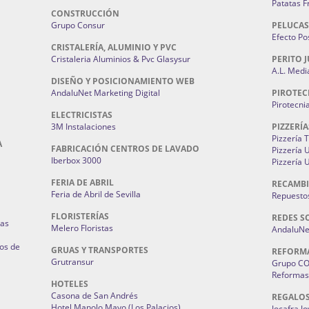
Patatas F
CONSTRUCCIÓN
Grupo Consur
PELUCAS
Efecto Pos
CRISTALERÍA, ALUMINIO Y PVC
Cristaleria Aluminios & Pvc Glasysur
PERITO J
A.L. Medi
DISEÑO Y POSICIONAMIENTO WEB
AndaluNet Marketing Digital
PIROTEC
Pirotecni
ELECTRICISTAS
3M Instalaciones
PIZZERÍA
Pizzería 
A
FABRICACIÓN CENTROS DE LAVADO
Pizzería
Iberbox 3000
Pizzería 
FERIA DE ABRIL
RECAMBI
Feria de Abril de Sevilla
Repuestos
FLORISTERÍAS
REDES S
ias
Melero Floristas
AndaluNet
os de
GRUAS Y TRANSPORTES
REFORM
Grutransur
Grupo C
Reformas 
HOTELES
Casona de San Andrés
REGALO
Hotel Manolo Mayo (Los Palacios)
Jocafra J