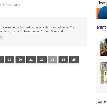
a de San Pedro.
EVENTO
Concierto de coplas dedicadas a la Hermandad de las Tres
a piano, coro y solistas. Lugar: Circulo Mercantil
0
s
19
20
21
22
23
24
25
¿SABÍAS