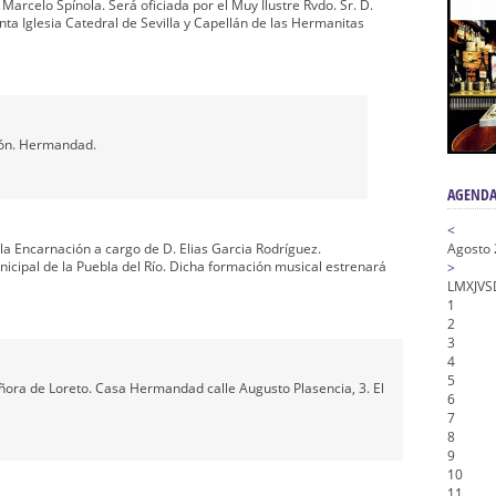
nta Angustia
arcelo Spínola. Será oficiada por el Muy Ilustre Rvdo. Sr. D.
ta Iglesia Catedral de Sevilla y Capellán de las Hermanitas
de la Salud
na Misericordia, Vía Crucis y Traslado – Siete Palabras
honor de Nuestro Padre Jesús de la Pasión
tra Señora de Gracia y Esperanza – San Roque
ión. Hermandad.
AGENDA
<
la Encarnación a cargo de D. Elias Garcia Rodríguez.
Agosto
icipal de la Puebla del Río. Dicha formación musical estrenará
>
L
M
X
J
V
S
1
2
3
4
5
ñora de Loreto. Casa Hermandad calle Augusto Plasencia, 3. El
6
7
8
9
10
11