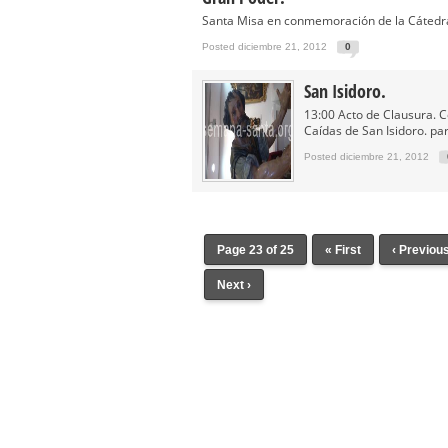
Santa Misa en conmemoración de la Cátedr
Posted diciembre 21, 2012
0
San Isidoro.
13:00 Acto de Clausura. 
Caídas de San Isidoro. par
Posted diciembre 21, 2012
Page 23 of 25
« First
‹ Previou
Next ›