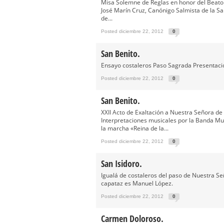
Besapié y Besamano en la Qui
Misa Solemne de Reglas en honor del Beato M
José Marín Cruz, Canónigo Salmista de la San
Gitanos: Besamanos del Señor 
de...
Besamanos del Señor de la Divi
Posted diciembre 22, 2012
0
Solemne y devoto Besapiés en 
San Benito.
Misa Solemne en honor a Nues
Ensayo costaleros Paso Sagrada Presentac
Posted diciembre 22, 2012
0
San Benito.
XXII Acto de Exaltación a Nuestra Señora de 
Interpretaciones musicales por la Banda Mun
la marcha «Reina de la...
Posted diciembre 22, 2012
0
San Isidoro.
Igualá de costaleros del paso de Nuestra Se
capataz es Manuel López.
Posted diciembre 22, 2012
0
Carmen Doloroso.