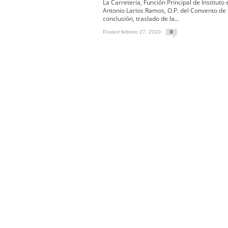
Solemne y devoto Besamanos e
La Carreteria, Función Principal de Instituto
Antonio Larios Ramos, O.P. del Convento de 
Función Principal de Instituto 
conclusión, traslado de la...
Besapié y Besamano en la Qui
Posted febrero 27, 2020
0
Gitanos: Besamanos del Señor 
Besamanos del Señor de la Divi