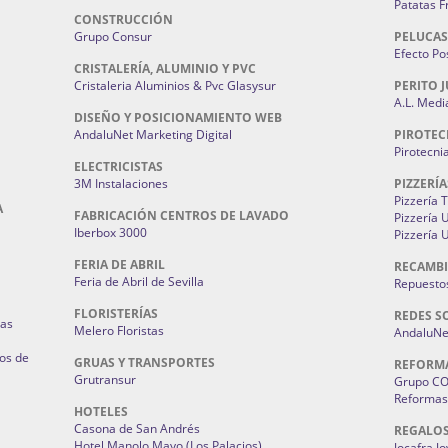
Patatas F
CONSTRUCCIÓN
Grupo Consur
PELUCAS
Efecto Pos
CRISTALERÍA, ALUMINIO Y PVC
Cristaleria Aluminios & Pvc Glasysur
PERITO J
A.L. Medi
DISEÑO Y POSICIONAMIENTO WEB
AndaluNet Marketing Digital
PIROTEC
Pirotecni
ELECTRICISTAS
3M Instalaciones
PIZZERÍA
Pizzería 
A
FABRICACIÓN CENTROS DE LAVADO
Pizzería
Iberbox 3000
Pizzería 
FERIA DE ABRIL
RECAMBI
Feria de Abril de Sevilla
Repuestos
FLORISTERÍAS
REDES S
ias
Melero Floristas
AndaluNet
os de
GRUAS Y TRANSPORTES
REFORM
Grutransur
Grupo C
Reformas 
HOTELES
Casona de San Andrés
REGALO
Hotel Manolo Mayo (Los Palacios)
Jocafra J