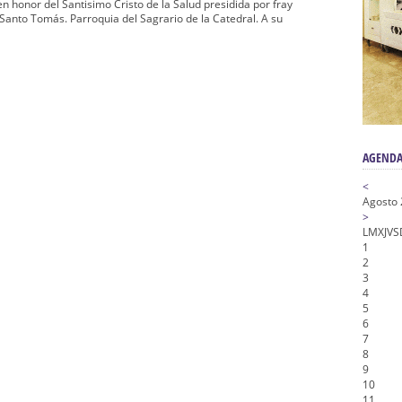
n honor de María Santísima en su Soledad – San Lorenzo
 en honor del Santisimo Cristo de la Salud presidida por fray
Santo Tomás. Parroquia del Sagrario de la Catedral. A su
a la Virgen del Valle
nta Angustia
de la Salud
na Misericordia, Vía Crucis y Traslado – Siete Palabras
AGENDA
<
Agosto
>
L
M
X
J
V
S
1
2
3
4
5
6
7
8
9
10
11