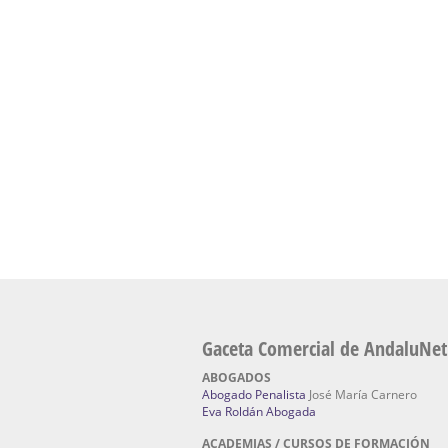
presencial de naturopatía – Dónde estudiar Nat
Academia En Sevilla Especializada En C
Bach
: Hufeland, escuela de naturismo.
Escuela Naturismo Sevilla | Medicina Natu
Sevilla
: Hufeland, escuela de naturismo.
Fabricación de Alta Joyería en Sevilla | Talle
reparación de joyas Sevilla:
Jocafra Joyeros.
Fabricante máquinas de lavado de coches 
coches | Instaladores boxes de lavado de co
IBERBOX 3000.
Chatarrerías | Chatarras, Metales, Residuos
El Pino
Gaceta Comercial de AndaluNet
ABOGADOS
Abogado Penalista
José María Carnero
Eva Roldán Abogada
ACADEMIAS / CURSOS DE FORMACIÓN