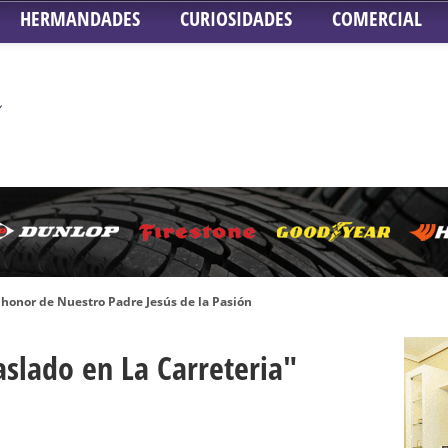
HERMANDADES
CURIOSIDADES
COMERCIAL
honor de Nuestro Padre Jesús de la Pasión
tra Señora de Gracia y Esperanza – San Roque
aslado en La Carreteria"
 la Concepción – Hermandad del Silencio
 Señor ante el paso de Nuestra Señora de la Encarnación Coronada – Herma
oder de Sevilla