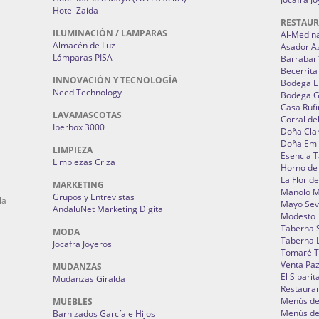
Hotel Zaida
RESTAU
ILUMINACIÓN / LAMPARAS
Al-Medin
Almacén de Luz
Asador A
Lámparas PISA
Barrabar
Becerrita
INNOVACIÓN Y TECNOLOGÍA
Bodega El
Need Technology
Bodega 
Casa Rufi
LAVAMASCOTAS
Corral de
Iberbox 3000
Doña Cla
Doña Emi
LIMPIEZA
Esencia 
Limpiezas Criza
Horno de
La Flor d
MARKETING
Manolo 
Grupos y Entrevistas
la
Mayo Sevi
AndaluNet Marketing Digital
Modesto
Taberna 
MODA
Taberna L
Jocafra Joyeros
Tomaré T
Venta Pa
MUDANZAS
El Sibarit
Mudanzas Giralda
Restauran
Menús de 
MUEBLES
Menús de 
Barnizados García e Hijos