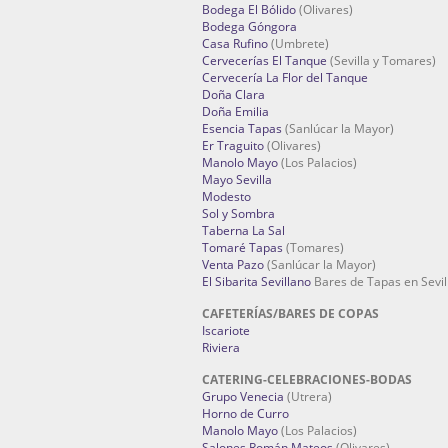
Bodega El Bólido
(Olivares)
Bodega Góngora
Casa Rufino
(Umbrete)
Cervecerías El Tanque
(Sevilla y Tomares)
Cervecería La Flor del Tanque
Doña Clara
Doña Emilia
Esencia Tapas
(Sanlúcar la Mayor)
Er Traguito
(Olivares)
Manolo Mayo
(Los Palacios)
Mayo Sevilla
Modesto
Sol y Sombra
Taberna La Sal
Tomaré Tapas
(Tomares)
Venta Pazo
(Sanlúcar la Mayor)
El Sibarita Sevillano
Bares de Tapas en Sevil
CAFETERÍAS/BARES DE COPAS
Iscariote
Riviera
CATERING-CELEBRACIONES-BODAS
Grupo Venecia
(Utrera)
Horno de Curro
Manolo Mayo
(Los Palacios)
Salones Román Mateos
(Olivares)