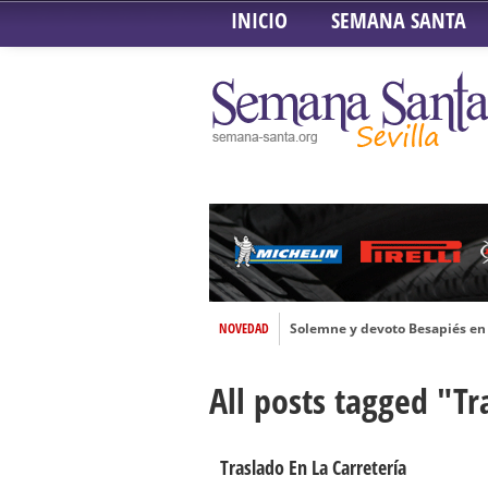
INICIO
SEMANA SANTA
NOVEDAD
Solemne y devoto Besapiés en 
Misa Solemne en honor a Nues
All posts tagged "Tr
Solemne Triduo a la Virgen de
Función de la Anunciación del
Besamanos al Señor del Gran P
Traslado En La Carretería