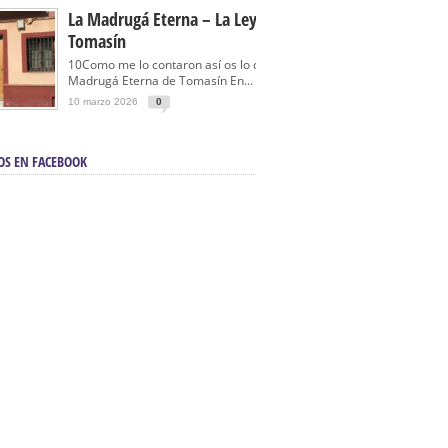
La Madrugá Eterna – La Leyenda De
Tomasín
10Como me lo contaron así os lo cuento… La
Madrugá Eterna de Tomasín En...
10 marzo 2026
0
OS EN FACEBOOK
en Sevilla | Electricista autorizado en Sevilla |
ontra incendios en Sevilla:
3M Instalaciones.
a | Barbacoas En Sevilla:
D&C Chimeneas.
De Segunda Mano, De Ocasión Y Seminuevos
afe | La mejor tienda para comprar cocinas en
yor:
Azul Cocinas.
a. Posiciona Tu Empresa En Primera Página.
ento en buscadores en primera página de