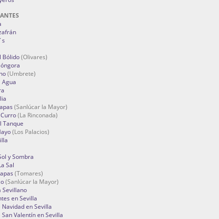
RANTES
a
zafrán
´s
 Bólido
(Olivares)
Góngora
no
(Umbrete)
l Agua
ra
lia
Tapas
(Sanlúcar la Mayor)
 Curro
(La Rinconada)
el Tanque
Mayo
(Los Palacios)
lla
Sol y Sombra
a Sal
apas
(Tomares)
zo
(Sanlúcar la Mayor)
a Sevillano
tes en Sevilla
Navidad en Sevilla
San Valentín en Sevilla