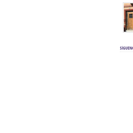
SÍGUEN
renos | Tienda Cofrade | Semana
Averías eléctricas Sevilla | Electricista 
Electricista urgente en Sevilla | Protección c
iendas Online | Posicionamiento:
Chimeneas En Sevilla | Estufas En Sevill
Comprar Neumáticos Baratos Usados, 
flexología Podal Sevilla | Curso de
En Sevilla:
Hipergoma
meopatía:
Hufeland
Tienda de muebles de cocina en el Aljar
 de Acupuntura Sevilla:
Hufeland,
Sevilla | Venta de cocinas en Sanlúcar la Ma
Posicionamiento En Buscadores Sevill
scuela de Naturopatía – Cursos
Posicionamiento Web Sevilla:
Posicionami