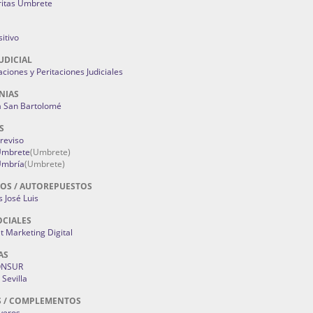
ritas Umbrete
itivo
UDICIAL
aciones y Peritaciones Judiciales
NIAS
a San Bartolomé
S
Treviso
 Umbrete
(Umbrete)
Umbría
(Umbrete)
OS / AUTOREPUESTOS
 José Luis
OCIALES
 Marketing Digital
AS
ONSUR
Sevilla
S / COMPLEMENTOS
oyeros