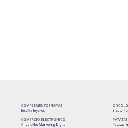
uropatía en Sevilla:
Hufeland.
Google.
ursos De Formación En Flores De
Agencia De Diseño De Páginas Web En S
Cohetes En Sevilla | Pirotecnia Sevilla | F
ral Sevilla | Terapias Alternativas
Pirotecnia San Bartolomé.
Cerramientos En Sevilla | Cercados Met
r alta joyería Sevilla | Fabricación y
Sevilla:
Cerramientos Gordo.
Pirotecnias En Sevilla | Pirotecnia Sevi
| Fabricación centros de lavado de
Sevilla:
Pirotecnia San Bartolomé.
ches | Autolavados | Lavamascotas:
Complementos De Novia Sevilla | Ma
Complementos De Novia En Sevilla:
Bordado
 | Chatarrerías Sevilla:
Chatarreria
Instalaciones Eléctricas Sevilla | 
Instalaciones.
COMPLEMENTOS/JOYAS
ONCOLO
Jocafra Joyeros
Efecto Pos
COMERCIO ELECTRONICO
PATATAS
AndaluNet Marketing Digital
Patatas F