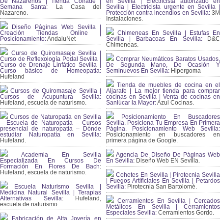
De Nazarenos | Tienda Cofrade |
en Sevilla | Electricista autorizado en
Semana Santa:
La Casa del
Sevilla | Electricista urgente en Sevilla |
Nazareno.
Protección contra incendios en Sevilla:
3
Instalaciones.
Diseño Páginas Web Sevilla |
Creación Tiendas Online |
Chimeneas En Sevilla | Estufas En
Posicionamiento:
AndaluNet
Sevilla | Barbacoas En Sevilla:
D&
Chimeneas.
Curso de Quiromasaje Sevilla |
Curso de Reflexología Podal Sevilla |
Comprar Neumáticos Baratos Usados,
Curso de Drenaje Linfático Sevilla |
De Segunda Mano, De Ocasión Y
Curso básico de Homeopatía:
Seminuevos En Sevilla:
Hipergoma
Hufeland
Tienda de muebles de cocina en el
Cursos de Quiromasaje Sevilla |
Aljarafe | La mejor tienda para comprar
Cursos de Acupuntura Sevilla:
cocinas en Sevilla | Venta de cocinas en
Hufeland, escuela de naturismo.
Sanlúcar la Mayor:
Azul Cocinas.
Cursos de Naturopatia en Sevilla
Posicionamiento En Buscadores
– Escuela de Naturopatía – Cursos
Sevilla. Posiciona Tu Empresa En Primera
presencial de naturopatía – Dónde
Página. Posicionamiento Web Sevilla:
estudiar Naturopatía en Sevilla:
Posicionamiento en buscadores en
Hufeland.
primera página de Google.
Academia En Sevilla
Agencia De Diseño De Páginas Web
Especializada En Cursos De
En Sevilla:
Diseño Web EN Sevilla.
Formación En Flores De Bach
:
Hufeland, escuela de naturismo.
Cohetes En Sevilla | Pirotecnia Sevilla
| Fuegos Artificiales En Sevilla | Petardos
Escuela Naturismo Sevilla |
Sevilla:
Pirotecnia San Bartolomé.
Medicina Natural Sevilla | Terapias
Alternativas Sevilla
: Hufeland,
Cerramientos En Sevilla | Cercados
escuela de naturismo.
Metálicos En Sevilla | Cerramientos
Especiales Sevilla:
Cerramientos Gordo.
Fabricación de Alta Joyería en