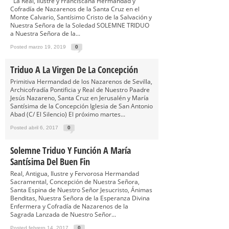
La Real, Ilustre y Franciscana Hermandad y
Cofradía de Nazarenos de la Santa Cruz en el
Monte Calvario, Santísimo Cristo de la Salvación y
Nuestra Señora de la Soledad SOLEMNE TRIDUO
a Nuestra Señora de la...
Posted marzo 19, 2019
0
Triduo A La Virgen De La Concepción
Primitiva Hermandad de los Nazarenos de Sevilla,
Archicofradía Pontificia y Real de Nuestro Paadre
Jesús Nazareno, Santa Cruz en Jerusalén y María
Santísima de la Concepción Iglesia de San Antonio
Abad (C/ El Silencio) El próximo martes...
Posted abril 6, 2017
0
Solemne Triduo Y Función A María
Santísima Del Buen Fin
Real, Antigua, Ilustre y Fervorosa Hermandad
Sacramental, Concepción de Nuestra Señora,
Santa Espina de Nuestro Señor Jesucristo, Ánimas
Benditas, Nuestra Señora de la Esperanza Divina
Enfermera y Cofradía de Nazarenos de la
Sagrada Lanzada de Nuestro Señor...
Posted febrero 14, 2017
0