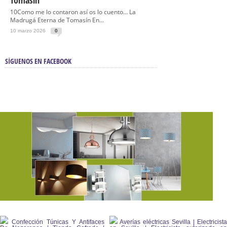
Tomasín
10Como me lo contaron así os lo cuento… La
Madrugá Eterna de Tomasín En...
10 marzo 2026
0
SÍGUENOS EN FACEBOOK
Confección Túnicas Y Antifaces
Averías eléctricas Sevilla | Electricista