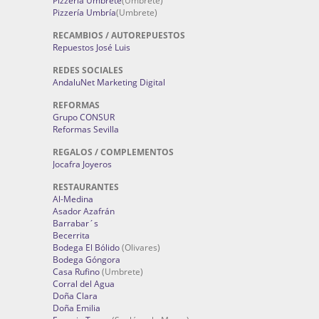
Pizzería Umbrete
(Umbrete)
Pizzería Umbría
(Umbrete)
RECAMBIOS / AUTOREPUESTOS
Repuestos José Luis
REDES SOCIALES
AndaluNet Marketing Digital
REFORMAS
Grupo CONSUR
Reformas Sevilla
REGALOS / COMPLEMENTOS
Jocafra Joyeros
RESTAURANTES
Al-Medina
Asador Azafrán
Barrabar´s
Becerrita
Bodega El Bólido
(Olivares)
Bodega Góngora
Casa Rufino
(Umbrete)
Corral del Agua
Doña Clara
Doña Emilia