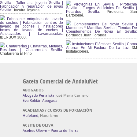
Sevilla | Taller alta joyería Sevilla |
Pirotecnias En Sevilla | Pirotecnia
Fabricación y reparación de joyas
Sevilla | Fuegos Artificiales En Sevilla |
Sevilla:
Jocafra Joyeros.
Petardos Sevilla:
Pirotecnia San
Bartolomé.
Fabricante máquinas de lavado
de coches | Fabricación centros de
Complementos De Novia Sevilla |
lavado de coches | Instaladores
Mantones Y Mantillas Sevilla | Tiendas De
boxes de lavado de coches |
Complementos De Novia En Sevilla:
Autolavados | Lavamascotas:
Bordados Juan Foronda.
IBERBOX 3000.
Instalaciones Eléctricas Sevilla | Como
Chatarrerías | Chatarras, Metales,
Ahorrar En Mi Factura De La Luz:
3
Residuos | Chatarrerías Sevilla:
Instalaciones.
Chatarreria El Pino
Gaceta Comercial de AndaluNet
ABOGADOS
Abogado Penalista
José María Carnero
Eva Roldán Abogada
ACADEMIAS / CURSOS DE FORMACIÓN
Hufeland
, Naturismo
ACEITE DE OLIVA
Aceites Olevm – Puerta de Tierra