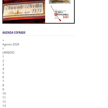
AGENDA COFRADE
<
Agosto 2026
>
L
M
X
J
V
S
D
1
2
3
4
5
6
7
8
9
10
11
12
13