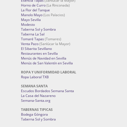
Esencia Tapas
(Sanlúcar la Mayor)
Horno de Curro
(La Rinconada)
La Flor del Tanque
Manolo Mayo
(Los Palacios)
Mayo Sevilla
Modesto
Taberna Sol y Sombra
Taberna La Sal
Tomaré Tapas
(Tomares)
Venta Pazo
(Sanlúcar la Mayor)
El Sibarita Sevillano
Restaurantes en Sevilla
Menús de Navidad en Sevilla
Menús de San Valentín en Sevilla
ROPA Y UNIFORMIDAD LABORAL
Ropa Laboral TXB
SEMANA SANTA
Escudos Bordados Semana Santa
La Casa del Nazareno
Semana-Santa.org
TABERNAS TIPICAS
Bodega Góngora
Taberna Sol y Sombra