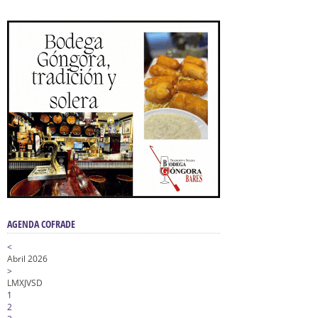
AGENDA COFRADE
<
Abril 2026
>
L
M
X
J
V
S
D
1
2