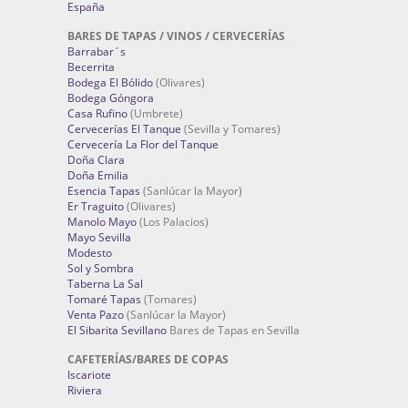
España
BARES DE TAPAS / VINOS / CERVECERÍAS
Barrabar´s
Becerrita
Bodega El Bólido
(Olivares)
Bodega Góngora
Casa Rufino
(Umbrete)
Cervecerías El Tanque
(Sevilla y Tomares)
Cervecería La Flor del Tanque
Doña Clara
Doña Emilia
Esencia Tapas
(Sanlúcar la Mayor)
Er Traguito
(Olivares)
Manolo Mayo
(Los Palacios)
Mayo Sevilla
Modesto
Sol y Sombra
Taberna La Sal
Tomaré Tapas
(Tomares)
Venta Pazo
(Sanlúcar la Mayor)
El Sibarita Sevillano
Bares de Tapas en Sevilla
CAFETERÍAS/BARES DE COPAS
Iscariote
Riviera