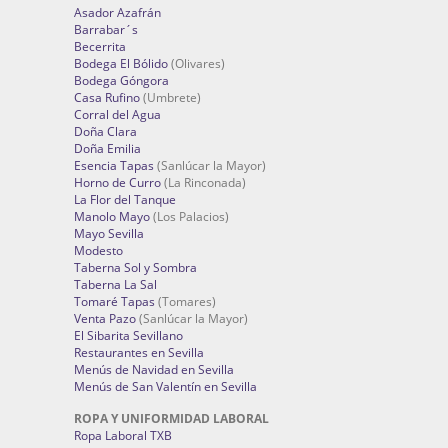
Asador Azafrán
Barrabar´s
Becerrita
Bodega El Bólido
(Olivares)
Bodega Góngora
Casa Rufino
(Umbrete)
Corral del Agua
Doña Clara
Doña Emilia
Esencia Tapas
(Sanlúcar la Mayor)
Horno de Curro
(La Rinconada)
La Flor del Tanque
Manolo Mayo
(Los Palacios)
Mayo Sevilla
Modesto
Taberna Sol y Sombra
Taberna La Sal
Tomaré Tapas
(Tomares)
Venta Pazo
(Sanlúcar la Mayor)
El Sibarita Sevillano
Restaurantes en Sevilla
Menús de Navidad en Sevilla
Menús de San Valentín en Sevilla
ROPA Y UNIFORMIDAD LABORAL
Ropa Laboral TXB