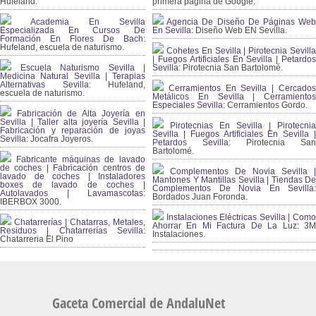
Hufeland.
primera página de Google.
Academia En Sevilla
Agencia De Diseño De Páginas Web
Especializada En Cursos De
En Sevilla:
Diseño Web EN Sevilla.
Formación En Flores De Bach
:
Hufeland, escuela de naturismo.
Cohetes En Sevilla | Pirotecnia Sevilla
| Fuegos Artificiales En Sevilla | Petardos
Escuela Naturismo Sevilla |
Sevilla:
Pirotecnia San Bartolomé.
Medicina Natural Sevilla | Terapias
Alternativas Sevilla
: Hufeland,
Cerramientos En Sevilla | Cercados
escuela de naturismo.
Metálicos En Sevilla | Cerramientos
Especiales Sevilla:
Cerramientos Gordo.
Fabricación de Alta Joyería en
Sevilla | Taller alta joyería Sevilla |
Pirotecnias En Sevilla | Pirotecnia
Fabricación y reparación de joyas
Sevilla | Fuegos Artificiales En Sevilla |
Sevilla:
Jocafra Joyeros.
Petardos Sevilla:
Pirotecnia San
Bartolomé.
Fabricante máquinas de lavado
de coches | Fabricación centros de
Complementos De Novia Sevilla |
lavado de coches | Instaladores
Mantones Y Mantillas Sevilla | Tiendas De
boxes de lavado de coches |
Complementos De Novia En Sevilla:
Autolavados | Lavamascotas:
Bordados Juan Foronda.
IBERBOX 3000.
Instalaciones Eléctricas Sevilla | Como
Chatarrerías | Chatarras, Metales,
Ahorrar En Mi Factura De La Luz:
3
Residuos | Chatarrerías Sevilla:
Instalaciones.
Chatarreria El Pino
Gaceta Comercial de AndaluNet