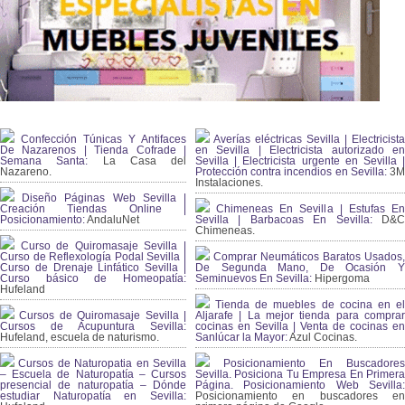
Confección Túnicas Y Antifaces
Averías eléctricas Sevilla | Electricista
De Nazarenos | Tienda Cofrade |
en Sevilla | Electricista autorizado en
Semana Santa:
La Casa del
Sevilla | Electricista urgente en Sevilla |
Nazareno.
Protección contra incendios en Sevilla:
3
Instalaciones.
Diseño Páginas Web Sevilla |
Creación Tiendas Online |
Chimeneas En Sevilla | Estufas En
Posicionamiento:
AndaluNet
Sevilla | Barbacoas En Sevilla:
D&
Chimeneas.
Curso de Quiromasaje Sevilla |
Curso de Reflexología Podal Sevilla |
Comprar Neumáticos Baratos Usados,
Curso de Drenaje Linfático Sevilla |
De Segunda Mano, De Ocasión Y
Curso básico de Homeopatía:
Seminuevos En Sevilla:
Hipergoma
Hufeland
Tienda de muebles de cocina en el
Cursos de Quiromasaje Sevilla |
Aljarafe | La mejor tienda para comprar
Cursos de Acupuntura Sevilla:
cocinas en Sevilla | Venta de cocinas en
Hufeland, escuela de naturismo.
Sanlúcar la Mayor:
Azul Cocinas.
Cursos de Naturopatia en Sevilla
Posicionamiento En Buscadores
– Escuela de Naturopatía – Cursos
Sevilla. Posiciona Tu Empresa En Primera
presencial de naturopatía – Dónde
Página. Posicionamiento Web Sevilla:
estudiar Naturopatía en Sevilla:
Posicionamiento en buscadores en