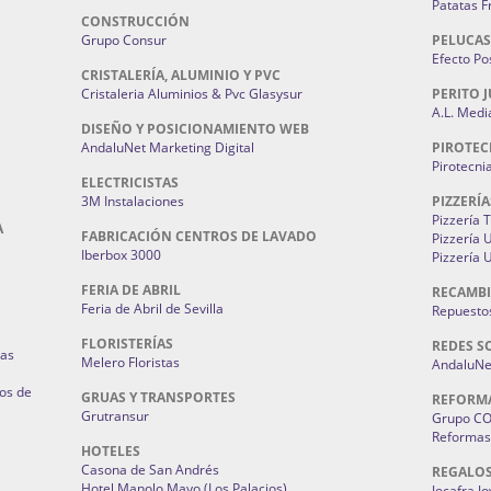
Patatas F
CONSTRUCCIÓN
Grupo Consur
PELUCAS
Efecto Pos
CRISTALERÍA, ALUMINIO Y PVC
Cristaleria Aluminios & Pvc Glasysur
PERITO J
A.L. Medi
DISEÑO Y POSICIONAMIENTO WEB
AndaluNet Marketing Digital
PIROTEC
Pirotecni
ELECTRICISTAS
3M Instalaciones
PIZZERÍA
Pizzería 
A
FABRICACIÓN CENTROS DE LAVADO
Pizzería
Iberbox 3000
Pizzería 
FERIA DE ABRIL
RECAMBI
Feria de Abril de Sevilla
Repuestos
FLORISTERÍAS
REDES S
ias
Melero Floristas
AndaluNet
os de
GRUAS Y TRANSPORTES
REFORM
Grutransur
Grupo C
Reformas 
HOTELES
Casona de San Andrés
REGALO
Hotel Manolo Mayo (Los Palacios)
Jocafra J