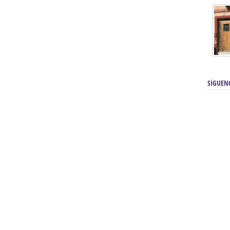
SÍGUEN
renos | Tienda Cofrade | Semana
Averías eléctricas Sevilla | Electricista 
Electricista urgente en Sevilla | Protección c
iendas Online | Posicionamiento:
Chimeneas En Sevilla | Estufas En Sevill
Comprar Neumáticos Baratos Usados, 
flexología Podal Sevilla | Curso de
En Sevilla:
Hipergoma
meopatía:
Hufeland
Tienda de muebles de cocina en el Aljar
 de Acupuntura Sevilla:
Hufeland,
Sevilla | Venta de cocinas en Sanlúcar la Ma
Posicionamiento En Buscadores Sevill
scuela de Naturopatía – Cursos
Posicionamiento Web Sevilla:
Posicionami