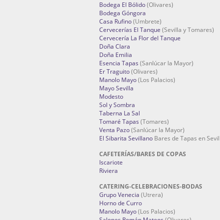
Bodega El Bólido
(Olivares)
Bodega Góngora
Casa Rufino
(Umbrete)
Cervecerías El Tanque
(Sevilla y Tomares)
Cervecería La Flor del Tanque
Doña Clara
Doña Emilia
Esencia Tapas
(Sanlúcar la Mayor)
Er Traguito
(Olivares)
Manolo Mayo
(Los Palacios)
Mayo Sevilla
Modesto
Sol y Sombra
Taberna La Sal
Tomaré Tapas
(Tomares)
Venta Pazo
(Sanlúcar la Mayor)
El Sibarita Sevillano
Bares de Tapas en Sevil
CAFETERÍAS/BARES DE COPAS
Iscariote
Riviera
CATERING-CELEBRACIONES-BODAS
Grupo Venecia
(Utrera)
Horno de Curro
Manolo Mayo
(Los Palacios)
Salones Román Mateos
(Olivares)