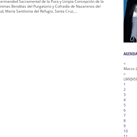
 Hermandad Sacramental de la Pura y Limpia Concepción de la
a la Virgen del Valle
Animas Benditas del Purgatorio y Cofradía de Nazarenos del
ud, María Santísima del Refugio, Santa Cruz,...
nta Angustia
de la Salud
na Misericordia, Vía Crucis y Traslado – Siete Palabras
AGENDA
<
Marzo 
>
L
M
X
J
V
S
1
2
3
4
5
6
7
8
9
10
11