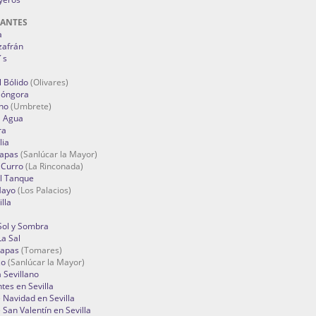
RANTES
a
zafrán
´s
 Bólido
(Olivares)
Góngora
no
(Umbrete)
l Agua
ra
lia
Tapas
(Sanlúcar la Mayor)
 Curro
(La Rinconada)
el Tanque
Mayo
(Los Palacios)
lla
Sol y Sombra
a Sal
apas
(Tomares)
zo
(Sanlúcar la Mayor)
a Sevillano
tes en Sevilla
Navidad en Sevilla
San Valentín en Sevilla