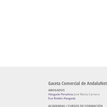
presencial de naturopatía – Dónde estudiar Nat
Academia En Sevilla Especializada En C
Bach
: Hufeland, escuela de naturismo.
Escuela Naturismo Sevilla | Medicina Natu
Sevilla
: Hufeland, escuela de naturismo.
Fabricación de Alta Joyería en Sevilla | Talle
reparación de joyas Sevilla:
Jocafra Joyeros.
Fabricante máquinas de lavado de coches 
coches | Instaladores boxes de lavado de co
IBERBOX 3000.
Chatarrerías | Chatarras, Metales, Residuos
El Pino
Gaceta Comercial de AndaluNet
ABOGADOS
Abogado Penalista
José María Carnero
Eva Roldán Abogada
ACADEMIAS / CURSOS DE FORMACIÓN