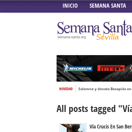
INICIO
SEMANA SANTA
Solemne y devoto Besapiés en 
NOVEDAD
Misa Solemne en honor a Nues
Solemne Triduo a la Virgen de
All posts tagged "Ví
Función de la Anunciación del
Besamanos al Señor del Gran P
Vía Crucis En San Be
Solemne y devoto Besamanos e