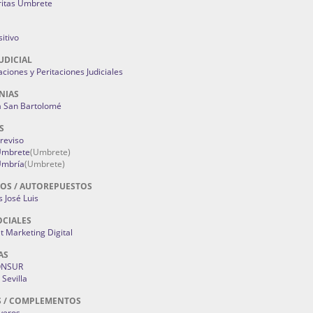
ritas Umbrete
itivo
UDICIAL
aciones y Peritaciones Judiciales
NIAS
a San Bartolomé
S
Treviso
 Umbrete
(Umbrete)
Umbría
(Umbrete)
OS / AUTOREPUESTOS
 José Luis
OCIALES
 Marketing Digital
AS
ONSUR
Sevilla
S / COMPLEMENTOS
oyeros