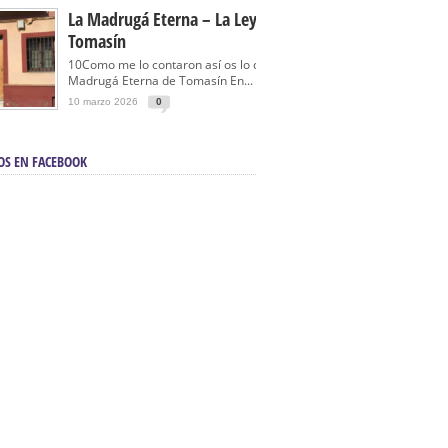
La Madrugá Eterna – La Leyenda De
Tomasín
10Como me lo contaron así os lo cuento… La
Madrugá Eterna de Tomasín En...
10 marzo 2026
0
OS EN FACEBOOK
en Sevilla | Electricista autorizado en Sevilla |
ontra incendios en Sevilla:
3M Instalaciones.
a | Barbacoas En Sevilla:
D&C Chimeneas.
De Segunda Mano, De Ocasión Y Seminuevos
afe | La mejor tienda para comprar cocinas en
yor:
Azul Cocinas.
a. Posiciona Tu Empresa En Primera Página.
ento en buscadores en primera página de