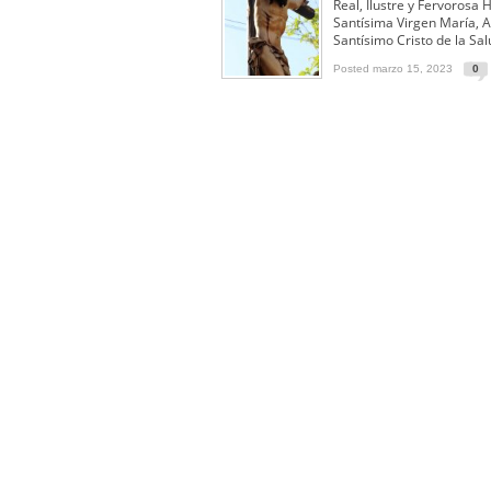
Real, Ilustre y Fervorosa
Función Principal de Instituto 
Santísima Virgen María, 
Santísimo Cristo de la Sal
Besapié y Besamano en la Qui
Posted marzo 15, 2023
0
Gitanos: Besamanos del Señor 
Besamanos del Señor de la Divi