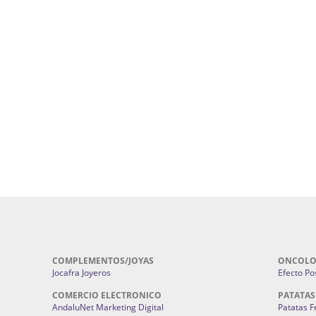
uropatía en Sevilla:
Hufeland.
Google.
ursos De Formación En Flores De
Agencia De Diseño De Páginas Web En S
Cohetes En Sevilla | Pirotecnia Sevilla | F
ral Sevilla | Terapias Alternativas
Pirotecnia San Bartolomé.
Cerramientos En Sevilla | Cercados Met
r alta joyería Sevilla | Fabricación y
Sevilla:
Cerramientos Gordo.
Pirotecnias En Sevilla | Pirotecnia Sevi
| Fabricación centros de lavado de
Sevilla:
Pirotecnia San Bartolomé.
ches | Autolavados | Lavamascotas:
Complementos De Novia Sevilla | Ma
Complementos De Novia En Sevilla:
Bordado
 | Chatarrerías Sevilla:
Chatarreria
Instalaciones Eléctricas Sevilla | 
Instalaciones.
COMPLEMENTOS/JOYAS
ONCOLO
Jocafra Joyeros
Efecto Pos
COMERCIO ELECTRONICO
PATATAS
AndaluNet Marketing Digital
Patatas F