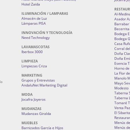
Hotel Zaida
RESTAU
ILUMINACIÓN / LAMPARAS
Al-Medin
Almacén de Luz
Asador A
Lámparas PISA
Barrabar
Becerrita
INNOVACIÓN Y TECNOLOGÍA
Bodega El
Need Technology
Bodega 
Casa Rufi
LAVAMASCOTAS
Corral de
Iberbox 3000
Doña Cla
Doña Emi
LIMPIEZA
Esencia 
Limpiezas Criza
Horno de
La Flor d
MARKETING
Manolo 
Grupos y Entrevistas
la
Mayo Sevi
AndaluNet Marketing Digital
Modesto
Taberna 
MODA
Taberna L
Jocafra Joyeros
Tomaré T
Venta Pa
MUDANZAS
El Sibarit
Mudanzas Giralda
Restauran
Menús de 
MUEBLES
Menús de 
Barnizados García e Hijos