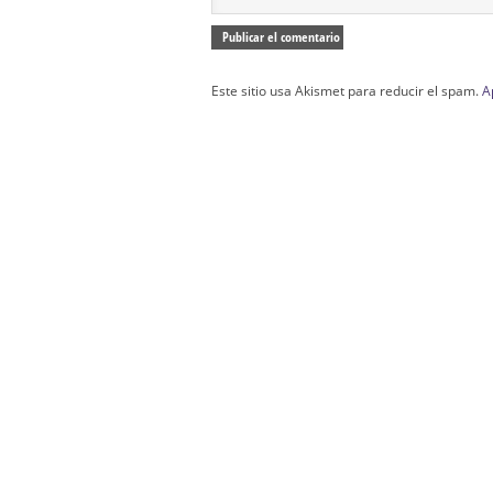
Este sitio usa Akismet para reducir el spam.
A
Confección Túnicas Y Antifaces De Naza
Santa:
La Casa del Nazareno.
Diseño Páginas Web Sevilla | Creación T
AndaluNet
Curso de Quiromasaje Sevilla | Curso de Re
Drenaje Linfático Sevilla | Curso básico de Ho
Cursos de Quiromasaje Sevilla | Cursos
escuela de naturismo.
Cursos de Naturopatia en Sevilla – E