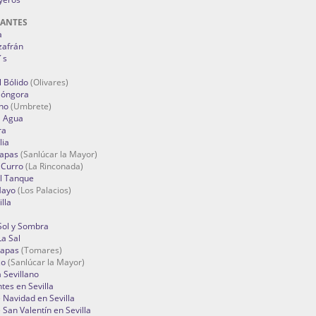
RANTES
a
zafrán
´s
 Bólido
(Olivares)
Góngora
no
(Umbrete)
l Agua
ra
lia
Tapas
(Sanlúcar la Mayor)
 Curro
(La Rinconada)
el Tanque
Mayo
(Los Palacios)
lla
Sol y Sombra
a Sal
apas
(Tomares)
zo
(Sanlúcar la Mayor)
a Sevillano
tes en Sevilla
Navidad en Sevilla
San Valentín en Sevilla