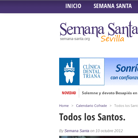
INICIO
SEMANA SANTA
NOVEDAD
Solemne y devoto Besapiés en 
Misa Solemne en honor a Nues
Home
>
Calendario Cofrade
>
Todos los Sant
Solemne Triduo a la Virgen de
Todos los Santos.
Función de la Anunciación del
Besamanos al Señor del Gran P
By
Semana Santa
on 10 octubre 2012