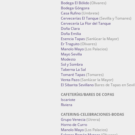
Bodega El Bólido
(Olivares)
Bodega Góngora
Casa Rufino
(Umbrete)
Cervecerías El Tanque
(Sevilla y Tomares)
Cervecería La Flor del Tanque
Doña Clara
Doña Emilia
Esencia Tapas
(Sanlúcar la Mayor)
Er Traguito
(Olivares)
Manolo Mayo
(Los Palacios)
Mayo Sevilla
Modesto
Sol y Sombra
Taberna La Sal
Tomaré Tapas
(Tomares)
Venta Pazo
(Sanlúcar la Mayor)
El Sibarita Sevillano
Bares de Tapas en Sevil
CAFETERÍAS/BARES DE COPAS
Iscariote
Riviera
CATERING-CELEBRACIONES-BODAS
Grupo Venecia
(Utrera)
Horno de Curro
Manolo Mayo
(Los Palacios)
Salones Román Mateos
(Olivares)