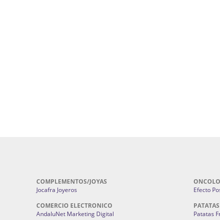
uropatía en Sevilla:
Hufeland.
Google.
ursos De Formación En Flores De
Agencia De Diseño De Páginas Web En S
Cohetes En Sevilla | Pirotecnia Sevilla | F
ral Sevilla | Terapias Alternativas
Pirotecnia San Bartolomé.
Cerramientos En Sevilla | Cercados Met
r alta joyería Sevilla | Fabricación y
Sevilla:
Cerramientos Gordo.
Pirotecnias En Sevilla | Pirotecnia Sevi
| Fabricación centros de lavado de
Sevilla:
Pirotecnia San Bartolomé.
ches | Autolavados | Lavamascotas:
Complementos De Novia Sevilla | Ma
Complementos De Novia En Sevilla:
Bordado
 | Chatarrerías Sevilla:
Chatarreria
Instalaciones Eléctricas Sevilla | 
Instalaciones.
COMPLEMENTOS/JOYAS
ONCOLO
Jocafra Joyeros
Efecto Pos
COMERCIO ELECTRONICO
PATATAS
AndaluNet Marketing Digital
Patatas F