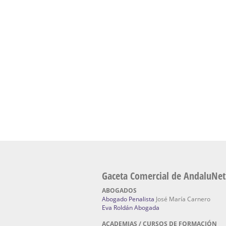
presencial de naturopatía – Dónde estudiar Nat
Academia En Sevilla Especializada En C
Bach
: Hufeland, escuela de naturismo.
Escuela Naturismo Sevilla | Medicina Natu
Sevilla
: Hufeland, escuela de naturismo.
Fabricación de Alta Joyería en Sevilla | Talle
reparación de joyas Sevilla:
Jocafra Joyeros.
Fabricante máquinas de lavado de coches 
coches | Instaladores boxes de lavado de co
IBERBOX 3000.
Chatarrerías | Chatarras, Metales, Residuos
El Pino
Gaceta Comercial de AndaluNet
ABOGADOS
Abogado Penalista
José María Carnero
Eva Roldán Abogada
ACADEMIAS / CURSOS DE FORMACIÓN