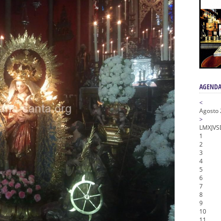
n honor de María Santísima en su Soledad – San Lorenzo
a la Virgen del Valle
nta Angustia
de la Salud
na Misericordia, Vía Crucis y Traslado – Siete Palabras
AGENDA
<
Agosto
>
L
M
X
J
V
S
1
2
3
4
5
6
7
8
9
10
11