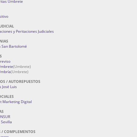
ritas Umbrete
itivo
UDICIAL
aciones y Peritaciones Judiciales
NIAS
a San Bartolomé
S
Treviso
 Umbrete
(Umbrete)
Umbría
(Umbrete)
OS / AUTOREPUESTOS
 José Luis
OCIALES
 Marketing Digital
AS
ONSUR
Sevilla
S / COMPLEMENTOS
oyeros