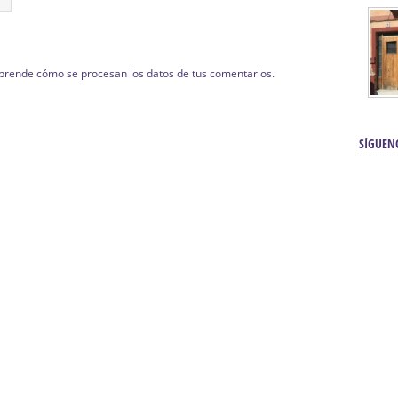
prende cómo se procesan los datos de tus comentarios.
SÍGUEN
renos | Tienda Cofrade | Semana
Averías eléctricas Sevilla | Electricista 
Electricista urgente en Sevilla | Protección c
iendas Online | Posicionamiento:
Chimeneas En Sevilla | Estufas En Sevill
Comprar Neumáticos Baratos Usados, 
flexología Podal Sevilla | Curso de
En Sevilla:
Hipergoma
meopatía:
Hufeland
Tienda de muebles de cocina en el Aljar
 de Acupuntura Sevilla:
Hufeland,
Sevilla | Venta de cocinas en Sanlúcar la Ma
Posicionamiento En Buscadores Sevill
scuela de Naturopatía – Cursos
Posicionamiento Web Sevilla:
Posicionami