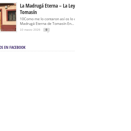
La Madrugá Eterna – La Leyenda De
Tomasín
10Como me lo contaron así os lo cuento… La
Madrugá Eterna de Tomasín En...
10 marzo 2026
0
OS EN FACEBOOK
en Sevilla | Electricista autorizado en Sevilla |
ontra incendios en Sevilla:
3M Instalaciones.
a | Barbacoas En Sevilla:
D&C Chimeneas.
De Segunda Mano, De Ocasión Y Seminuevos
afe | La mejor tienda para comprar cocinas en
yor:
Azul Cocinas.
a. Posiciona Tu Empresa En Primera Página.
ento en buscadores en primera página de