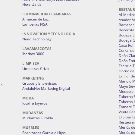
Hotel Zaida
RESTAU
ILUMINACIÓN / LAMPARAS
Al-Medin
Almacén de Luz
Asador A
Lámparas PISA
Barrabar
Becerrita
INNOVACIÓN Y TECNOLOGÍA
Bodega El
Need Technology
Bodega 
Casa Rufi
LAVAMASCOTAS
Corral de
Iberbox 3000
Doña Cla
Doña Emi
LIMPIEZA
Esencia 
Limpiezas Criza
Horno de
La Flor d
MARKETING
Manolo 
Grupos y Entrevistas
la
Mayo Sevi
AndaluNet Marketing Digital
Modesto
Taberna 
MODA
Taberna L
Jocafra Joyeros
Tomaré T
Venta Pa
MUDANZAS
El Sibarit
Mudanzas Giralda
Restauran
Menús de 
MUEBLES
Menús de 
Barnizados García e Hijos