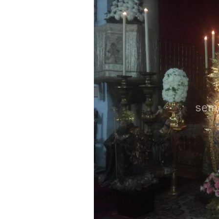
Solemne y devoto Besamanos e
Función Principal de Instituto 
Besapié y Besamano en la Qui
Gitanos: Besamanos del Señor 
Besamanos del Señor de la Divi