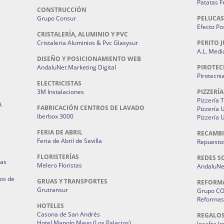
Patatas F
CONSTRUCCIÓN
Grupo Consur
PELUCAS
Efecto Pos
CRISTALERÍA, ALUMINIO Y PVC
Cristaleria Aluminios & Pvc Glasysur
PERITO J
A.L. Medi
DISEÑO Y POSICIONAMIENTO WEB
AndaluNet Marketing Digital
PIROTEC
Pirotecni
ELECTRICISTAS
3M Instalaciones
PIZZERÍA
Pizzería 
A
FABRICACIÓN CENTROS DE LAVADO
Pizzería
Iberbox 3000
Pizzería 
FERIA DE ABRIL
RECAMBI
Feria de Abril de Sevilla
Repuestos
FLORISTERÍAS
REDES S
ias
Melero Floristas
AndaluNet
os de
GRUAS Y TRANSPORTES
REFORM
Grutransur
Grupo C
Reformas 
HOTELES
Casona de San Andrés
REGALO
Hotel Manolo Mayo (Los Palacios)
Jocafra J