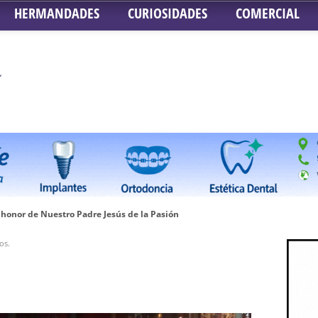
HERMANDADES
CURIOSIDADES
COMERCIAL
honor de Nuestro Padre Jesús de la Pasión
tra Señora de Gracia y Esperanza – San Roque
os.
 la Concepción – Hermandad del Silencio
 Señor ante el paso de Nuestra Señora de la Encarnación Coronada – Herma
oder de Sevilla