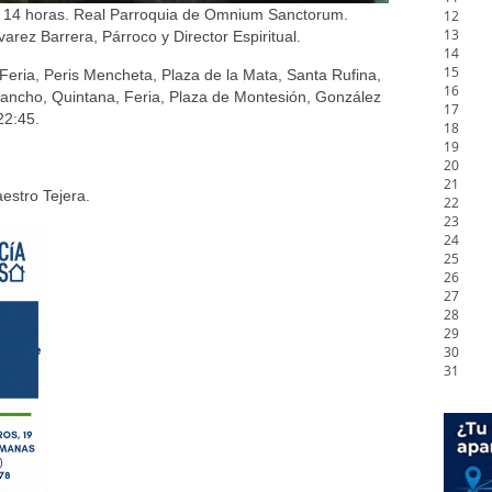
s a 14 horas. Real Parroquia de Omnium Sanctorum.
12
13
arez Barrera, Párroco y Director Espiritual.
14
15
 Feria, Peris Mencheta, Plaza de la Mata, Santa Rufina,
16
ancho, Quintana, Feria, Plaza de Montesión, González
17
22:45.
18
19
20
21
stro Tejera.
22
23
24
25
26
27
28
29
30
31