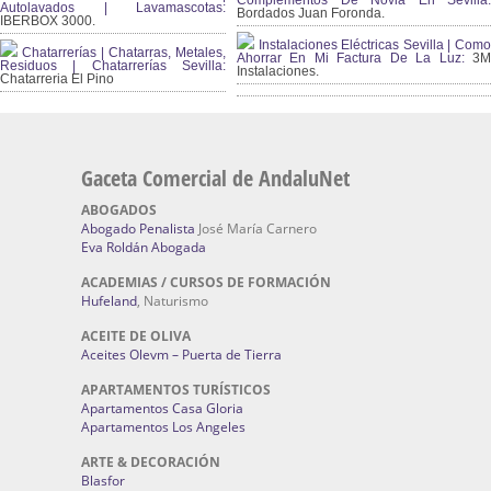
Complementos De Novia En Sevilla:
Autolavados | Lavamascotas:
Bordados Juan Foronda.
IBERBOX 3000.
Instalaciones Eléctricas Sevilla | Como
Chatarrerías | Chatarras, Metales,
Ahorrar En Mi Factura De La Luz:
3
Residuos | Chatarrerías Sevilla:
Instalaciones.
Chatarreria El Pino
Gaceta Comercial de AndaluNet
ABOGADOS
Abogado Penalista
José María Carnero
Eva Roldán Abogada
ACADEMIAS / CURSOS DE FORMACIÓN
Hufeland
, Naturismo
ACEITE DE OLIVA
Aceites Olevm – Puerta de Tierra
APARTAMENTOS TURÍSTICOS
Apartamentos Casa Gloria
Apartamentos Los Angeles
ARTE & DECORACIÓN
Blasfor