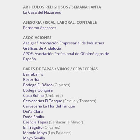
ARTICULOS RELIGIOSOS / SEMANA SANTA
La Casa del Nazareno
ASESORIA FISCAL, LABORAL, CONTABLE
Perdomo Asesores
ASOCIACIONES
Aseigraf. Asociación Empresarial de Industrias
Gráficas de Andalucía
APOE. Asociación Profesional de Oftalmólogos de
España
BARES DE TAPAS / VINOS / CERVECERÍAS
Barrabar´s
Becerrita
Bodega El Bólido
(Olivares)
Bodega Góngora
Casa Rufino
(Umbrete)
Cervecerías El Tanque
(Sevilla y Tomares)
Cervecería La Flor del Tanque
Doña Clara
Doña Emilia
Esencia Tapas
(Sanlúcar la Mayor)
Er Traguito
(Olivares)
Manolo Mayo
(Los Palacios)
Mayo Sevilla