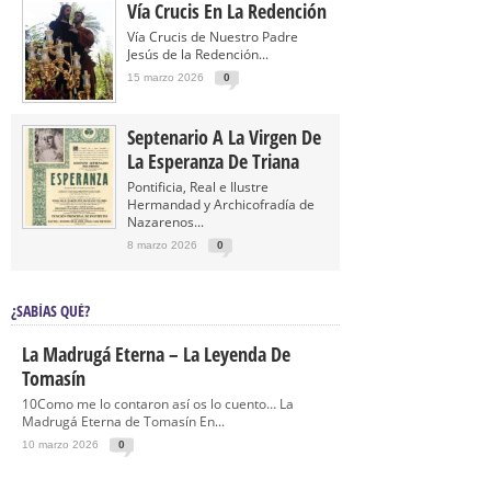
Vía Crucis En La Redención
Vía Crucis de Nuestro Padre
Jesús de la Redención...
15 marzo 2026
0
Septenario A La Virgen De
La Esperanza De Triana
Pontificia, Real e Ilustre
Hermandad y Archicofradía de
Nazarenos...
8 marzo 2026
0
¿SABÍAS QUÉ?
La Madrugá Eterna – La Leyenda De
Tomasín
10Como me lo contaron así os lo cuento… La
Madrugá Eterna de Tomasín En...
10 marzo 2026
0