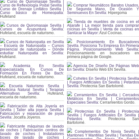
Curso de Quiromasaje Sevilla |
Curso de Reflexología Podal Sevilla |
Comprar Neumáticos Baratos Usados,
Curso de Drenaje Linfático Sevilla |
De Segunda Mano, De Ocasión Y
Curso básico de Homeopatía:
Seminuevos En Sevilla:
Hipergoma
Hufeland
Tienda de muebles de cocina en el
Cursos de Quiromasaje Sevilla |
Aljarafe | La mejor tienda para comprar
Cursos de Acupuntura Sevilla:
cocinas en Sevilla | Venta de cocinas en
Hufeland, escuela de naturismo.
Sanlúcar la Mayor:
Azul Cocinas.
Cursos de Naturopatia en Sevilla
Posicionamiento En Buscadores
– Escuela de Naturopatía – Cursos
Sevilla. Posiciona Tu Empresa En Primera
presencial de naturopatía – Dónde
Página. Posicionamiento Web Sevilla:
estudiar Naturopatía en Sevilla:
Posicionamiento en buscadores en
Hufeland.
primera página de Google.
Academia En Sevilla
Agencia De Diseño De Páginas Web
Especializada En Cursos De
En Sevilla:
Diseño Web EN Sevilla.
Formación En Flores De Bach
:
Hufeland, escuela de naturismo.
Cohetes En Sevilla | Pirotecnia Sevilla
| Fuegos Artificiales En Sevilla | Petardos
Escuela Naturismo Sevilla |
Sevilla:
Pirotecnia San Bartolomé.
Medicina Natural Sevilla | Terapias
Alternativas Sevilla
: Hufeland,
Cerramientos En Sevilla | Cercados
escuela de naturismo.
Metálicos En Sevilla | Cerramientos
Especiales Sevilla:
Cerramientos Gordo.
Fabricación de Alta Joyería en
Sevilla | Taller alta joyería Sevilla |
Pirotecnias En Sevilla | Pirotecnia
Fabricación y reparación de joyas
Sevilla | Fuegos Artificiales En Sevilla |
Sevilla:
Jocafra Joyeros.
Petardos Sevilla:
Pirotecnia San
Bartolomé.
Fabricante máquinas de lavado
de coches | Fabricación centros de
Complementos De Novia Sevilla |
lavado de coches | Instaladores
Mantones Y Mantillas Sevilla | Tiendas De
boxes de lavado de coches |