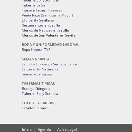
Taberna Sol y Sombra
Taberna La Sal
Tomaré Tapas
(Tomares)
Venta Pazo
(Sanlúcar la Mayor)
El Sibarita Sevillano
Restaurantes en Sevilla
Menús de Navidad en Sevilla
Menús de San Valentín en Sevilla
ROPA Y UNIFORMIDAD LABORAL
Ropa Laboral TXB
SEMANA SANTA
Escudos Bordados Semana Santa
La Casa del Nazareno
Semana-Santa.org
TABERNAS TIPICAS
Bodega Góngora
Taberna Sol y Sombra
TOLDOS Y CARPAS
El Antequerano
Inicio
Agenda
Aviso Legal