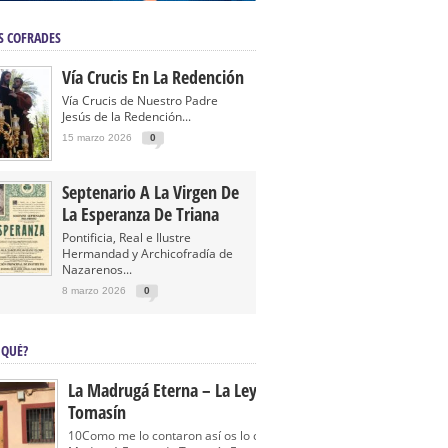
S COFRADES
Vía Crucis En La Redención
Vía Crucis de Nuestro Padre
Jesús de la Redención...
15 marzo 2026
0
Septenario A La Virgen De
La Esperanza De Triana
Pontificia, Real e Ilustre
Hermandad y Archicofradía de
Nazarenos...
8 marzo 2026
0
 QUÉ?
La Madrugá Eterna – La Leyenda De
Tomasín
10Como me lo contaron así os lo cuento… La