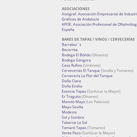
ASOCIACIONES
Aseigraf. Asociación Empresarial de Industr
Gráficas de Andalucía
APOE. Asociación Profesional de Oftalmólog
España
BARES DE TAPAS / VINOS / CERVECERÍAS
Barrabar´s
Becerrita
Bodega El Bólido
(Olivares)
Bodega Góngora
Casa Rufino
(Umbrete)
Cervecerías El Tanque
(Sevilla y Tomares)
Cervecería La Flor del Tanque
Doña Clara
Doña Emilia
Esencia Tapas
(Sanlúcar la Mayor)
Er Traguito
(Olivares)
Manolo Mayo
(Los Palacios)
Mayo Sevilla
Modesto
Sol y Sombra
Taberna La Sal
Tomaré Tapas
(Tomares)
Venta Pazo
(Sanlúcar la Mayor)