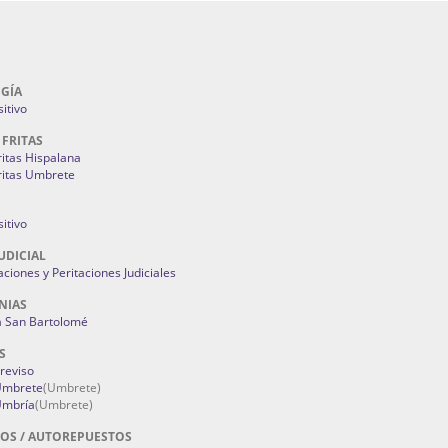
GÍA
itivo
 FRITAS
ritas Hispalana
ritas Umbrete
itivo
UDICIAL
aciones y Peritaciones Judiciales
NIAS
a San Bartolomé
S
Treviso
 Umbrete
(Umbrete)
Umbría
(Umbrete)
OS / AUTOREPUESTOS