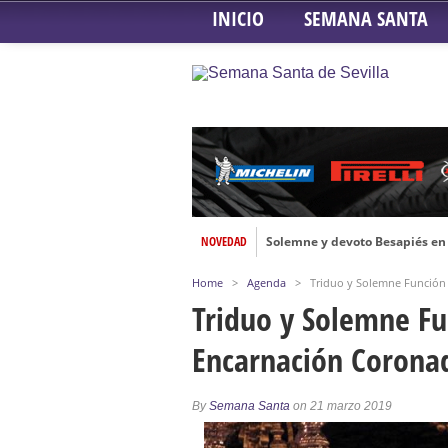
INICIO
SEMANA SANTA
NOVEDAD
Solemne y devoto Besapiés en 
Misa Solemne en honor a Nues
Home
>
Agenda
>
Triduo y Solemne Función 
Solemne Triduo a la Virgen de
Triduo y Solemne Fu
Función de la Anunciación del
Encarnación Corona
Besamanos al Señor del Gran P
Solemne y devoto Besamanos e
By
Semana Santa
on 21 marzo 2019
Función Principal de Instituto 