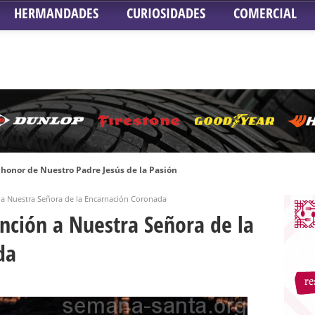
HERMANDADES
CURIOSIDADES
COMERCIAL
honor de Nuestro Padre Jesús de la Pasión
tra Señora de Gracia y Esperanza – San Roque
a Nuestra Señora de la Encarnación Coronada
 la Concepción – Hermandad del Silencio
nción a Nuestra Señora de la
 Señor ante el paso de Nuestra Señora de la Encarnación Coronada – Herma
da
oder de Sevilla
n honor de María Santísima en su Soledad – San Lorenzo
a la Virgen del Valle