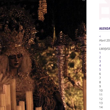
nta Angustia
de la Salud
na Misericordia, Vía Crucis y Traslado – Siete Palabras
AGENDA
<
Abril 2
>
L
M
X
J
V
S
1
2
3
4
5
6
7
8
9
10
11
12
13
14