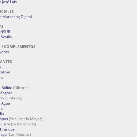
 José Luis
OCIALES
 Marketing Digital
AS
ONSUR
Sevilla
S / COMPLEMENTOS
oyeros
RANTES
a
zafrán
´s
 Bólido
(Olivares)
Góngora
no
(Umbrete)
l Agua
ra
lia
Tapas
(Sanlúcar la Mayor)
 Curro
(La Rinconada)
el Tanque
Mayo
(Los Palacios)