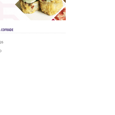
 COFRADE
026
D