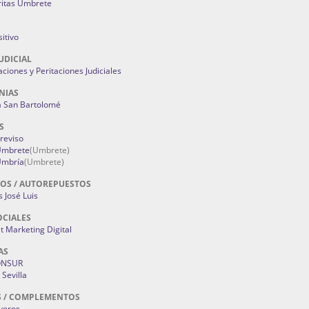
ritas Umbrete
itivo
UDICIAL
aciones y Peritaciones Judiciales
NIAS
a San Bartolomé
S
Treviso
 Umbrete
(Umbrete)
Umbría
(Umbrete)
OS / AUTOREPUESTOS
 José Luis
OCIALES
 Marketing Digital
AS
ONSUR
Sevilla
S / COMPLEMENTOS
oyeros