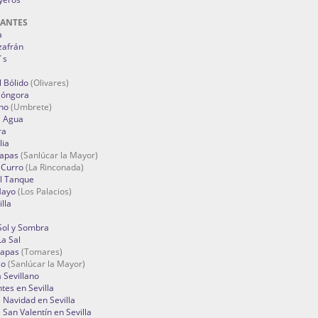
RANTES
a
zafrán
´s
 Bólido
(Olivares)
Góngora
no
(Umbrete)
l Agua
ra
lia
Tapas
(Sanlúcar la Mayor)
 Curro
(La Rinconada)
el Tanque
Mayo
(Los Palacios)
lla
Sol y Sombra
a Sal
apas
(Tomares)
zo
(Sanlúcar la Mayor)
a Sevillano
tes en Sevilla
Navidad en Sevilla
San Valentín en Sevilla