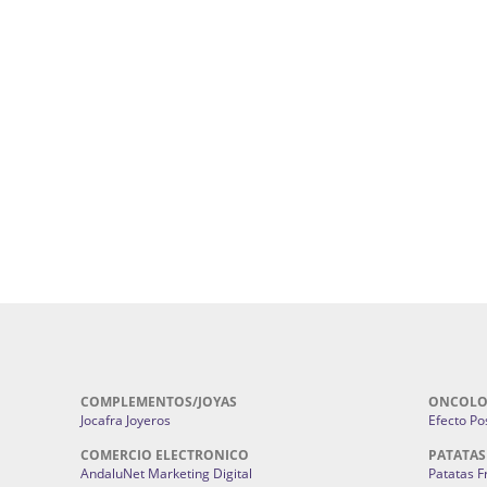
uropatía en Sevilla:
Hufeland.
Google.
ursos De Formación En Flores De
Agencia De Diseño De Páginas Web En S
Cohetes En Sevilla | Pirotecnia Sevilla | F
ral Sevilla | Terapias Alternativas
Pirotecnia San Bartolomé.
Cerramientos En Sevilla | Cercados Met
r alta joyería Sevilla | Fabricación y
Sevilla:
Cerramientos Gordo.
Pirotecnias En Sevilla | Pirotecnia Sevi
| Fabricación centros de lavado de
Sevilla:
Pirotecnia San Bartolomé.
ches | Autolavados | Lavamascotas:
Complementos De Novia Sevilla | Ma
Complementos De Novia En Sevilla:
Bordado
 | Chatarrerías Sevilla:
Chatarreria
Instalaciones Eléctricas Sevilla | 
Instalaciones.
COMPLEMENTOS/JOYAS
ONCOLO
Jocafra Joyeros
Efecto Pos
COMERCIO ELECTRONICO
PATATAS
AndaluNet Marketing Digital
Patatas F