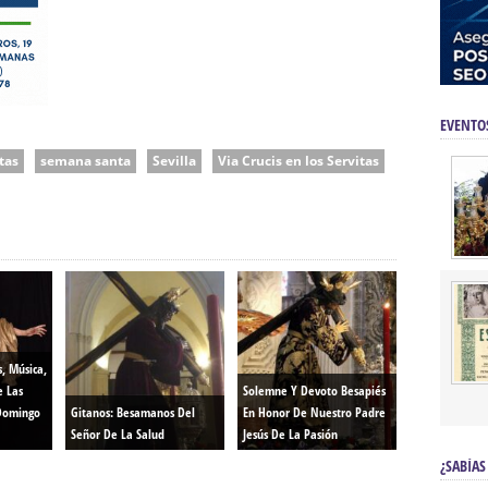
EVENTO
tas
semana santa
Sevilla
Via Crucis en los Servitas
s, Música,
e Las
Solemne Y Devoto Besapiés
Domingo
Gitanos: Besamanos Del
En Honor De Nuestro Padre
Señor De La Salud
Jesús De La Pasión
¿SABÍAS