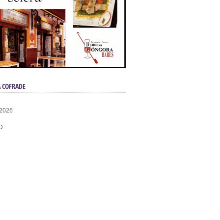
 COFRADE
 2026
D