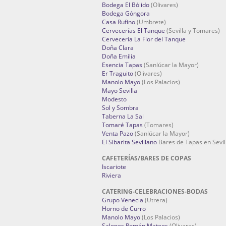
Bodega El Bólido
(Olivares)
Bodega Góngora
Casa Rufino
(Umbrete)
Cervecerías El Tanque
(Sevilla y Tomares)
Cervecería La Flor del Tanque
Doña Clara
Doña Emilia
Esencia Tapas
(Sanlúcar la Mayor)
Er Traguito
(Olivares)
Manolo Mayo
(Los Palacios)
Mayo Sevilla
Modesto
Sol y Sombra
Taberna La Sal
Tomaré Tapas
(Tomares)
Venta Pazo
(Sanlúcar la Mayor)
El Sibarita Sevillano
Bares de Tapas en Sevil
CAFETERÍAS/BARES DE COPAS
Iscariote
Riviera
CATERING-CELEBRACIONES-BODAS
Grupo Venecia
(Utrera)
Horno de Curro
Manolo Mayo
(Los Palacios)
Salones Román Mateos
(Olivares)