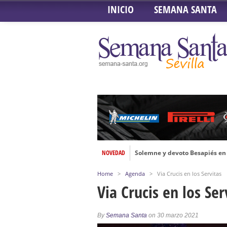
INICIO
SEMANA SANTA
NOVEDAD
Solemne y devoto Besapiés en 
Misa Solemne en honor a Nues
Home
>
Agenda
>
Via Crucis en los Servitas
Solemne Triduo a la Virgen de
Via Crucis en los Ser
Función de la Anunciación del
Besamanos al Señor del Gran P
By
Semana Santa
on 30 marzo 2021