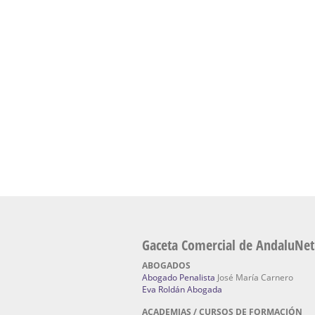
presencial de naturopatía – Dónde estudiar Nat
Academia En Sevilla Especializada En C
Bach
: Hufeland, escuela de naturismo.
Escuela Naturismo Sevilla | Medicina Natu
Sevilla
: Hufeland, escuela de naturismo.
Fabricación de Alta Joyería en Sevilla | Talle
reparación de joyas Sevilla:
Jocafra Joyeros.
Fabricante máquinas de lavado de coches 
coches | Instaladores boxes de lavado de co
IBERBOX 3000.
Chatarrerías | Chatarras, Metales, Residuos
El Pino
Gaceta Comercial de AndaluNet
ABOGADOS
Abogado Penalista
José María Carnero
Eva Roldán Abogada
ACADEMIAS / CURSOS DE FORMACIÓN