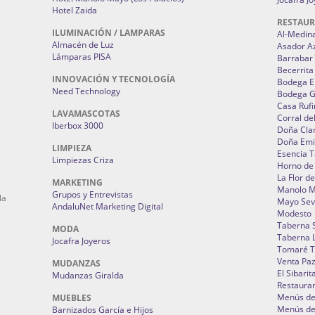
Hotel Zaida
RESTAU
ILUMINACIÓN / LAMPARAS
Al-Medin
Almacén de Luz
Asador A
Lámparas PISA
Barrabar
Becerrita
INNOVACIÓN Y TECNOLOGÍA
Bodega El
Need Technology
Bodega 
Casa Rufi
LAVAMASCOTAS
Corral de
Iberbox 3000
Doña Cla
Doña Emi
LIMPIEZA
Esencia 
Limpiezas Criza
Horno de
La Flor d
MARKETING
Manolo 
Grupos y Entrevistas
la
Mayo Sevi
AndaluNet Marketing Digital
Modesto
Taberna 
MODA
Taberna L
Jocafra Joyeros
Tomaré T
Venta Pa
MUDANZAS
El Sibarit
Mudanzas Giralda
Restauran
Menús de 
MUEBLES
Menús de 
Barnizados García e Hijos