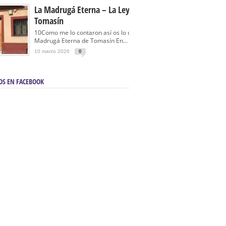
La Madrugá Eterna – La Leyenda De
Tomasín
10Como me lo contaron así os lo cuento… La
Madrugá Eterna de Tomasín En...
10 marzo 2026
0
OS EN FACEBOOK
en Sevilla | Electricista autorizado en Sevilla |
ontra incendios en Sevilla:
3M Instalaciones.
a | Barbacoas En Sevilla:
D&C Chimeneas.
De Segunda Mano, De Ocasión Y Seminuevos
afe | La mejor tienda para comprar cocinas en
yor:
Azul Cocinas.
a. Posiciona Tu Empresa En Primera Página.
ento en buscadores en primera página de