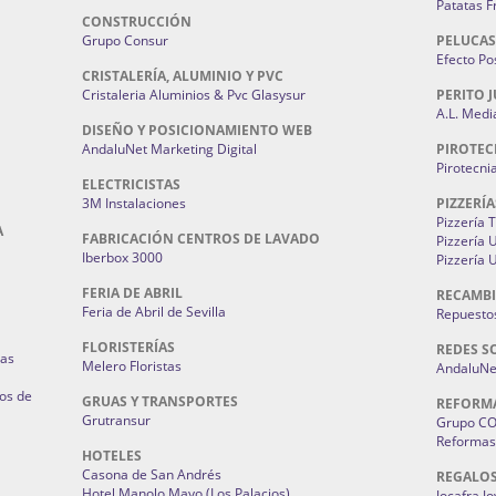
Patatas F
CONSTRUCCIÓN
Grupo Consur
PELUCAS
Efecto Pos
CRISTALERÍA, ALUMINIO Y PVC
Cristaleria Aluminios & Pvc Glasysur
PERITO J
A.L. Medi
DISEÑO Y POSICIONAMIENTO WEB
AndaluNet Marketing Digital
PIROTEC
Pirotecni
ELECTRICISTAS
3M Instalaciones
PIZZERÍA
Pizzería 
A
FABRICACIÓN CENTROS DE LAVADO
Pizzería
Iberbox 3000
Pizzería 
FERIA DE ABRIL
RECAMBI
Feria de Abril de Sevilla
Repuestos
FLORISTERÍAS
REDES S
ias
Melero Floristas
AndaluNet
os de
GRUAS Y TRANSPORTES
REFORM
Grutransur
Grupo C
Reformas 
HOTELES
Casona de San Andrés
REGALO
Hotel Manolo Mayo (Los Palacios)
Jocafra J