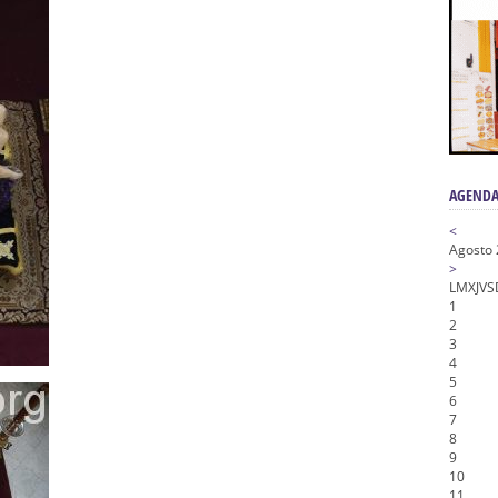
n honor de María Santísima en su Soledad – San Lorenzo
a la Virgen del Valle
nta Angustia
de la Salud
na Misericordia, Vía Crucis y Traslado – Siete Palabras
AGENDA
<
Agosto
>
L
M
X
J
V
S
1
2
3
4
5
6
7
8
9
10
11