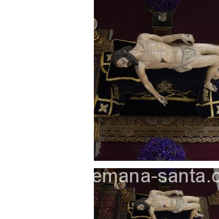
Solemne y devoto Besamanos e
Función Principal de Instituto 
Besapié y Besamano en la Qui
Gitanos: Besamanos del Señor 
Besamanos del Señor de la Divi