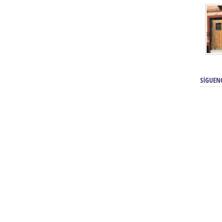
SÍGUEN
renos | Tienda Cofrade | Semana
Averías eléctricas Sevilla | Electricista 
Electricista urgente en Sevilla | Protección c
iendas Online | Posicionamiento:
Chimeneas En Sevilla | Estufas En Sevill
Comprar Neumáticos Baratos Usados, 
flexología Podal Sevilla | Curso de
En Sevilla:
Hipergoma
meopatía:
Hufeland
Tienda de muebles de cocina en el Aljar
 de Acupuntura Sevilla:
Hufeland,
Sevilla | Venta de cocinas en Sanlúcar la Ma
Posicionamiento En Buscadores Sevill
scuela de Naturopatía – Cursos
Posicionamiento Web Sevilla:
Posicionami