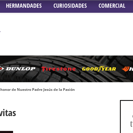
HERMANDADES
CURIOSIDADES
COMERCIAL
honor de Nuestro Padre Jesús de la Pasión
tra Señora de Gracia y Esperanza – San Roque
 la Concepción – Hermandad del Silencio
vitas
 Señor ante el paso de Nuestra Señora de la Encarnación Coronada – Herma
oder de Sevilla