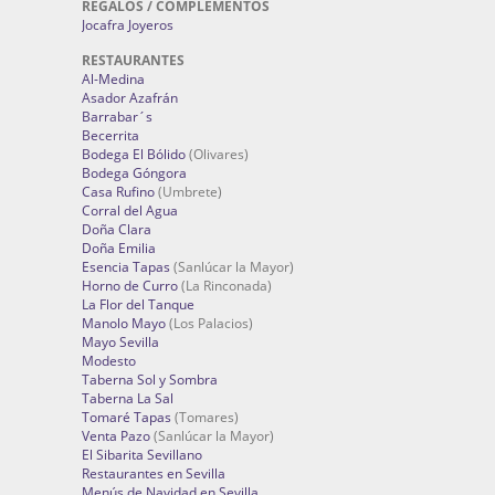
REGALOS / COMPLEMENTOS
Jocafra Joyeros
RESTAURANTES
Al-Medina
Asador Azafrán
Barrabar´s
Becerrita
Bodega El Bólido
(Olivares)
Bodega Góngora
Casa Rufino
(Umbrete)
Corral del Agua
Doña Clara
Doña Emilia
Esencia Tapas
(Sanlúcar la Mayor)
Horno de Curro
(La Rinconada)
La Flor del Tanque
Manolo Mayo
(Los Palacios)
Mayo Sevilla
Modesto
Taberna Sol y Sombra
Taberna La Sal
Tomaré Tapas
(Tomares)
Venta Pazo
(Sanlúcar la Mayor)
El Sibarita Sevillano
Restaurantes en Sevilla
Menús de Navidad en Sevilla