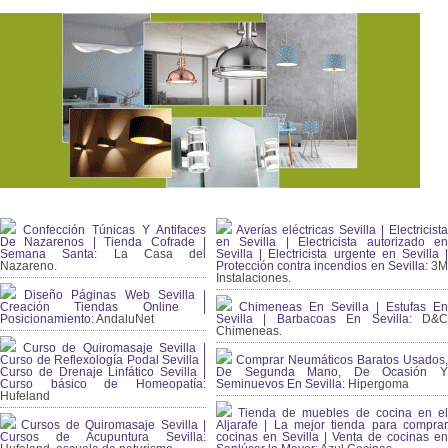
Confección Túnicas Y Antifaces
Averías eléctricas Sevilla | Electricista
De Nazarenos | Tienda Cofrade |
en Sevilla | Electricista autorizado en
Semana Santa:
La Casa del
Sevilla | Electricista urgente en Sevilla |
Nazareno.
Protección contra incendios en Sevilla:
3
Instalaciones.
Diseño Páginas Web Sevilla |
Creación Tiendas Online |
Chimeneas En Sevilla | Estufas En
Posicionamiento:
AndaluNet
Sevilla | Barbacoas En Sevilla:
D&
Chimeneas.
Curso de Quiromasaje Sevilla |
Curso de Reflexología Podal Sevilla |
Comprar Neumáticos Baratos Usados,
Curso de Drenaje Linfático Sevilla |
De Segunda Mano, De Ocasión Y
Curso básico de Homeopatía:
Seminuevos En Sevilla:
Hipergoma
Hufeland
Tienda de muebles de cocina en el
Cursos de Quiromasaje Sevilla |
Aljarafe | La mejor tienda para comprar
Cursos de Acupuntura Sevilla:
cocinas en Sevilla | Venta de cocinas en