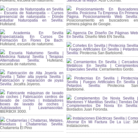
Hufeland, escuela de naturismo.
Sanlúcar la Mayor:
Azul Cocinas.
Cursos de Naturopatia en Sevilla
Posicionamiento En Buscadores
– Escuela de Naturopatía – Cursos
Sevilla. Posiciona Tu Empresa En Primera
presencial de naturopatía – Dónde
Página. Posicionamiento Web Sevilla:
estudiar Naturopatía en Sevilla:
Posicionamiento en buscadores en
Hufeland.
primera página de Google.
Academia En Sevilla
Agencia De Diseño De Páginas Web
Especializada En Cursos De
En Sevilla:
Diseño Web EN Sevilla.
Formación En Flores De Bach
:
Hufeland, escuela de naturismo.
Cohetes En Sevilla | Pirotecnia Sevilla
| Fuegos Artificiales En Sevilla | Petardos
Escuela Naturismo Sevilla |
Sevilla:
Pirotecnia San Bartolomé.
Medicina Natural Sevilla | Terapias
Alternativas Sevilla
: Hufeland,
Cerramientos En Sevilla | Cercados
escuela de naturismo.
Metálicos En Sevilla | Cerramientos
Especiales Sevilla:
Cerramientos Gordo.
Fabricación de Alta Joyería en
Sevilla | Taller alta joyería Sevilla |
Pirotecnias En Sevilla | Pirotecnia
Fabricación y reparación de joyas
Sevilla | Fuegos Artificiales En Sevilla |
Sevilla:
Jocafra Joyeros.
Petardos Sevilla:
Pirotecnia San
Bartolomé.
Fabricante máquinas de lavado
de coches | Fabricación centros de
Complementos De Novia Sevilla |
lavado de coches | Instaladores
Mantones Y Mantillas Sevilla | Tiendas De
boxes de lavado de coches |
Complementos De Novia En Sevilla:
Autolavados | Lavamascotas:
Bordados Juan Foronda.
IBERBOX 3000.
Instalaciones Eléctricas Sevilla | Como
Chatarrerías | Chatarras, Metales,
Ahorrar En Mi Factura De La Luz:
3
Residuos | Chatarrerías Sevilla:
Instalaciones.
Chatarreria El Pino