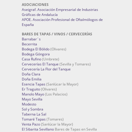
ASOCIACIONES
Aseigraf. Asociación Empresarial de Industrias
Gráficas de Andalucía
APOE. Asociación Profesional de Oftalmólogos de
España
BARES DE TAPAS / VINOS / CERVECERÍAS
Barrabar´s
Becerrita
Bodega El Bólido
(Olivares)
Bodega Góngora
Casa Rufino
(Umbrete)
Cervecerías El Tanque
(Sevilla y Tomares)
Cervecería La Flor del Tanque
Doña Clara
Doña Emilia
Esencia Tapas
(Sanlúcar la Mayor)
Er Traguito
(Olivares)
Manolo Mayo
(Los Palacios)
Mayo Sevilla
Modesto
Sol y Sombra
Taberna La Sal
Tomaré Tapas
(Tomares)
Venta Pazo
(Sanlúcar la Mayor)
El Sibarita Sevillano
Bares de Tapas en Sevilla