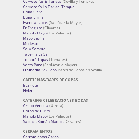
Cervecerías El Tanque
(Sevilla y Tomares)
Cervecería La Flor del Tanque
Doña Clara
Doña Emilia
Esencia Tapas
(Sanlúcar la Mayor)
Er Traguito
(Olivares)
Manolo Mayo
(Los Palacios)
Mayo Sevilla
Modesto
Sol y Sombra
Taberna La Sal
Tomaré Tapas
(Tomares)
Venta Pazo
(Sanlúcar la Mayor)
El Sibarita Sevillano
Bares de Tapas en Sevilla
CAFETERÍAS/BARES DE COPAS
Iscariote
Riviera
CATERING-CELEBRACIONES-BODAS
Grupo Venecia
(Utrera)
Horno de Curro
Manolo Mayo
(Los Palacios)
Salones Román Mateos
(Olivares)
CERRAMIENTOS
Cerramientos Gordo