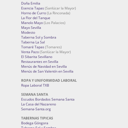
Doña Emilia
Esencia Tapas
(Sanlúcar la Mayor)
Horno de Curro
(La Rinconada)
La Flor del Tanque
Manolo Mayo
(Los Palacios)
Mayo Sevilla
Modesto
Taberna Sol y Sombra
Taberna La Sal
Tomaré Tapas
(Tomares)
Venta Pazo
(Sanlúcar la Mayor)
El Sibarita Sevillano
Restaurantes en Sevilla
Menús de Navidad en Sevilla
Menús de San Valentín en Sevilla
ROPA Y UNIFORMIDAD LABORAL
Ropa Laboral TXB
SEMANA SANTA
Escudos Bordados Semana Santa
La Casa del Nazareno
Semana-Santa.org
TABERNAS TIPICAS
Bodega Góngora
Taberna Sol y Sombra