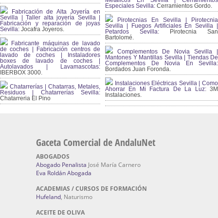
Metálicos En Sevilla | Cerramientos
Especiales Sevilla:
Cerramientos Gordo.
Fabricación de Alta Joyería en
Sevilla | Taller alta joyería Sevilla |
Pirotecnias En Sevilla | Pirotecnia
Fabricación y reparación de joyas
Sevilla | Fuegos Artificiales En Sevilla |
Sevilla:
Jocafra Joyeros.
Petardos Sevilla:
Pirotecnia San
Bartolomé.
Fabricante máquinas de lavado
de coches | Fabricación centros de
Complementos De Novia Sevilla |
lavado de coches | Instaladores
Mantones Y Mantillas Sevilla | Tiendas De
boxes de lavado de coches |
Complementos De Novia En Sevilla:
Autolavados | Lavamascotas:
Bordados Juan Foronda.
IBERBOX 3000.
Instalaciones Eléctricas Sevilla | Como
Chatarrerías | Chatarras, Metales,
Ahorrar En Mi Factura De La Luz:
3
Residuos | Chatarrerías Sevilla:
Instalaciones.
Chatarreria El Pino
Gaceta Comercial de AndaluNet
ABOGADOS
Abogado Penalista
José María Carnero
Eva Roldán Abogada
ACADEMIAS / CURSOS DE FORMACIÓN
Hufeland
, Naturismo
ACEITE DE OLIVA