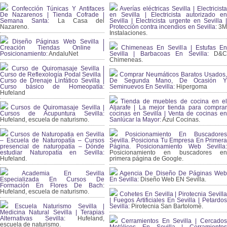
Confección Túnicas Y Antifaces
Averías eléctricas Sevilla | Electricista
De Nazarenos | Tienda Cofrade |
en Sevilla | Electricista autorizado en
Semana Santa:
La Casa del
Sevilla | Electricista urgente en Sevilla |
Nazareno.
Protección contra incendios en Sevilla:
3
Instalaciones.
Diseño Páginas Web Sevilla |
Creación Tiendas Online |
Chimeneas En Sevilla | Estufas En
Posicionamiento:
AndaluNet
Sevilla | Barbacoas En Sevilla:
D&
Chimeneas.
Curso de Quiromasaje Sevilla |
Curso de Reflexología Podal Sevilla |
Comprar Neumáticos Baratos Usados,
Curso de Drenaje Linfático Sevilla |
De Segunda Mano, De Ocasión Y
Curso básico de Homeopatía:
Seminuevos En Sevilla:
Hipergoma
Hufeland
Tienda de muebles de cocina en el
Cursos de Quiromasaje Sevilla |
Aljarafe | La mejor tienda para comprar
Cursos de Acupuntura Sevilla:
cocinas en Sevilla | Venta de cocinas en
Hufeland, escuela de naturismo.
Sanlúcar la Mayor:
Azul Cocinas.
Cursos de Naturopatia en Sevilla
Posicionamiento En Buscadores
– Escuela de Naturopatía – Cursos
Sevilla. Posiciona Tu Empresa En Primera
presencial de naturopatía – Dónde
Página. Posicionamiento Web Sevilla:
estudiar Naturopatía en Sevilla:
Posicionamiento en buscadores en
Hufeland.
primera página de Google.
Academia En Sevilla
Agencia De Diseño De Páginas Web
Especializada En Cursos De
En Sevilla:
Diseño Web EN Sevilla.
Formación En Flores De Bach
:
Hufeland, escuela de naturismo.
Cohetes En Sevilla | Pirotecnia Sevilla
| Fuegos Artificiales En Sevilla | Petardos
Escuela Naturismo Sevilla |
Sevilla:
Pirotecnia San Bartolomé.
Medicina Natural Sevilla | Terapias
Alternativas Sevilla
: Hufeland,
Cerramientos En Sevilla | Cercados
escuela de naturismo.