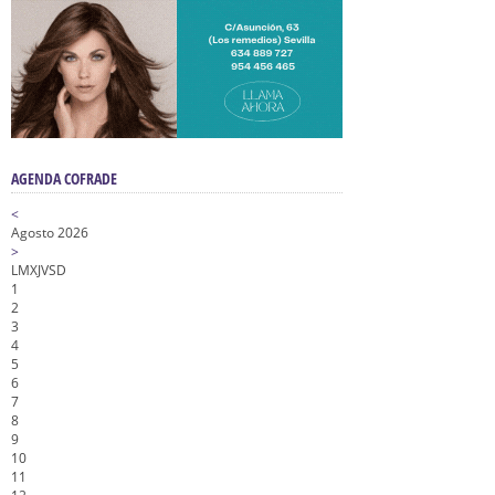
AGENDA COFRADE
<
Agosto 2026
>
L
M
X
J
V
S
D
1
2
3
4
5
6
7
8
9
10
11