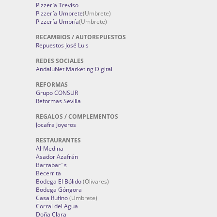
Pizzería Treviso
Pizzería Umbrete
(Umbrete)
Pizzería Umbría
(Umbrete)
RECAMBIOS / AUTOREPUESTOS
Repuestos José Luis
REDES SOCIALES
AndaluNet Marketing Digital
REFORMAS
Grupo CONSUR
Reformas Sevilla
REGALOS / COMPLEMENTOS
Jocafra Joyeros
RESTAURANTES
Al-Medina
Asador Azafrán
Barrabar´s
Becerrita
Bodega El Bólido
(Olivares)
Bodega Góngora
Casa Rufino
(Umbrete)
Corral del Agua
Doña Clara