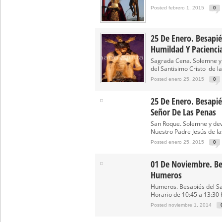
Posted febrero 1, 2015
0
25 De Enero. Besapié
Humildad Y Pacienci
Sagrada Cena. Solemne y
del Santisimo Cristo de la
Posted enero 25, 2015
0
25 De Enero. Besapiés
Señor De Las Penas
San Roque. Solemne y dev
Nuestro Padre Jesús de las
Posted enero 25, 2015
0
01 De Noviembre. Be
Humeros
Humeros. Besapiés del San
Horario de 10:45 a 13:30 h
Posted noviembre 1, 2014