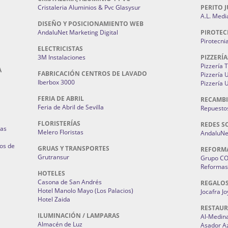
Cristaleria Aluminios & Pvc Glasysur
PERITO J
A.L. Medi
DISEÑO Y POSICIONAMIENTO WEB
AndaluNet Marketing Digital
PIROTEC
Pirotecni
ELECTRICISTAS
3M Instalaciones
PIZZERÍA
Pizzería 
A
FABRICACIÓN CENTROS DE LAVADO
Pizzería
Iberbox 3000
Pizzería 
FERIA DE ABRIL
RECAMBI
Feria de Abril de Sevilla
Repuestos
FLORISTERÍAS
REDES S
ias
Melero Floristas
AndaluNet
os de
GRUAS Y TRANSPORTES
REFORM
Grutransur
Grupo C
Reformas 
HOTELES
Casona de San Andrés
REGALO
Hotel Manolo Mayo (Los Palacios)
Jocafra J
Hotel Zaida
RESTAU
ILUMINACIÓN / LAMPARAS
Al-Medin
Almacén de Luz
Asador A