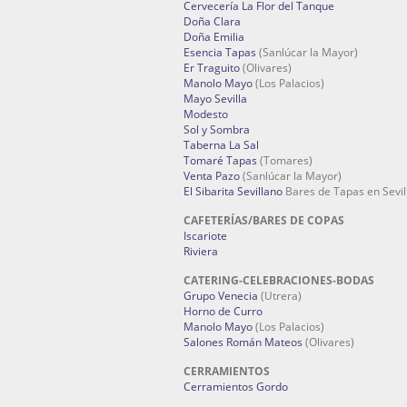
Cervecería La Flor del Tanque
Doña Clara
Doña Emilia
Esencia Tapas
(Sanlúcar la Mayor)
Er Traguito
(Olivares)
Manolo Mayo
(Los Palacios)
Mayo Sevilla
Modesto
Sol y Sombra
Taberna La Sal
Tomaré Tapas
(Tomares)
Venta Pazo
(Sanlúcar la Mayor)
El Sibarita Sevillano
Bares de Tapas en Sevil
CAFETERÍAS/BARES DE COPAS
Iscariote
Riviera
CATERING-CELEBRACIONES-BODAS
Grupo Venecia
(Utrera)
Horno de Curro
Manolo Mayo
(Los Palacios)
Salones Román Mateos
(Olivares)
CERRAMIENTOS
Cerramientos Gordo