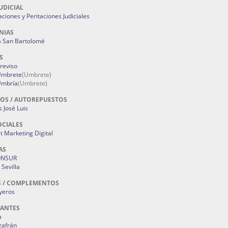
UDICIAL
aciones y Peritaciones Judiciales
NIAS
a San Bartolomé
S
Treviso
 Umbrete
(Umbrete)
Umbría
(Umbrete)
OS / AUTOREPUESTOS
 José Luis
OCIALES
 Marketing Digital
AS
ONSUR
Sevilla
S / COMPLEMENTOS
oyeros
RANTES
a
zafrán