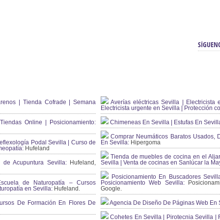
SÍGUEN
renos | Tienda Cofrade | Semana
Averías eléctricas Sevilla | Electricista 
Electricista urgente en Sevilla | Protección c
iendas Online | Posicionamiento:
Chimeneas En Sevilla | Estufas En Sevill
Comprar Neumáticos Baratos Usados, 
flexología Podal Sevilla | Curso de
En Sevilla:
Hipergoma
meopatía:
Hufeland
Tienda de muebles de cocina en el Aljar
 de Acupuntura Sevilla:
Hufeland,
Sevilla | Venta de cocinas en Sanlúcar la Ma
Posicionamiento En Buscadores Sevill
scuela de Naturopatía – Cursos
Posicionamiento Web Sevilla:
Posicionami
uropatía en Sevilla:
Hufeland.
Google.
ursos De Formación En Flores De
Agencia De Diseño De Páginas Web En S
Cohetes En Sevilla | Pirotecnia Sevilla | F