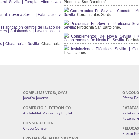
ral Sevilla | Terapias Alternativas
Pirotecnia San Bartolomé.
Cerramientos En Sevilla | Cercados Met
r alta joyería Sevilla | Fabricación y
Sevilla:
Cerramientos Gordo.
Pirotecnias En Sevilla | Pirotecnia Sevi
| Fabricación centros de lavado de
Sevilla:
Pirotecnia San Bartolomé.
ches | Autolavados | Lavamascotas:
Complementos De Novia Sevilla | Ma
Complementos De Novia En Sevilla:
Bordado
 | Chatarrerías Sevilla:
Chatarreria
Instalaciones Eléctricas Sevilla | 
Instalaciones.
COMPLEMENTOS/JOYAS
ONCOLO
Jocafra Joyeros
Efecto Pos
COMERCIO ELECTRONICO
PATATAS
AndaluNet Marketing Digital
Patatas F
Patatas F
CONSTRUCCIÓN
Grupo Consur
PELUCAS
Efecto Pos
CRISTALERÍA, ALUMINIO Y PVC