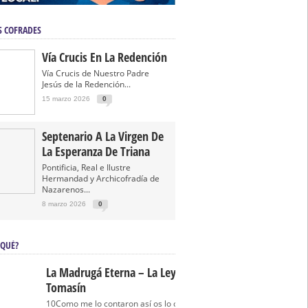
S COFRADES
Vía Crucis En La Redención
Vía Crucis de Nuestro Padre
Jesús de la Redención...
15 marzo 2026
0
Septenario A La Virgen De
La Esperanza De Triana
Pontificia, Real e Ilustre
Hermandad y Archicofradía de
Nazarenos...
8 marzo 2026
0
 QUÉ?
La Madrugá Eterna – La Leyenda De
Tomasín
10Como me lo contaron así os lo cuento… La