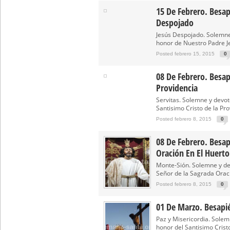
15 De Febrero. Besap
Función Principal de Instituto 
Despojado
Besapié y Besamano en la Qui
Jesús Despojado. Solemne
honor de Nuestro Padre J
Posted febrero 15, 2015
0
08 De Febrero. Besapi
Providencia
Servitas. Solemne y devo
Santisimo Cristo de la Pro
Posted febrero 8, 2015
0
08 De Febrero. Besap
Oración En El Huerto
Monte-Sión. Solemne y de
Señor de la Sagrada Oració
Posted febrero 8, 2015
0
01 De Marzo. Besapié
Paz y Misericordia. Sole
honor del Santisimo Cristo