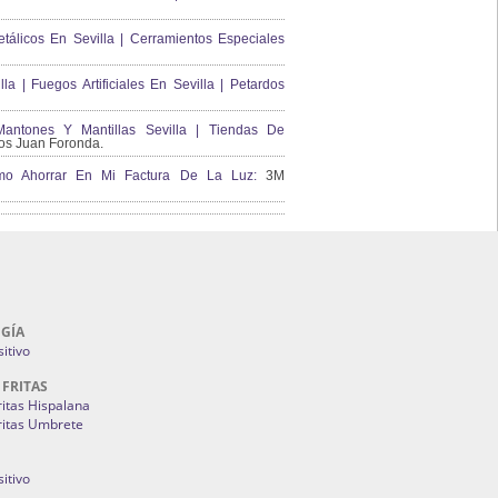
álicos En Sevilla | Cerramientos Especiales
lla | Fuegos Artificiales En Sevilla | Petardos
ntones Y Mantillas Sevilla | Tiendas De
s Juan Foronda.
Como Ahorrar En Mi Factura De La Luz:
3M
GÍA
itivo
 FRITAS
ritas Hispalana
ritas Umbrete
itivo