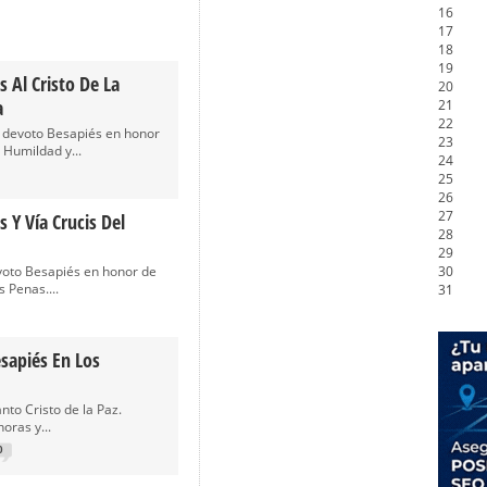
16
17
18
19
s Al Cristo De La
20
a
21
22
 devoto Besapiés en honor
23
 Humildad y...
24
25
26
27
 Y Vía Crucis Del
28
29
oto Besapiés en honor de
30
 Penas....
31
sapiés En Los
to Cristo de la Paz.
oras y...
0