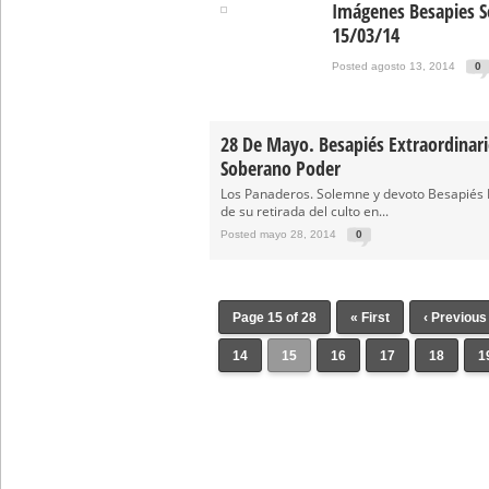
Imágenes Besapies S
15/03/14
Posted agosto 13, 2014
0
28 De Mayo. Besapiés Extraordinari
Soberano Poder
Los Panaderos. Solemne y devoto Besapiés 
de su retirada del culto en...
Posted mayo 28, 2014
0
Page 15 of 28
« First
‹ Previous
14
15
16
17
18
1