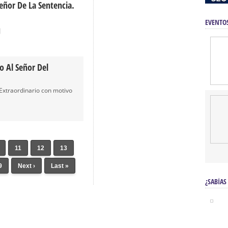
eñor De La Sentencia.
EVENTO
o Al Señor Del
Extraordinario con motivo
11
12
13
9
Next ›
Last »
¿SABÍAS