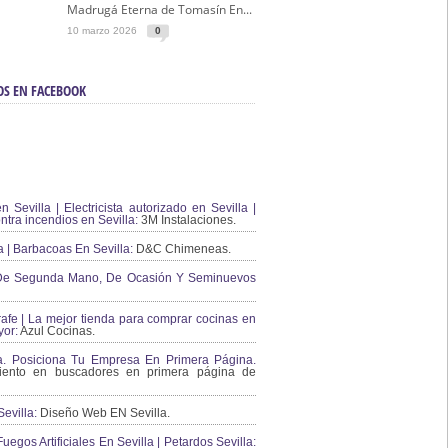
Madrugá Eterna de Tomasín En...
10 marzo 2026
0
OS EN FACEBOOK
en Sevilla | Electricista autorizado en Sevilla |
ontra incendios en Sevilla:
3M Instalaciones.
a | Barbacoas En Sevilla:
D&C Chimeneas.
De Segunda Mano, De Ocasión Y Seminuevos
afe | La mejor tienda para comprar cocinas en
yor:
Azul Cocinas.
a. Posiciona Tu Empresa En Primera Página.
ento en buscadores en primera página de
evilla:
Diseño Web EN Sevilla.
uegos Artificiales En Sevilla | Petardos Sevilla: