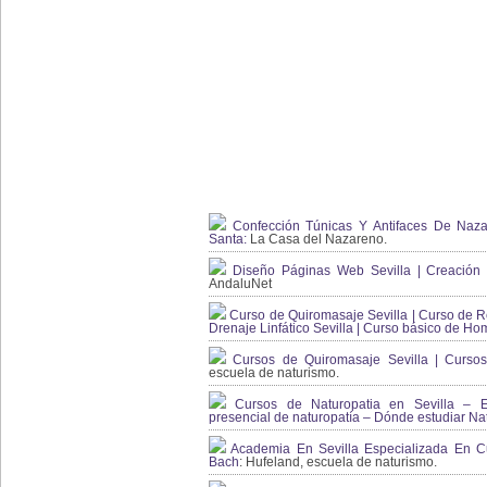
Confección Túnicas Y Antifaces De Naza
Santa:
La Casa del Nazareno.
Diseño Páginas Web Sevilla | Creación T
AndaluNet
Curso de Quiromasaje Sevilla | Curso de Re
Drenaje Linfático Sevilla | Curso básico de Ho
Cursos de Quiromasaje Sevilla | Cursos
escuela de naturismo.
Cursos de Naturopatia en Sevilla – E
presencial de naturopatía – Dónde estudiar Nat
Academia En Sevilla Especializada En C
Bach
: Hufeland, escuela de naturismo.