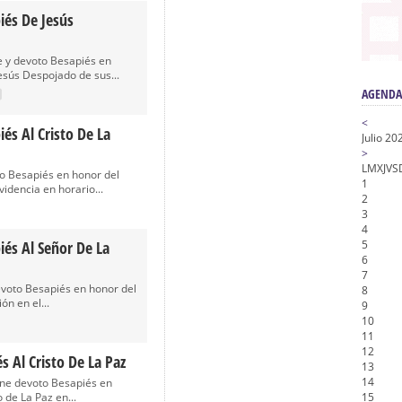
iés De Jesús
a la Virgen del Valle
nta Angustia
 y devoto Besapiés en
esús Despojado de sus...
AGENDA
<
és Al Cristo De La
Julio 20
>
L
M
X
J
V
S
to Besapiés en honor del
1
videncia en horario...
2
3
4
iés Al Señor De La
5
6
7
voto Besapiés en honor del
8
n en el...
9
10
11
12
s Al Cristo De La Paz
13
14
mne devoto Besapiés en
 de La Paz en...
15