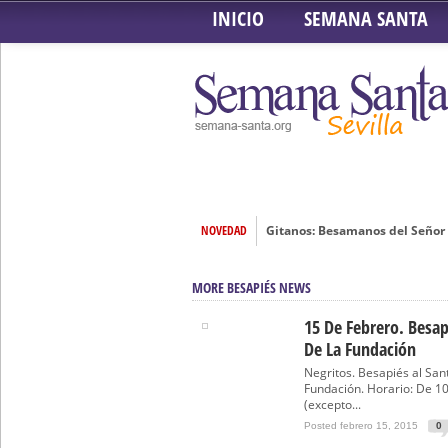
INICIO
SEMANA SANTA
NOVEDAD
Gitanos: Besamanos del Señor 
Besamanos del Señor de la Divi
MORE BESAPIÉS NEWS
Solemne y devoto Besapiés en 
Misa Solemne en honor a Nues
15 De Febrero. Besap
De La Fundación
Solemne Triduo a la Virgen de
Negritos. Besapiés al Sant
Función de la Anunciación del
Fundación. Horario: De 10
(excepto...
Besamanos al Señor del Gran P
Posted febrero 15, 2015
0
Solemne y devoto Besamanos e