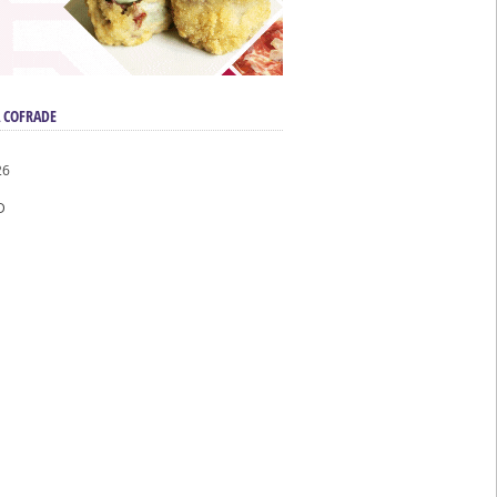
 COFRADE
26
D