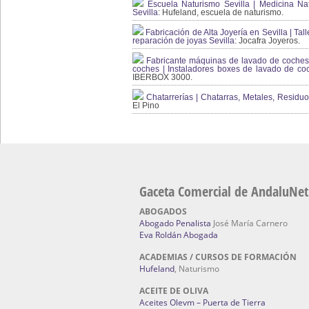
Escuela Naturismo Sevilla | Medicina Natu
Sevilla
: Hufeland, escuela de naturismo.
Fabricación de Alta Joyería en Sevilla | Talle
reparación de joyas Sevilla:
Jocafra Joyeros.
Fabricante máquinas de lavado de coches 
coches | Instaladores boxes de lavado de co
IBERBOX 3000.
Chatarrerías | Chatarras, Metales, Residuos
El Pino
Gaceta Comercial de AndaluNet
ABOGADOS
Abogado Penalista
José María Carnero
Eva Roldán Abogada
ACADEMIAS / CURSOS DE FORMACIÓN
Hufeland
, Naturismo
ACEITE DE OLIVA
Aceites Olevm – Puerta de Tierra