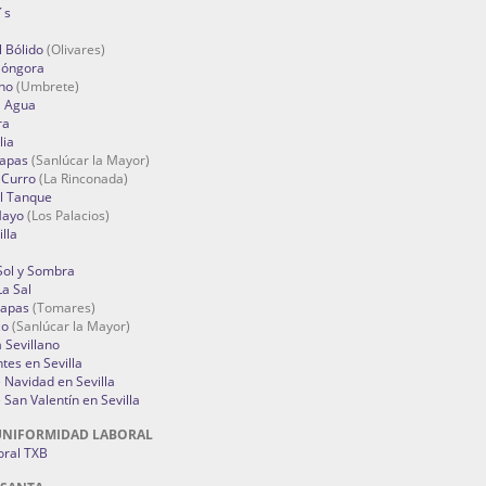
´s
 Bólido
(Olivares)
Góngora
no
(Umbrete)
l Agua
ra
lia
Tapas
(Sanlúcar la Mayor)
 Curro
(La Rinconada)
el Tanque
Mayo
(Los Palacios)
lla
Sol y Sombra
a Sal
apas
(Tomares)
zo
(Sanlúcar la Mayor)
a Sevillano
tes en Sevilla
Navidad en Sevilla
San Valentín en Sevilla
UNIFORMIDAD LABORAL
oral TXB