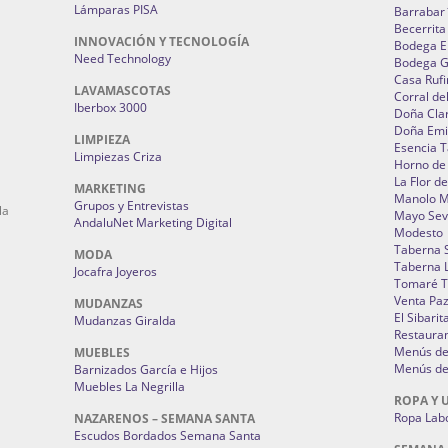
Lámparas PISA
Barrabar
Becerrita
INNOVACIÓN Y TECNOLOGÍA
Bodega El
Need Technology
Bodega 
Casa Rufi
LAVAMASCOTAS
Corral de
Iberbox 3000
Doña Cla
Doña Emi
LIMPIEZA
Esencia 
Limpiezas Criza
Horno de
La Flor d
MARKETING
Manolo 
Grupos y Entrevistas
la
Mayo Sevi
AndaluNet Marketing Digital
Modesto
Taberna 
MODA
Taberna L
Jocafra Joyeros
Tomaré T
Venta Pa
MUDANZAS
El Sibarit
Mudanzas Giralda
Restauran
Menús de 
MUEBLES
Menús de 
Barnizados García e Hijos
Muebles La Negrilla
ROPA Y 
Ropa Lab
NAZARENOS – SEMANA SANTA
Escudos Bordados Semana Santa