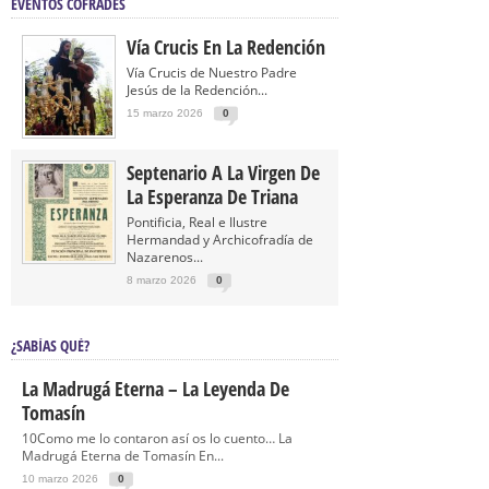
EVENTOS COFRADES
Vía Crucis En La Redención
Vía Crucis de Nuestro Padre
Jesús de la Redención...
15 marzo 2026
0
Septenario A La Virgen De
La Esperanza De Triana
Pontificia, Real e Ilustre
Hermandad y Archicofradía de
Nazarenos...
8 marzo 2026
0
¿SABÍAS QUÉ?
La Madrugá Eterna – La Leyenda De
Tomasín
10Como me lo contaron así os lo cuento… La
Madrugá Eterna de Tomasín En...
10 marzo 2026
0