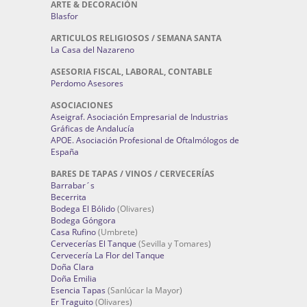
ARTE & DECORACIÓN
Blasfor
ARTICULOS RELIGIOSOS / SEMANA SANTA
La Casa del Nazareno
ASESORIA FISCAL, LABORAL, CONTABLE
Perdomo Asesores
ASOCIACIONES
Aseigraf. Asociación Empresarial de Industrias
Gráficas de Andalucía
APOE. Asociación Profesional de Oftalmólogos de
España
BARES DE TAPAS / VINOS / CERVECERÍAS
Barrabar´s
Becerrita
Bodega El Bólido
(Olivares)
Bodega Góngora
Casa Rufino
(Umbrete)
Cervecerías El Tanque
(Sevilla y Tomares)
Cervecería La Flor del Tanque
Doña Clara
Doña Emilia
Esencia Tapas
(Sanlúcar la Mayor)
Er Traguito
(Olivares)