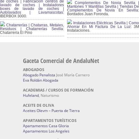
de coches | Fabricación centros de
Complementos De Novia Sevilla |
lavado de coches | Instaladores
Mantones Y Mantillas Sevilla | Tiendas De
boxes de lavado de coches |
Complementos De Novia En Sevilla:
Autolavados | Lavamascotas:
Bordados Juan Foronda.
IBERBOX 3000.
Instalaciones Eléctricas Sevilla | Como
Chatarrerías | Chatarras, Metales,
Ahorrar En Mi Factura De La Luz:
3
Residuos | Chatarrerías Sevilla:
Instalaciones.
Chatarreria El Pino
Gaceta Comercial de AndaluNet
ABOGADOS
Abogado Penalista
José María Carnero
Eva Roldán Abogada
ACADEMIAS / CURSOS DE FORMACIÓN
Hufeland
, Naturismo
ACEITE DE OLIVA
Aceites Olevm – Puerta de Tierra
APARTAMENTOS TURÍSTICOS
Apartamentos Casa Gloria
Apartamentos Los Angeles