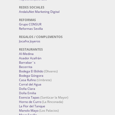
REDES SOCIALES
AndaluNet Marketing Digital
REFORMAS
Grupo CONSUR
Reformas Sevilla
REGALOS / COMPLEMENTOS
Jocafra Joyeros
RESTAURANTES
Al-Medina
Asador Azafrán
Barrabar´s
Becerrita
Bodega El Bólido
(Olivares)
Bodega Góngora
Casa Rufino
(Umbrete)
Corral del Agua
Doña Clara
Doña Emilia
Esencia Tapas
(Sanlúcar la Mayor)
Horno de Curro
(La Rinconada)
La Flor del Tanque
Manolo Mayo
(Los Palacios)
Mayo Sevilla