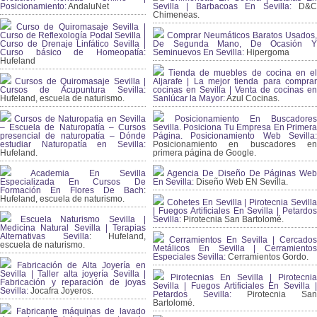
Posicionamiento:
AndaluNet
Sevilla | Barbacoas En Sevilla:
D&
Chimeneas.
Curso de Quiromasaje Sevilla |
Curso de Reflexología Podal Sevilla |
Comprar Neumáticos Baratos Usados,
Curso de Drenaje Linfático Sevilla |
De Segunda Mano, De Ocasión Y
Curso básico de Homeopatía:
Seminuevos En Sevilla:
Hipergoma
Hufeland
Tienda de muebles de cocina en el
Cursos de Quiromasaje Sevilla |
Aljarafe | La mejor tienda para comprar
Cursos de Acupuntura Sevilla:
cocinas en Sevilla | Venta de cocinas en
Hufeland, escuela de naturismo.
Sanlúcar la Mayor:
Azul Cocinas.
Cursos de Naturopatia en Sevilla
Posicionamiento En Buscadores
– Escuela de Naturopatía – Cursos
Sevilla. Posiciona Tu Empresa En Primera
presencial de naturopatía – Dónde
Página. Posicionamiento Web Sevilla:
estudiar Naturopatía en Sevilla:
Posicionamiento en buscadores en
Hufeland.
primera página de Google.
Academia En Sevilla
Agencia De Diseño De Páginas Web
Especializada En Cursos De
En Sevilla:
Diseño Web EN Sevilla.
Formación En Flores De Bach
:
Hufeland, escuela de naturismo.
Cohetes En Sevilla | Pirotecnia Sevilla
| Fuegos Artificiales En Sevilla | Petardos
Escuela Naturismo Sevilla |
Sevilla:
Pirotecnia San Bartolomé.
Medicina Natural Sevilla | Terapias
Alternativas Sevilla
: Hufeland,
Cerramientos En Sevilla | Cercados
escuela de naturismo.
Metálicos En Sevilla | Cerramientos
Especiales Sevilla:
Cerramientos Gordo.
Fabricación de Alta Joyería en
Sevilla | Taller alta joyería Sevilla |
Pirotecnias En Sevilla | Pirotecnia
Fabricación y reparación de joyas
Sevilla | Fuegos Artificiales En Sevilla |
Sevilla:
Jocafra Joyeros.
Petardos Sevilla:
Pirotecnia San
Bartolomé.
Fabricante máquinas de lavado