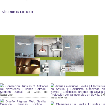
SÍGUENOS EN FACEBOOK
Confección Túnicas Y Antifaces
Averías eléctricas Sevilla | Electricista
De Nazarenos | Tienda Cofrade |
en Sevilla | Electricista autorizado en
Semana Santa:
La Casa del
Sevilla | Electricista urgente en Sevilla |
Nazareno.
Protección contra incendios en Sevilla:
3
Instalaciones.
Diseño Páginas Web Sevilla |
Creación Tiendas Online |
Chimeneas En Sevilla | Estufas En