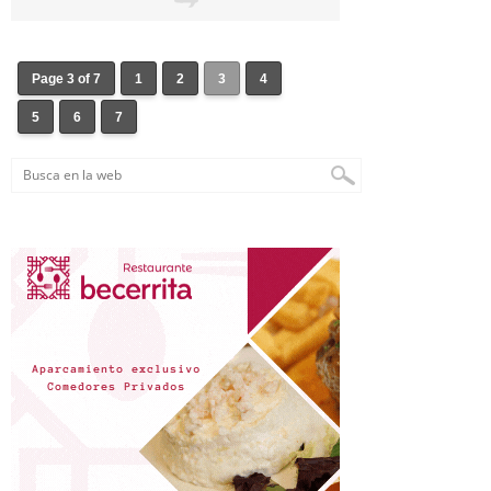
Page 3 of 7
1
2
3
4
5
6
7