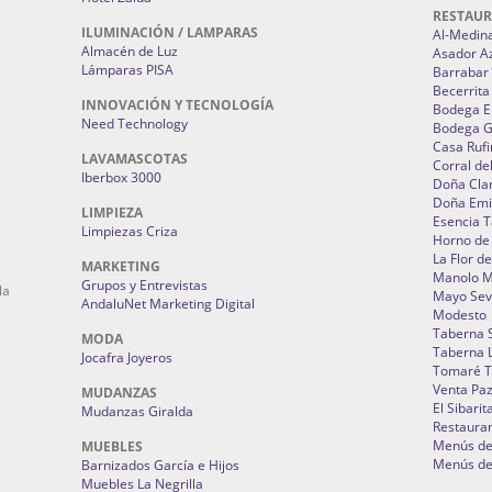
RESTAU
ILUMINACIÓN / LAMPARAS
Al-Medin
Almacén de Luz
Asador A
Lámparas PISA
Barrabar
Becerrita
INNOVACIÓN Y TECNOLOGÍA
Bodega El
Need Technology
Bodega 
Casa Rufi
LAVAMASCOTAS
Corral de
Iberbox 3000
Doña Cla
Doña Emi
LIMPIEZA
Esencia 
Limpiezas Criza
Horno de
La Flor d
MARKETING
Manolo 
Grupos y Entrevistas
la
Mayo Sevi
AndaluNet Marketing Digital
Modesto
Taberna 
MODA
Taberna L
Jocafra Joyeros
Tomaré T
Venta Pa
MUDANZAS
El Sibarit
Mudanzas Giralda
Restauran
Menús de 
MUEBLES
Menús de 
Barnizados García e Hijos
Muebles La Negrilla