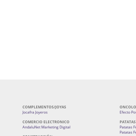
ursos De Formación En Flores De
Agencia De Diseño De Páginas Web En S
Cohetes En Sevilla | Pirotecnia Sevilla | F
ral Sevilla | Terapias Alternativas
Pirotecnia San Bartolomé.
Cerramientos En Sevilla | Cercados Met
r alta joyería Sevilla | Fabricación y
Sevilla:
Cerramientos Gordo.
Pirotecnias En Sevilla | Pirotecnia Sevi
| Fabricación centros de lavado de
Sevilla:
Pirotecnia San Bartolomé.
ches | Autolavados | Lavamascotas:
Complementos De Novia Sevilla | Ma
Complementos De Novia En Sevilla:
Bordado
 | Chatarrerías Sevilla:
Chatarreria
Instalaciones Eléctricas Sevilla | 
Instalaciones.
COMPLEMENTOS/JOYAS
ONCOLO
Jocafra Joyeros
Efecto Pos
COMERCIO ELECTRONICO
PATATAS
AndaluNet Marketing Digital
Patatas F
Patatas F