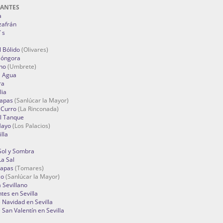
RANTES
a
zafrán
´s
 Bólido
(Olivares)
Góngora
no
(Umbrete)
l Agua
ra
lia
Tapas
(Sanlúcar la Mayor)
 Curro
(La Rinconada)
el Tanque
Mayo
(Los Palacios)
lla
Sol y Sombra
a Sal
apas
(Tomares)
zo
(Sanlúcar la Mayor)
a Sevillano
tes en Sevilla
Navidad en Sevilla
San Valentín en Sevilla