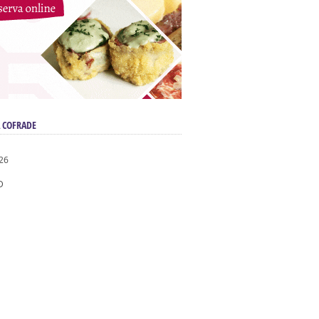
 COFRADE
026
D