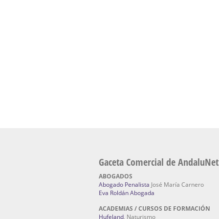
Academia En Sevilla Especializada En C
Bach
: Hufeland, escuela de naturismo.
Escuela Naturismo Sevilla | Medicina Natu
Sevilla
: Hufeland, escuela de naturismo.
Fabricación de Alta Joyería en Sevilla | Talle
reparación de joyas Sevilla:
Jocafra Joyeros.
Fabricante máquinas de lavado de coches 
coches | Instaladores boxes de lavado de co
IBERBOX 3000.
Chatarrerías | Chatarras, Metales, Residuos
El Pino
Gaceta Comercial de AndaluNet
ABOGADOS
Abogado Penalista
José María Carnero
Eva Roldán Abogada
ACADEMIAS / CURSOS DE FORMACIÓN
Hufeland
, Naturismo