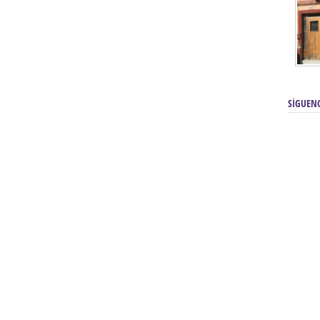
SÍGUEN
renos | Tienda Cofrade | Semana
Averías eléctricas Sevilla | Electricista 
Electricista urgente en Sevilla | Protección c
iendas Online | Posicionamiento:
Chimeneas En Sevilla | Estufas En Sevill
Comprar Neumáticos Baratos Usados, 
flexología Podal Sevilla | Curso de
En Sevilla:
Hipergoma
meopatía:
Hufeland
Tienda de muebles de cocina en el Aljar
 de Acupuntura Sevilla:
Hufeland,
Sevilla | Venta de cocinas en Sanlúcar la Ma
Posicionamiento En Buscadores Sevill
scuela de Naturopatía – Cursos
Posicionamiento Web Sevilla:
Posicionami
uropatía en Sevilla:
Hufeland.
Google.