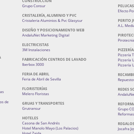
CONSTRUCCIÓN
Grupo Consur
PELUCAS
Efecto Pos
CRISTALERÍA, ALUMINIO Y PVC
Cristaleria Aluminios & Pvc Glasysur
PERITO J
A.L. Medi
DISEÑO Y POSICIONAMIENTO WEB
AndaluNet Marketing Digital
PIROTEC
Pirotecni
ELECTRICISTAS
3M Instalaciones
PIZZERÍA
Pizzería 
A
FABRICACIÓN CENTROS DE LAVADO
Pizzería
Iberbox 3000
Pizzería 
FERIA DE ABRIL
RECAMBI
Feria de Abril de Sevilla
Repuestos
FLORISTERÍAS
REDES S
ias
Melero Floristas
AndaluNet
os de
GRUAS Y TRANSPORTES
REFORM
Grutransur
Grupo C
Reformas 
HOTELES
Casona de San Andrés
REGALO
Hotel Manolo Mayo (Los Palacios)
Jocafra J
Hotel Zaida