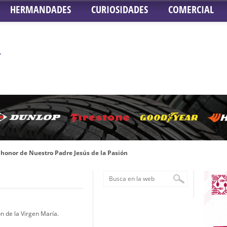
HERMANDADES
CURIOSIDADES
COMERCIAL
honor de Nuestro Padre Jesús de la Pasión
tra Señora de Gracia y Esperanza – San Roque
 la Concepción – Hermandad del Silencio
 Señor ante el paso de Nuestra Señora de la Encarnación Coronada – Herma
 de la Virgen María.
oder de Sevilla