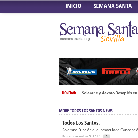
INICIO
SEMANA SANTA
NOVEDAD
Solemne y devoto Besapiés en 
Misa Solemne en honor a Nues
MORE TODOS LOS SANTOS NEWS
Solemne Triduo a la Virgen de
Función de la Anunciación del
Todos Los Santos.
Solemne Función a la Inmaculada Concepción
Besamanos al Señor del Gran P
Posted noviembre 5, 2012
0