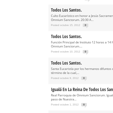
Solemne y devoto Besamanos e
Función Principal de Instituto 
Todos Los Santos.
Culto Eucarístico en honor a Jesús Sacrame
Besapié y Besamano en la Qui
Omnium Sanctorum. 20:30 A...
Gitanos: Besamanos del Señor 
Posted octubre 15, 2012
0
Besamanos del Señor de la Divi
Todos Los Santos.
Función Principal de Instituto 12 horas a 14
Omnium Sanctorum....
Posted octubre 10, 2012
0
Todos Los Santos.
Santa Eucaristía por los hermanos difuntos
término de la cual,...
Posted octubre 9, 2012
0
Igualá En La Reina De Todos Los San
Real Parroquia de Omnium Sanctorum. Igual
paso de Nuestra...
Posted octubre 1, 2012
0