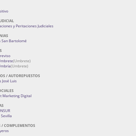
itivo
UDICIAL
aciones y Peritaciones Judiciales
NIAS
a San Bartolomé
S
Treviso
 Umbrete
(Umbrete)
Umbría
(Umbrete)
OS / AUTOREPUESTOS
 José Luis
OCIALES
 Marketing Digital
AS
ONSUR
Sevilla
S / COMPLEMENTOS
oyeros