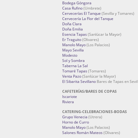
Bodega Góngora
Casa Rufino
(Umbrete)
Cervecerías El Tanque
(Sevilla y Tomares)
Cervecería La Flor del Tanque
Doña Clara
Doña Emilia
Esencia Tapas
(Sanlúcar la Mayor)
Er Traguito
(Olivares)
Manolo Mayo
(Los Palacios)
Mayo Sevilla
Modesto
Sol y Sombra
Taberna La Sal
Tomaré Tapas
(Tomares)
Venta Pazo
(Sanlúcar la Mayor)
El Sibarita Sevillano
Bares de Tapas en Sevil
CAFETERÍAS/BARES DE COPAS
Iscariote
Riviera
CATERING-CELEBRACIONES-BODAS
Grupo Venecia
(Utrera)
Horno de Curro
Manolo Mayo
(Los Palacios)
Salones Román Mateos
(Olivares)