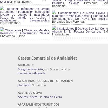
Sevilla | Fuegos Artificiales En Sevilla |
Sevilla:
Jocafra Joyeros.
Petardos Sevilla:
Pirotecnia San
Bartolomé.
Fabricante máquinas de lavado
de coches | Fabricación centros de
Complementos De Novia Sevilla |
lavado de coches | Instaladores
Mantones Y Mantillas Sevilla | Tiendas De
boxes de lavado de coches |
Complementos De Novia En Sevilla:
Autolavados | Lavamascotas:
Bordados Juan Foronda.
IBERBOX 3000.
Instalaciones Eléctricas Sevilla | Como
Chatarrerías | Chatarras, Metales,
Ahorrar En Mi Factura De La Luz:
3
Residuos | Chatarrerías Sevilla:
Instalaciones.
Chatarreria El Pino
Gaceta Comercial de AndaluNet
ABOGADOS
Abogado Penalista
José María Carnero
Eva Roldán Abogada
ACADEMIAS / CURSOS DE FORMACIÓN
Hufeland
, Naturismo
ACEITE DE OLIVA
Aceites Olevm – Puerta de Tierra
APARTAMENTOS TURÍSTICOS