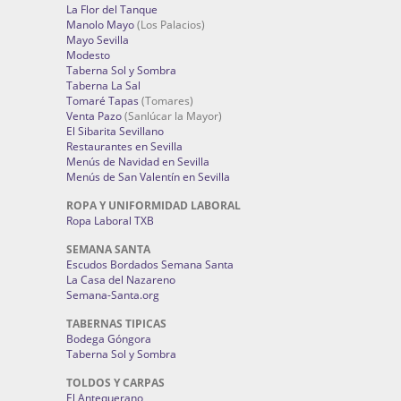
La Flor del Tanque
Manolo Mayo
(Los Palacios)
Mayo Sevilla
Modesto
Taberna Sol y Sombra
Taberna La Sal
Tomaré Tapas
(Tomares)
Venta Pazo
(Sanlúcar la Mayor)
El Sibarita Sevillano
Restaurantes en Sevilla
Menús de Navidad en Sevilla
Menús de San Valentín en Sevilla
ROPA Y UNIFORMIDAD LABORAL
Ropa Laboral TXB
SEMANA SANTA
Escudos Bordados Semana Santa
La Casa del Nazareno
Semana-Santa.org
TABERNAS TIPICAS
Bodega Góngora
Taberna Sol y Sombra
TOLDOS Y CARPAS
El Antequerano