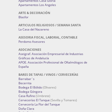
Apartamentos Casa Gloria
Apartamentos Los Angeles
ARTE & DECORACIÓN
Blasfor
ARTICULOS RELIGIOSOS / SEMANA SANTA
La Casa del Nazareno
ASESORIA FISCAL, LABORAL, CONTABLE
Perdomo Asesores
ASOCIACIONES
Aseigraf. Asociación Empresarial de Industrias
Gráficas de Andalucía
APOE. Asociación Profesional de Oftalmólogos de
España
BARES DE TAPAS / VINOS / CERVECERÍAS
Barrabar´s
Becerrita
Bodega El Bólido
(Olivares)
Bodega Góngora
Casa Rufino
(Umbrete)
Cervecerías El Tanque
(Sevilla y Tomares)
Cervecería La Flor del Tanque
Doña Clara