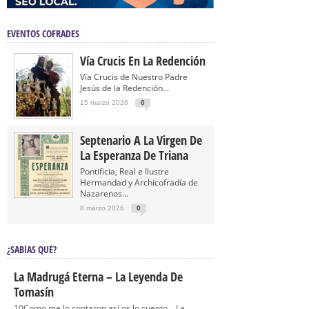
EVENTOS COFRADES
Vía Crucis En La Redención
Vía Crucis de Nuestro Padre
Jesús de la Redención...
15 marzo 2026
0
Septenario A La Virgen De
La Esperanza De Triana
Pontificia, Real e Ilustre
Hermandad y Archicofradía de
Nazarenos...
8 marzo 2026
0
¿SABÍAS QUÉ?
La Madrugá Eterna – La Leyenda De
Tomasín
10Como me lo contaron así os lo cuento… La