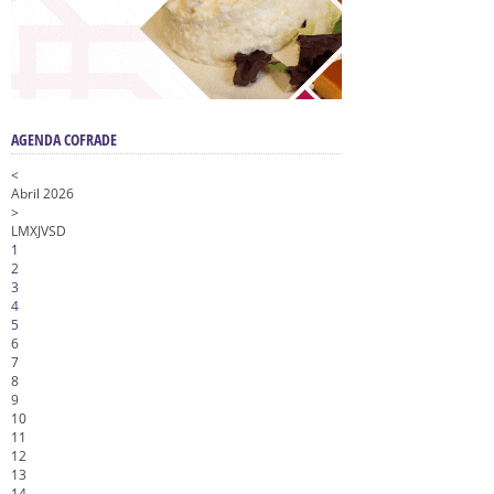
AGENDA COFRADE
<
Abril 2026
>
L
M
X
J
V
S
D
1
2
3
4
5
6
7
8
9
10
11
12
13
14