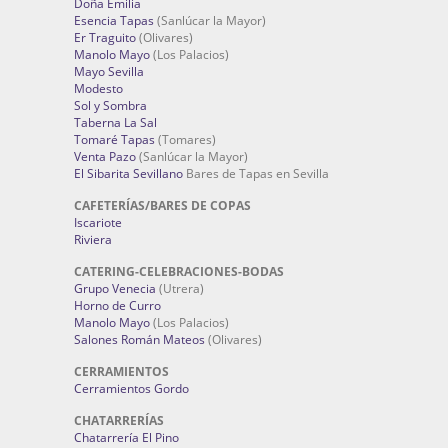
Doña Emilia
Esencia Tapas
(Sanlúcar la Mayor)
Er Traguito
(Olivares)
Manolo Mayo
(Los Palacios)
Mayo Sevilla
Modesto
Sol y Sombra
Taberna La Sal
Tomaré Tapas
(Tomares)
Venta Pazo
(Sanlúcar la Mayor)
El Sibarita Sevillano
Bares de Tapas en Sevilla
CAFETERÍAS/BARES DE COPAS
Iscariote
Riviera
CATERING-CELEBRACIONES-BODAS
Grupo Venecia
(Utrera)
Horno de Curro
Manolo Mayo
(Los Palacios)
Salones Román Mateos
(Olivares)
CERRAMIENTOS
Cerramientos Gordo
CHATARRERÍAS
Chatarrería El Pino