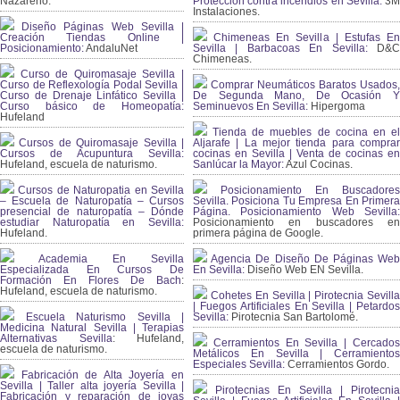
Nazareno.
Protección contra incendios en Sevilla:
3
Instalaciones.
Diseño Páginas Web Sevilla |
Creación Tiendas Online |
Chimeneas En Sevilla | Estufas En
Posicionamiento:
AndaluNet
Sevilla | Barbacoas En Sevilla:
D&
Chimeneas.
Curso de Quiromasaje Sevilla |
Curso de Reflexología Podal Sevilla |
Comprar Neumáticos Baratos Usados,
Curso de Drenaje Linfático Sevilla |
De Segunda Mano, De Ocasión Y
Curso básico de Homeopatía:
Seminuevos En Sevilla:
Hipergoma
Hufeland
Tienda de muebles de cocina en el
Cursos de Quiromasaje Sevilla |
Aljarafe | La mejor tienda para comprar
Cursos de Acupuntura Sevilla:
cocinas en Sevilla | Venta de cocinas en
Hufeland, escuela de naturismo.
Sanlúcar la Mayor:
Azul Cocinas.
Cursos de Naturopatia en Sevilla
Posicionamiento En Buscadores
– Escuela de Naturopatía – Cursos
Sevilla. Posiciona Tu Empresa En Primera
presencial de naturopatía – Dónde
Página. Posicionamiento Web Sevilla:
estudiar Naturopatía en Sevilla:
Posicionamiento en buscadores en
Hufeland.
primera página de Google.
Academia En Sevilla
Agencia De Diseño De Páginas Web
Especializada En Cursos De
En Sevilla:
Diseño Web EN Sevilla.
Formación En Flores De Bach
:
Hufeland, escuela de naturismo.
Cohetes En Sevilla | Pirotecnia Sevilla
| Fuegos Artificiales En Sevilla | Petardos
Escuela Naturismo Sevilla |
Sevilla:
Pirotecnia San Bartolomé.
Medicina Natural Sevilla | Terapias
Alternativas Sevilla
: Hufeland,
Cerramientos En Sevilla | Cercados
escuela de naturismo.
Metálicos En Sevilla | Cerramientos
Especiales Sevilla:
Cerramientos Gordo.
Fabricación de Alta Joyería en
Sevilla | Taller alta joyería Sevilla |
Pirotecnias En Sevilla | Pirotecnia
Fabricación y reparación de joyas