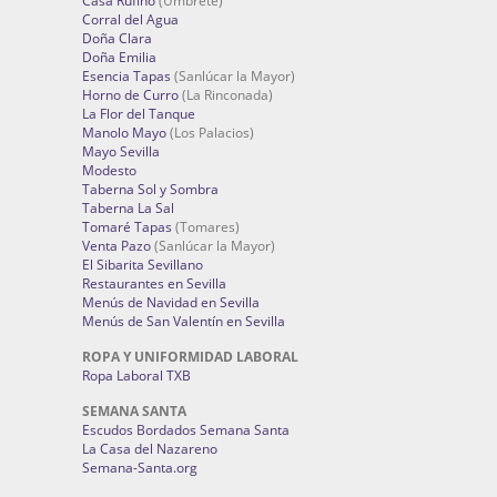
Casa Rufino
(Umbrete)
Corral del Agua
Doña Clara
Doña Emilia
Esencia Tapas
(Sanlúcar la Mayor)
Horno de Curro
(La Rinconada)
La Flor del Tanque
Manolo Mayo
(Los Palacios)
Mayo Sevilla
Modesto
Taberna Sol y Sombra
Taberna La Sal
Tomaré Tapas
(Tomares)
Venta Pazo
(Sanlúcar la Mayor)
El Sibarita Sevillano
Restaurantes en Sevilla
Menús de Navidad en Sevilla
Menús de San Valentín en Sevilla
ROPA Y UNIFORMIDAD LABORAL
Ropa Laboral TXB
SEMANA SANTA
Escudos Bordados Semana Santa
La Casa del Nazareno
Semana-Santa.org