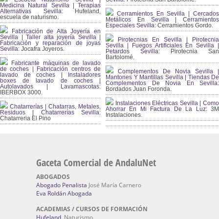
Medicina Natural Sevilla | Terapias
Alternativas Sevilla
: Hufeland,
Cerramientos En Sevilla | Cercados
escuela de naturismo.
Metálicos En Sevilla | Cerramientos
Especiales Sevilla:
Cerramientos Gordo.
Fabricación de Alta Joyería en
Sevilla | Taller alta joyería Sevilla |
Pirotecnias En Sevilla | Pirotecnia
Fabricación y reparación de joyas
Sevilla | Fuegos Artificiales En Sevilla |
Sevilla:
Jocafra Joyeros.
Petardos Sevilla:
Pirotecnia San
Bartolomé.
Fabricante máquinas de lavado
de coches | Fabricación centros de
Complementos De Novia Sevilla |
lavado de coches | Instaladores
Mantones Y Mantillas Sevilla | Tiendas De
boxes de lavado de coches |
Complementos De Novia En Sevilla:
Autolavados | Lavamascotas:
Bordados Juan Foronda.
IBERBOX 3000.
Instalaciones Eléctricas Sevilla | Como
Chatarrerías | Chatarras, Metales,
Ahorrar En Mi Factura De La Luz:
3
Residuos | Chatarrerías Sevilla:
Instalaciones.
Chatarreria El Pino
Gaceta Comercial de AndaluNet
ABOGADOS
Abogado Penalista
José María Carnero
Eva Roldán Abogada
ACADEMIAS / CURSOS DE FORMACIÓN
Hufeland
, Naturismo