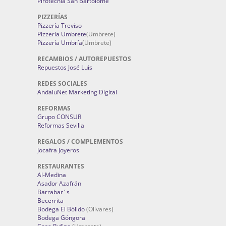
Pirotecnia San Bartolomé
PIZZERÍAS
Pizzería Treviso
Pizzería Umbrete
(Umbrete)
Pizzería Umbría
(Umbrete)
RECAMBIOS / AUTOREPUESTOS
Repuestos José Luis
REDES SOCIALES
AndaluNet Marketing Digital
REFORMAS
Grupo CONSUR
Reformas Sevilla
REGALOS / COMPLEMENTOS
Jocafra Joyeros
RESTAURANTES
Al-Medina
Asador Azafrán
Barrabar´s
Becerrita
Bodega El Bólido
(Olivares)
Bodega Góngora