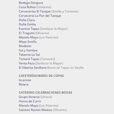
Bodega Góngora
Casa Rufino
(Umbrete)
Cervecerías El Tanque
(Sevilla y Tomares)
Cervecería La Flor del Tanque
Doña Clara
Doña Emilia
Esencia Tapas
(Sanlúcar la Mayor)
Er Traguito
(Olivares)
Manolo Mayo
(Los Palacios)
Mayo Sevilla
Modesto
Sol y Sombra
Taberna La Sal
Tomaré Tapas
(Tomares)
Venta Pazo
(Sanlúcar la Mayor)
El Sibarita Sevillano
Bares de Tapas en Sevilla
CAFETERÍAS/BARES DE COPAS
Iscariote
Riviera
CATERING-CELEBRACIONES-BODAS
Grupo Venecia
(Utrera)
Horno de Curro
Manolo Mayo
(Los Palacios)
Salones Román Mateos
(Olivares)