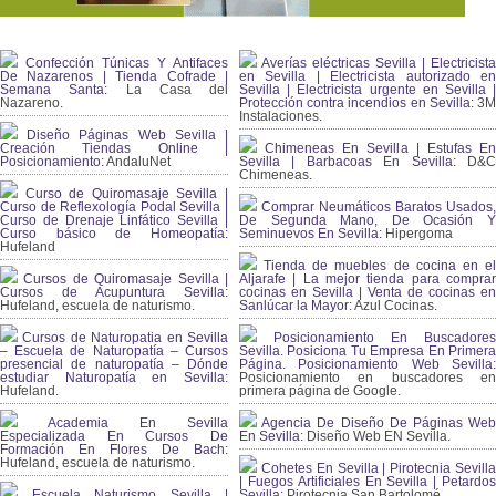
Confección Túnicas Y Antifaces
Averías eléctricas Sevilla | Electricista
De Nazarenos | Tienda Cofrade |
en Sevilla | Electricista autorizado en
Semana Santa:
La Casa del
Sevilla | Electricista urgente en Sevilla |
Nazareno.
Protección contra incendios en Sevilla:
3
Instalaciones.
Diseño Páginas Web Sevilla |
Creación Tiendas Online |
Chimeneas En Sevilla | Estufas En
Posicionamiento:
AndaluNet
Sevilla | Barbacoas En Sevilla:
D&
Chimeneas.
Curso de Quiromasaje Sevilla |
Curso de Reflexología Podal Sevilla |
Comprar Neumáticos Baratos Usados,
Curso de Drenaje Linfático Sevilla |
De Segunda Mano, De Ocasión Y
Curso básico de Homeopatía:
Seminuevos En Sevilla:
Hipergoma
Hufeland
Tienda de muebles de cocina en el
Cursos de Quiromasaje Sevilla |
Aljarafe | La mejor tienda para comprar
Cursos de Acupuntura Sevilla:
cocinas en Sevilla | Venta de cocinas en
Hufeland, escuela de naturismo.
Sanlúcar la Mayor:
Azul Cocinas.
Cursos de Naturopatia en Sevilla
Posicionamiento En Buscadores
– Escuela de Naturopatía – Cursos
Sevilla. Posiciona Tu Empresa En Primera
presencial de naturopatía – Dónde
Página. Posicionamiento Web Sevilla:
estudiar Naturopatía en Sevilla:
Posicionamiento en buscadores en
Hufeland.
primera página de Google.
Academia En Sevilla
Agencia De Diseño De Páginas Web
Especializada En Cursos De
En Sevilla:
Diseño Web EN Sevilla.
Formación En Flores De Bach
:
Hufeland, escuela de naturismo.
Cohetes En Sevilla | Pirotecnia Sevilla
| Fuegos Artificiales En Sevilla | Petardos
Escuela Naturismo Sevilla |
Sevilla:
Pirotecnia San Bartolomé.