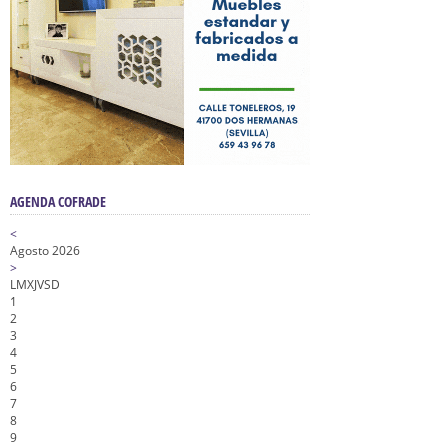
AGENDA COFRADE
<
Agosto 2026
>
L
M
X
J
V
S
D
1
2
3
4
5
6
7
8
9