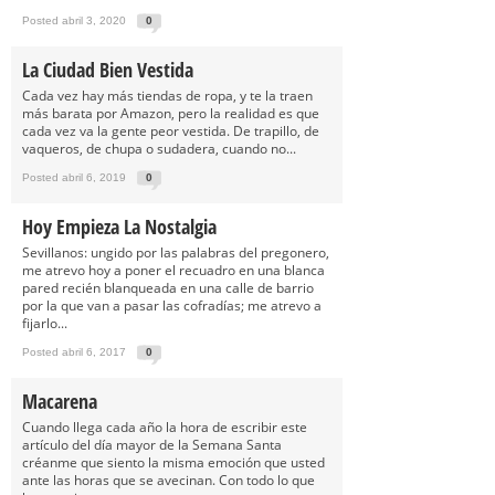
Posted abril 3, 2020
0
La Ciudad Bien Vestida
Cada vez hay más tiendas de ropa, y te la traen
más barata por Amazon, pero la realidad es que
cada vez va la gente peor vestida. De trapillo, de
vaqueros, de chupa o sudadera, cuando no...
Posted abril 6, 2019
0
Hoy Empieza La Nostalgia
Sevillanos: ungido por las palabras del pregonero,
me atrevo hoy a poner el recuadro en una blanca
pared recién blanqueada en una calle de barrio
por la que van a pasar las cofradías; me atrevo a
fijarlo...
Posted abril 6, 2017
0
Macarena
Cuando llega cada año la hora de escribir este
artículo del día mayor de la Semana Santa
créanme que siento la misma emoción que usted
ante las horas que se avecinan. Con todo lo que