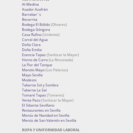
Al-Medina
Asador Azafrán
Barrabar´s
Becerrita
Bodega El Bólido
(Olivares)
Bodega Góngora
Casa Rufino
(Umbrete)
Corral del Agua
Doña Clara
Doña Emilia
Esencia Tapas
(Sanlúcar la Mayor)
Horno de Curro
(La Rinconada)
La Flor del Tanque
Manolo Mayo
(Los Palacios)
Mayo Sevilla
Modesto
Taberna Sol y Sombra
Taberna La Sal
Tomaré Tapas
(Tomares)
Venta Pazo
(Sanlúcar la Mayor)
El Sibarita Sevillano
Restaurantes en Sevilla
Menús de Navidad en Sevilla
Menús de San Valentín en Sevilla
ROPA Y UNIFORMIDAD LABORAL