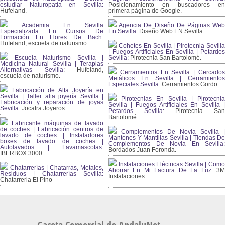
estudiar Naturopatía en Sevilla:
Posicionamiento en buscadores en
Hufeland.
primera página de Google.
Academia En Sevilla
Agencia De Diseño De Páginas Web
Especializada En Cursos De
En Sevilla:
Diseño Web EN Sevilla.
Formación En Flores De Bach
:
Hufeland, escuela de naturismo.
Cohetes En Sevilla | Pirotecnia Sevilla
| Fuegos Artificiales En Sevilla | Petardos
Escuela Naturismo Sevilla |
Sevilla:
Pirotecnia San Bartolomé.
Medicina Natural Sevilla | Terapias
Alternativas Sevilla
: Hufeland,
Cerramientos En Sevilla | Cercados
escuela de naturismo.
Metálicos En Sevilla | Cerramientos
Especiales Sevilla:
Cerramientos Gordo.
Fabricación de Alta Joyería en
Sevilla | Taller alta joyería Sevilla |
Pirotecnias En Sevilla | Pirotecnia
Fabricación y reparación de joyas
Sevilla | Fuegos Artificiales En Sevilla |
Sevilla:
Jocafra Joyeros.
Petardos Sevilla:
Pirotecnia San
Bartolomé.
Fabricante máquinas de lavado
de coches | Fabricación centros de
Complementos De Novia Sevilla |
lavado de coches | Instaladores
Mantones Y Mantillas Sevilla | Tiendas De
boxes de lavado de coches |
Complementos De Novia En Sevilla:
Autolavados | Lavamascotas:
Bordados Juan Foronda.
IBERBOX 3000.
Instalaciones Eléctricas Sevilla | Como
Chatarrerías | Chatarras, Metales,
Ahorrar En Mi Factura De La Luz:
3
Residuos | Chatarrerías Sevilla:
Instalaciones.
Chatarreria El Pino