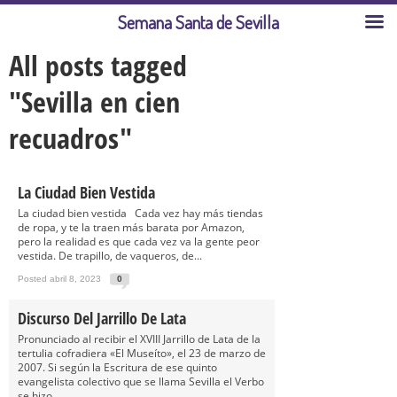
Semana Santa de Sevilla
All posts tagged
"Sevilla en cien
recuadros"
La Ciudad Bien Vestida
La ciudad bien vestida Cada vez hay más tiendas
de ropa, y te la traen más barata por Amazon,
pero la realidad es que cada vez va la gente peor
vestida. De trapillo, de vaqueros, de...
Posted abril 8, 2023
0
Discurso Del Jarrillo De Lata
Pronunciado al recibir el XVIII Jarrillo de Lata de la
tertulia cofradiera «El Museíto», el 23 de marzo de
2007. Si según la Escritura de ese quinto
evangelista colectivo que se llama Sevilla el Verbo
se hizo...