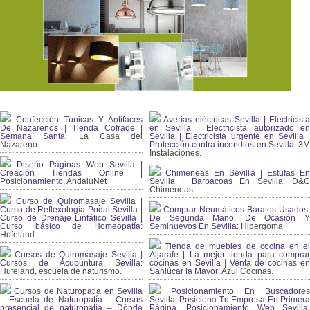
Confección Túnicas Y Antifaces
Averías eléctricas Sevilla | Electricista
De Nazarenos | Tienda Cofrade |
en Sevilla | Electricista autorizado en
Semana Santa:
La Casa del
Sevilla | Electricista urgente en Sevilla |
Nazareno.
Protección contra incendios en Sevilla:
3
Instalaciones.
Diseño Páginas Web Sevilla |
Creación Tiendas Online |
Chimeneas En Sevilla | Estufas En
Posicionamiento:
AndaluNet
Sevilla | Barbacoas En Sevilla:
D&
Chimeneas.
Curso de Quiromasaje Sevilla |
Curso de Reflexología Podal Sevilla |
Comprar Neumáticos Baratos Usados,
Curso de Drenaje Linfático Sevilla |
De Segunda Mano, De Ocasión Y
Curso básico de Homeopatía:
Seminuevos En Sevilla:
Hipergoma
Hufeland
Tienda de muebles de cocina en el
Cursos de Quiromasaje Sevilla |
Aljarafe | La mejor tienda para comprar
Cursos de Acupuntura Sevilla:
cocinas en Sevilla | Venta de cocinas en
Hufeland, escuela de naturismo.
Sanlúcar la Mayor:
Azul Cocinas.
Cursos de Naturopatia en Sevilla
Posicionamiento En Buscadores
– Escuela de Naturopatía – Cursos
Sevilla. Posiciona Tu Empresa En Primera
presencial de naturopatía – Dónde
Página. Posicionamiento Web Sevilla: