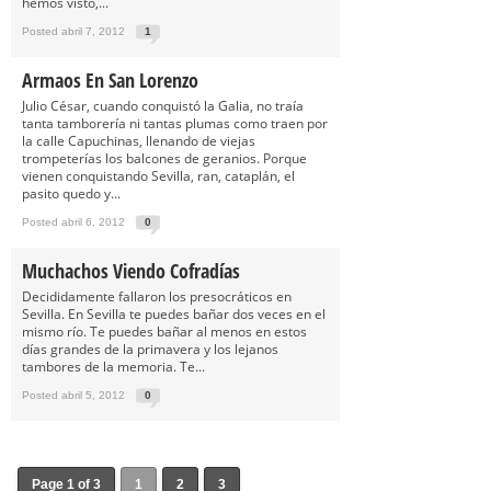
hemos visto,...
Posted abril 7, 2012
1
Armaos En San Lorenzo
Julio César, cuando conquistó la Galia, no traía
tanta tamborería ni tantas plumas como traen por
la calle Capuchinas, llenando de viejas
trompeterías los balcones de geranios. Porque
vienen conquistando Sevilla, ran, cataplán, el
pasito quedo y...
Posted abril 6, 2012
0
Muchachos Viendo Cofradías
Decididamente fallaron los presocráticos en
Sevilla. En Sevilla te puedes bañar dos veces en el
mismo río. Te puedes bañar al menos en estos
días grandes de la primavera y los lejanos
tambores de la memoria. Te...
Posted abril 5, 2012
0
Page 1 of 3
1
2
3