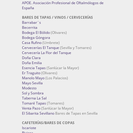
APOE. Asociación Profesional de Oftalmólogos de
España
BARES DE TAPAS / VINOS / CERVECERÍAS
Barrabar´s
Becerrita
Bodega El Bólido
(Olivares)
Bodega Góngora
Casa Rufino
(Umbrete)
Cervecerías El Tanque
(Sevilla y Tomares)
Cervecería La Flor del Tanque
Doña Clara
Doña Emilia
Esencia Tapas
(Sanlúcar la Mayor)
Er Traguito
(Olivares)
Manolo Mayo
(Los Palacios)
Mayo Sevilla
Modesto
Sol y Sombra
Taberna La Sal
Tomaré Tapas
(Tomares)
Venta Pazo
(Sanlúcar la Mayor)
El Sibarita Sevillano
Bares de Tapas en Sevilla
CAFETERÍAS/BARES DE COPAS
Iscariote
Riviera