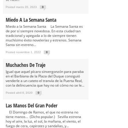
Posted marzo 20, 2023
0
Miedo A La Semana Santa
Miedo a la Semana Santa La Semana Santa es
de por sí siempre novedosa. En esta ciudad tan
tradicional y apegada a lo de siempre tienen
muchísimo éxito novelerías y estrenos. Semana
Santa sin estreno...
Posted noviembre 1, 2022
0
Muchachos De Traje
Igual que aquel pícaro sinvergonzón para paraba
en el Barbiana de la Plaza del Duque consiguió
venderle a un cateto el tranvía de la Puerta Real,
con la delincuencia que hay no sé cómo no se le...
Posted abril 6, 2020
0
Las Manos Del Gran Poder
El Domingo de Ramos, el que no estrena no
tiene manos… (Dicho popular.) Sevilla estrena
hoy el aire, la luz, el sol, la mañana, el viento, el
fuego de cera, capirotes y sandalias, y...