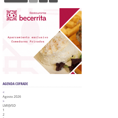
AGENDA COFRADE
<
Agosto 2026
>
L
M
X
J
V
S
D
1
2