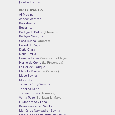
Jocafra Joyeros
RESTAURANTES
Al-Medina
Asador Azafrán
Barrabar´s
Becerrita
Bodega El Bólido
(Olivares)
Bodega Góngora
Casa Rufino
(Umbrete)
Corral del Agua
Doña Clara
Doña Emilia
Esencia Tapas
(Sanlúcar la Mayor)
Horno de Curro
(La Rinconada)
La Flor del Tanque
Manolo Mayo
(Los Palacios)
Mayo Sevilla
Modesto
Taberna Sol y Sombra
Taberna La Sal
Tomaré Tapas
(Tomares)
Venta Pazo
(Sanlúcar la Mayor)
El Sibarita Sevillano
Restaurantes en Sevilla
Menús de Navidad en Sevilla
Menús de San Valentín en Sevilla