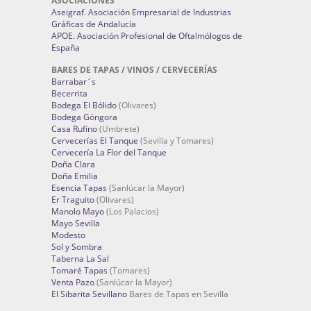
ASOCIACIONES
Aseigraf. Asociación Empresarial de Industrias
Gráficas de Andalucía
APOE. Asociación Profesional de Oftalmólogos de
España
BARES DE TAPAS / VINOS / CERVECERÍAS
Barrabar´s
Becerrita
Bodega El Bólido
(Olivares)
Bodega Góngora
Casa Rufino
(Umbrete)
Cervecerías El Tanque
(Sevilla y Tomares)
Cervecería La Flor del Tanque
Doña Clara
Doña Emilia
Esencia Tapas
(Sanlúcar la Mayor)
Er Traguito
(Olivares)
Manolo Mayo
(Los Palacios)
Mayo Sevilla
Modesto
Sol y Sombra
Taberna La Sal
Tomaré Tapas
(Tomares)
Venta Pazo
(Sanlúcar la Mayor)
El Sibarita Sevillano
Bares de Tapas en Sevilla