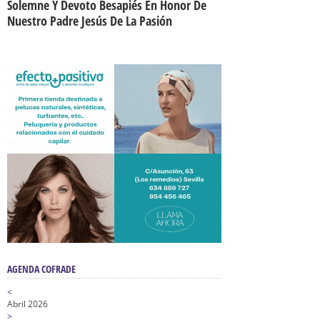
Solemne Y Devoto Besapiés En Honor De
Nuestro Padre Jesús De La Pasión
AGENDA COFRADE
<
Abril 2026
>