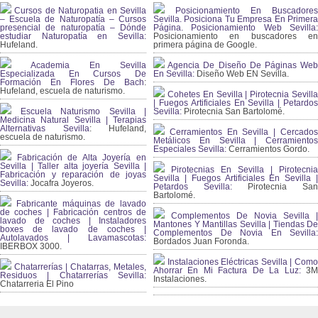
Cursos de Naturopatia en Sevilla
Posicionamiento En Buscadores
– Escuela de Naturopatía – Cursos
Sevilla. Posiciona Tu Empresa En Primera
presencial de naturopatía – Dónde
Página. Posicionamiento Web Sevilla:
estudiar Naturopatía en Sevilla:
Posicionamiento en buscadores en
Hufeland.
primera página de Google.
Academia En Sevilla
Agencia De Diseño De Páginas Web
Especializada En Cursos De
En Sevilla:
Diseño Web EN Sevilla.
Formación En Flores De Bach
:
Hufeland, escuela de naturismo.
Cohetes En Sevilla | Pirotecnia Sevilla
| Fuegos Artificiales En Sevilla | Petardos
Escuela Naturismo Sevilla |
Sevilla:
Pirotecnia San Bartolomé.
Medicina Natural Sevilla | Terapias
Alternativas Sevilla
: Hufeland,
Cerramientos En Sevilla | Cercados
escuela de naturismo.
Metálicos En Sevilla | Cerramientos
Especiales Sevilla:
Cerramientos Gordo.
Fabricación de Alta Joyería en
Sevilla | Taller alta joyería Sevilla |
Pirotecnias En Sevilla | Pirotecnia
Fabricación y reparación de joyas
Sevilla | Fuegos Artificiales En Sevilla |
Sevilla:
Jocafra Joyeros.
Petardos Sevilla:
Pirotecnia San
Bartolomé.
Fabricante máquinas de lavado
de coches | Fabricación centros de
Complementos De Novia Sevilla |
lavado de coches | Instaladores
Mantones Y Mantillas Sevilla | Tiendas De
boxes de lavado de coches |
Complementos De Novia En Sevilla:
Autolavados | Lavamascotas:
Bordados Juan Foronda.
IBERBOX 3000.
Instalaciones Eléctricas Sevilla | Como
Chatarrerías | Chatarras, Metales,
Ahorrar En Mi Factura De La Luz:
3
Residuos | Chatarrerías Sevilla:
Instalaciones.
Chatarreria El Pino