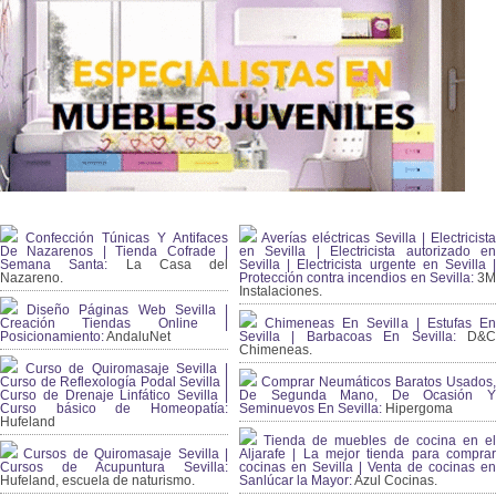
Confección Túnicas Y Antifaces
Averías eléctricas Sevilla | Electricista
De Nazarenos | Tienda Cofrade |
en Sevilla | Electricista autorizado en
Semana Santa:
La Casa del
Sevilla | Electricista urgente en Sevilla |
Nazareno.
Protección contra incendios en Sevilla:
3
Instalaciones.
Diseño Páginas Web Sevilla |
Creación Tiendas Online |
Chimeneas En Sevilla | Estufas En
Posicionamiento:
AndaluNet
Sevilla | Barbacoas En Sevilla:
D&
Chimeneas.
Curso de Quiromasaje Sevilla |
Curso de Reflexología Podal Sevilla |
Comprar Neumáticos Baratos Usados,
Curso de Drenaje Linfático Sevilla |
De Segunda Mano, De Ocasión Y
Curso básico de Homeopatía:
Seminuevos En Sevilla:
Hipergoma
Hufeland
Tienda de muebles de cocina en el
Cursos de Quiromasaje Sevilla |
Aljarafe | La mejor tienda para comprar
Cursos de Acupuntura Sevilla:
cocinas en Sevilla | Venta de cocinas en
Hufeland, escuela de naturismo.
Sanlúcar la Mayor:
Azul Cocinas.