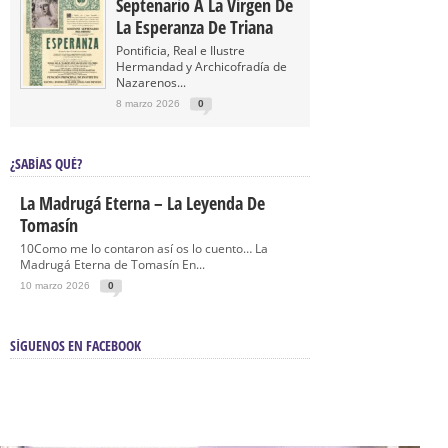
Septenario A La Virgen De
La Esperanza De Triana
Pontificia, Real e Ilustre
Hermandad y Archicofradía de
Nazarenos...
8 marzo 2026
0
¿SABÍAS QUÉ?
La Madrugá Eterna – La Leyenda De
Tomasín
10Como me lo contaron así os lo cuento… La
Madrugá Eterna de Tomasín En...
10 marzo 2026
0
SÍGUENOS EN FACEBOOK