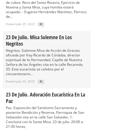
de cultos: Rezo del Santo Rosario, Ejercicio de
Novena y Santa Misa, cuya homilia estará
ocupada: – Eugenio Hernández Martínez, Párroco
de...
Posted julio 25, 2015
0
23 De Julio. Misa Solemne En Los
Negritos
Negritos. Solemne Misa de Acción de Gracias
oficiada por fray Ricardo de Córdoba, director
espiritual de la Hermandad. Capilla de Nuestra
Señora de los Ángeles sita en la calle Recaredo,
35. Esta eucaristía se celebra por el
cincuentenario...
Posted julio 23, 2015
0
23 De Julio. Adoración Eucarística En La
Paz
Paz. Exposición del Santísimo Sacramento y
posterior Bendición y Reserva. Parroquia de San
Sebastián sita en la calle San Salvador, 1.
Concluirá con la Santa Misa. 23 de julio. 20:00 a
21:30 horas,