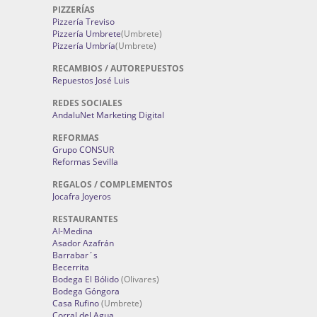
PIZZERÍAS
Pizzería Treviso
Pizzería Umbrete
(Umbrete)
Pizzería Umbría
(Umbrete)
RECAMBIOS / AUTOREPUESTOS
Repuestos José Luis
REDES SOCIALES
AndaluNet Marketing Digital
REFORMAS
Grupo CONSUR
Reformas Sevilla
REGALOS / COMPLEMENTOS
Jocafra Joyeros
RESTAURANTES
Al-Medina
Asador Azafrán
Barrabar´s
Becerrita
Bodega El Bólido
(Olivares)
Bodega Góngora
Casa Rufino
(Umbrete)
Corral del Agua