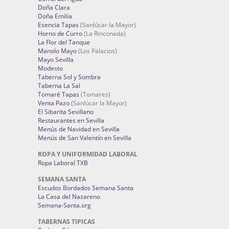
Doña Clara
Doña Emilia
Esencia Tapas
(Sanlúcar la Mayor)
Horno de Curro
(La Rinconada)
La Flor del Tanque
Manolo Mayo
(Los Palacios)
Mayo Sevilla
Modesto
Taberna Sol y Sombra
Taberna La Sal
Tomaré Tapas
(Tomares)
Venta Pazo
(Sanlúcar la Mayor)
El Sibarita Sevillano
Restaurantes en Sevilla
Menús de Navidad en Sevilla
Menús de San Valentín en Sevilla
ROPA Y UNIFORMIDAD LABORAL
Ropa Laboral TXB
SEMANA SANTA
Escudos Bordados Semana Santa
La Casa del Nazareno
Semana-Santa.org
TABERNAS TIPICAS