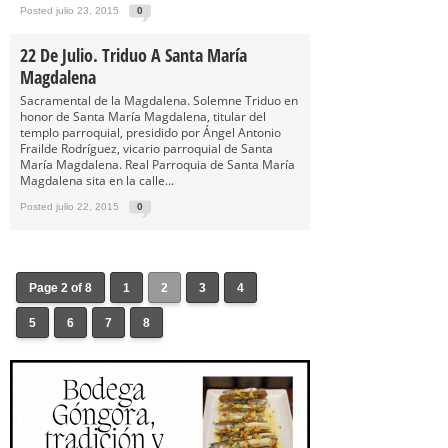
Posted julio 23, 2015
0
22 De Julio. Triduo A Santa María
Magdalena
Sacramental de la Magdalena. Solemne Triduo en
honor de Santa María Magdalena, titular del
templo parroquial, presidido por Ángel Antonio
Frailde Rodríguez, vicario parroquial de Santa
María Magdalena. Real Parroquia de Santa María
Magdalena sita en la calle...
Posted julio 22, 2015
0
Page 2 of 8
1
2
3
4
5
6
7
8