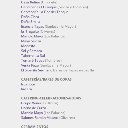
Casa Rufino
(Umbrete)
Cervecerías El Tanque
(Sevilla y Tomares)
Cervecería La Flor del Tanque
Doña Clara
Doña Emilia
Esencia Tapas
(Sanlúcar la Mayor)
Er Traguito
(Olivares)
Manolo Mayo
(Los Palacios)
Mayo Sevilla
Modesto
Sol y Sombra
Taberna La Sal
Tomaré Tapas
(Tomares)
Venta Pazo
(Sanlúcar la Mayor)
El Sibarita Sevillano
Bares de Tapas en Sevilla
CAFETERÍAS/BARES DE COPAS
Iscariote
Riviera
CATERING-CELEBRACIONES-BODAS
Grupo Venecia
(Utrera)
Horno de Curro
Manolo Mayo
(Los Palacios)
Salones Román Mateos
(Olivares)
CERRAMIENTOS