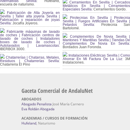
Alternativas Sevilla
: Hufeland,
Cerramientos En Sevilla | Cercados
escuela de naturismo.
Metálicos En Sevilla | Cerramientos
Especiales Sevilla:
Cerramientos Gordo.
Fabricación de Alta Joyería en
Sevilla | Taller alta joyería Sevilla |
Pirotecnias En Sevilla | Pirotecnia
Fabricación y reparación de joyas
Sevilla | Fuegos Artificiales En Sevilla |
Sevilla:
Jocafra Joyeros.
Petardos Sevilla:
Pirotecnia San
Bartolomé.
Fabricante máquinas de lavado
de coches | Fabricación centros de
Complementos De Novia Sevilla |
lavado de coches | Instaladores
Mantones Y Mantillas Sevilla | Tiendas De
boxes de lavado de coches |
Complementos De Novia En Sevilla:
Autolavados | Lavamascotas:
Bordados Juan Foronda.
IBERBOX 3000.
Instalaciones Eléctricas Sevilla | Como
Chatarrerías | Chatarras, Metales,
Ahorrar En Mi Factura De La Luz:
3
Residuos | Chatarrerías Sevilla:
Instalaciones.
Chatarreria El Pino
Gaceta Comercial de AndaluNet
ABOGADOS
Abogado Penalista
José María Carnero
Eva Roldán Abogada
ACADEMIAS / CURSOS DE FORMACIÓN
Hufeland
, Naturismo