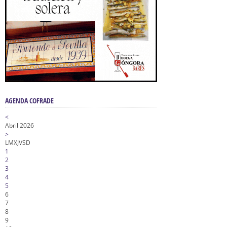
AGENDA COFRADE
<
Abril 2026
>
L
M
X
J
V
S
D
1
2
3
4
5
6
7
8
9