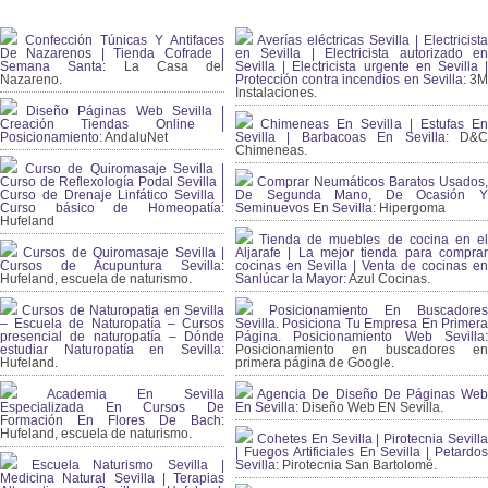
Confección Túnicas Y Antifaces
Averías eléctricas Sevilla | Electricista
De Nazarenos | Tienda Cofrade |
en Sevilla | Electricista autorizado en
Semana Santa:
La Casa del
Sevilla | Electricista urgente en Sevilla |
Nazareno.
Protección contra incendios en Sevilla:
3
Instalaciones.
Diseño Páginas Web Sevilla |
Creación Tiendas Online |
Chimeneas En Sevilla | Estufas En
Posicionamiento:
AndaluNet
Sevilla | Barbacoas En Sevilla:
D&
Chimeneas.
Curso de Quiromasaje Sevilla |
Curso de Reflexología Podal Sevilla |
Comprar Neumáticos Baratos Usados,
Curso de Drenaje Linfático Sevilla |
De Segunda Mano, De Ocasión Y
Curso básico de Homeopatía:
Seminuevos En Sevilla:
Hipergoma
Hufeland
Tienda de muebles de cocina en el
Cursos de Quiromasaje Sevilla |
Aljarafe | La mejor tienda para comprar
Cursos de Acupuntura Sevilla:
cocinas en Sevilla | Venta de cocinas en
Hufeland, escuela de naturismo.
Sanlúcar la Mayor:
Azul Cocinas.
Cursos de Naturopatia en Sevilla
Posicionamiento En Buscadores
– Escuela de Naturopatía – Cursos
Sevilla. Posiciona Tu Empresa En Primera
presencial de naturopatía – Dónde
Página. Posicionamiento Web Sevilla:
estudiar Naturopatía en Sevilla:
Posicionamiento en buscadores en
Hufeland.
primera página de Google.
Academia En Sevilla
Agencia De Diseño De Páginas Web
Especializada En Cursos De
En Sevilla:
Diseño Web EN Sevilla.
Formación En Flores De Bach
:
Hufeland, escuela de naturismo.
Cohetes En Sevilla | Pirotecnia Sevilla
| Fuegos Artificiales En Sevilla | Petardos
Escuela Naturismo Sevilla |
Sevilla:
Pirotecnia San Bartolomé.
Medicina Natural Sevilla | Terapias