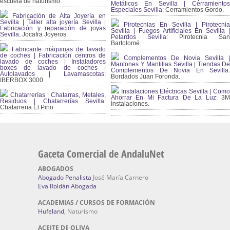
escuela de naturismo.
Metálicos En Sevilla | Cerramientos
Especiales Sevilla:
Cerramientos Gordo.
Fabricación de Alta Joyería en
Sevilla | Taller alta joyería Sevilla |
Pirotecnias En Sevilla | Pirotecnia
Fabricación y reparación de joyas
Sevilla | Fuegos Artificiales En Sevilla |
Sevilla:
Jocafra Joyeros.
Petardos Sevilla:
Pirotecnia San
Bartolomé.
Fabricante máquinas de lavado
de coches | Fabricación centros de
Complementos De Novia Sevilla |
lavado de coches | Instaladores
Mantones Y Mantillas Sevilla | Tiendas De
boxes de lavado de coches |
Complementos De Novia En Sevilla:
Autolavados | Lavamascotas:
Bordados Juan Foronda.
IBERBOX 3000.
Instalaciones Eléctricas Sevilla | Como
Chatarrerías | Chatarras, Metales,
Ahorrar En Mi Factura De La Luz:
3
Residuos | Chatarrerías Sevilla:
Instalaciones.
Chatarreria El Pino
Gaceta Comercial de AndaluNet
ABOGADOS
Abogado Penalista
José María Carnero
Eva Roldán Abogada
ACADEMIAS / CURSOS DE FORMACIÓN
Hufeland
, Naturismo
ACEITE DE OLIVA