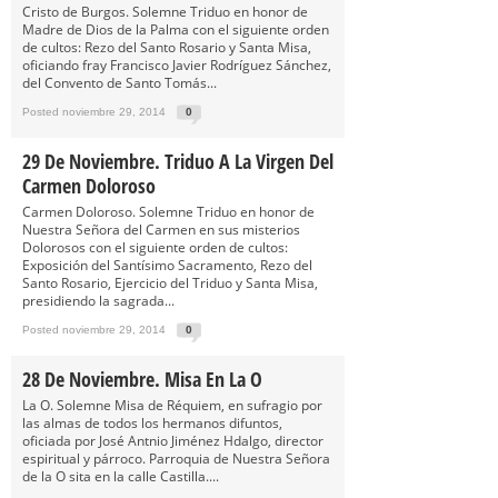
Cristo de Burgos. Solemne Triduo en honor de
Madre de Dios de la Palma con el siguiente orden
de cultos: Rezo del Santo Rosario y Santa Misa,
oficiando fray Francisco Javier Rodríguez Sánchez,
del Convento de Santo Tomás...
Posted noviembre 29, 2014
0
29 De Noviembre. Triduo A La Virgen Del
Carmen Doloroso
Carmen Doloroso. Solemne Triduo en honor de
Nuestra Señora del Carmen en sus misterios
Dolorosos con el siguiente orden de cultos:
Exposición del Santísimo Sacramento, Rezo del
Santo Rosario, Ejercicio del Triduo y Santa Misa,
presidiendo la sagrada...
Posted noviembre 29, 2014
0
28 De Noviembre. Misa En La O
La O. Solemne Misa de Réquiem, en sufragio por
las almas de todos los hermanos difuntos,
oficiada por José Antnio Jiménez Hdalgo, director
espiritual y párroco. Parroquia de Nuestra Señora
de la O sita en la calle Castilla....