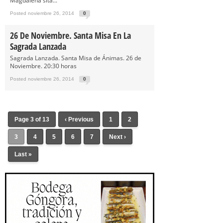
Magdalena sita...
Posted noviembre 26, 2014
0
26 De Noviembre. Santa Misa En La
Sagrada Lanzada
Sagrada Lanzada. Santa Misa de Ánimas. 26 de
Noviembre. 20:30 horas
Posted noviembre 26, 2014
0
Page 3 of 13
‹ Previous
1
2
3
4
5
6
7
Next ›
Last »