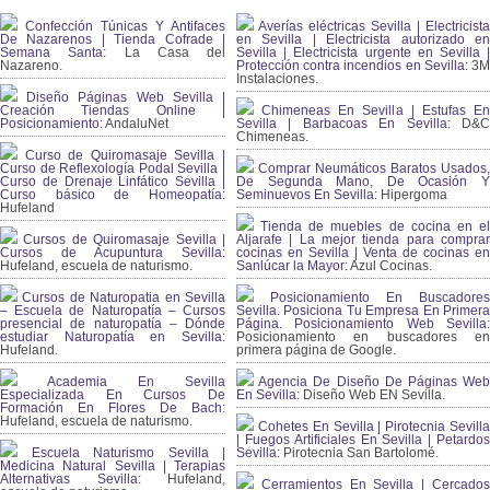
Confección Túnicas Y Antifaces
Averías eléctricas Sevilla | Electricista
De Nazarenos | Tienda Cofrade |
en Sevilla | Electricista autorizado en
Semana Santa:
La Casa del
Sevilla | Electricista urgente en Sevilla |
Nazareno.
Protección contra incendios en Sevilla:
3
Instalaciones.
Diseño Páginas Web Sevilla |
Creación Tiendas Online |
Chimeneas En Sevilla | Estufas En
Posicionamiento:
AndaluNet
Sevilla | Barbacoas En Sevilla:
D&
Chimeneas.
Curso de Quiromasaje Sevilla |
Curso de Reflexología Podal Sevilla |
Comprar Neumáticos Baratos Usados,
Curso de Drenaje Linfático Sevilla |
De Segunda Mano, De Ocasión Y
Curso básico de Homeopatía:
Seminuevos En Sevilla:
Hipergoma
Hufeland
Tienda de muebles de cocina en el
Cursos de Quiromasaje Sevilla |
Aljarafe | La mejor tienda para comprar
Cursos de Acupuntura Sevilla:
cocinas en Sevilla | Venta de cocinas en
Hufeland, escuela de naturismo.
Sanlúcar la Mayor:
Azul Cocinas.
Cursos de Naturopatia en Sevilla
Posicionamiento En Buscadores
– Escuela de Naturopatía – Cursos
Sevilla. Posiciona Tu Empresa En Primera
presencial de naturopatía – Dónde
Página. Posicionamiento Web Sevilla:
estudiar Naturopatía en Sevilla:
Posicionamiento en buscadores en
Hufeland.
primera página de Google.
Academia En Sevilla
Agencia De Diseño De Páginas Web
Especializada En Cursos De
En Sevilla:
Diseño Web EN Sevilla.
Formación En Flores De Bach
:
Hufeland, escuela de naturismo.
Cohetes En Sevilla | Pirotecnia Sevilla
| Fuegos Artificiales En Sevilla | Petardos
Escuela Naturismo Sevilla |
Sevilla:
Pirotecnia San Bartolomé.
Medicina Natural Sevilla | Terapias
Alternativas Sevilla
: Hufeland,
Cerramientos En Sevilla | Cercados