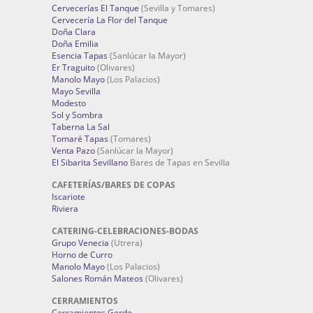
Cervecerías El Tanque
(Sevilla y Tomares)
Cervecería La Flor del Tanque
Doña Clara
Doña Emilia
Esencia Tapas
(Sanlúcar la Mayor)
Er Traguito
(Olivares)
Manolo Mayo
(Los Palacios)
Mayo Sevilla
Modesto
Sol y Sombra
Taberna La Sal
Tomaré Tapas
(Tomares)
Venta Pazo
(Sanlúcar la Mayor)
El Sibarita Sevillano
Bares de Tapas en Sevilla
CAFETERÍAS/BARES DE COPAS
Iscariote
Riviera
CATERING-CELEBRACIONES-BODAS
Grupo Venecia
(Utrera)
Horno de Curro
Manolo Mayo
(Los Palacios)
Salones Román Mateos
(Olivares)
CERRAMIENTOS
Cerramientos Gordo