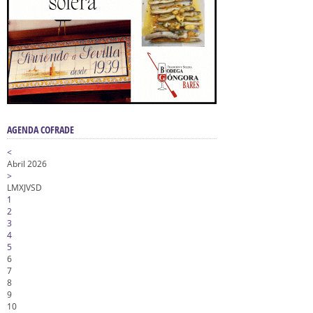
AGENDA COFRADE
<
Abril 2026
>
L
M
X
J
V
S
D
1
2
3
4
5
6
7
8
9
10