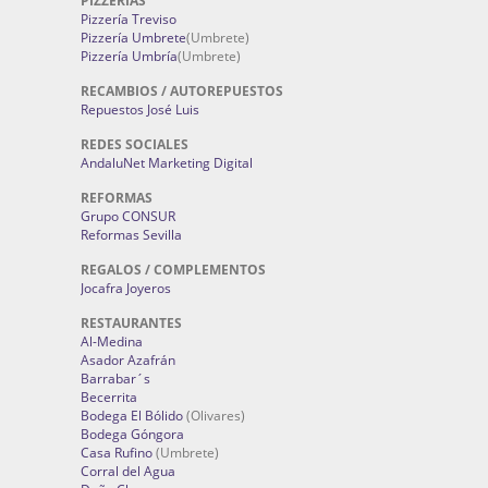
PIZZERÍAS
Pizzería Treviso
Pizzería Umbrete
(Umbrete)
Pizzería Umbría
(Umbrete)
RECAMBIOS / AUTOREPUESTOS
Repuestos José Luis
REDES SOCIALES
AndaluNet Marketing Digital
REFORMAS
Grupo CONSUR
Reformas Sevilla
REGALOS / COMPLEMENTOS
Jocafra Joyeros
RESTAURANTES
Al-Medina
Asador Azafrán
Barrabar´s
Becerrita
Bodega El Bólido
(Olivares)
Bodega Góngora
Casa Rufino
(Umbrete)
Corral del Agua