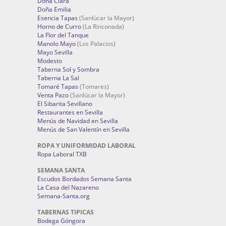
Doña Clara
Doña Emilia
Esencia Tapas
(Sanlúcar la Mayor)
Horno de Curro
(La Rinconada)
La Flor del Tanque
Manolo Mayo
(Los Palacios)
Mayo Sevilla
Modesto
Taberna Sol y Sombra
Taberna La Sal
Tomaré Tapas
(Tomares)
Venta Pazo
(Sanlúcar la Mayor)
El Sibarita Sevillano
Restaurantes en Sevilla
Menús de Navidad en Sevilla
Menús de San Valentín en Sevilla
ROPA Y UNIFORMIDAD LABORAL
Ropa Laboral TXB
SEMANA SANTA
Escudos Bordados Semana Santa
La Casa del Nazareno
Semana-Santa.org
TABERNAS TIPICAS
Bodega Góngora