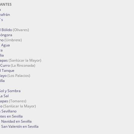
RANTES
a
zafrán
´s
 Bólido
(Olivares)
Góngora
no
(Umbrete)
l Agua
ra
lia
Tapas
(Sanlúcar la Mayor)
 Curro
(La Rinconada)
el Tanque
Mayo
(Los Palacios)
lla
Sol y Sombra
a Sal
apas
(Tomares)
zo
(Sanlúcar la Mayor)
a Sevillano
tes en Sevilla
Navidad en Sevilla
San Valentín en Sevilla