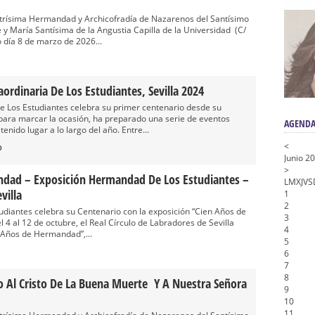
nta Angustia
Ilustrísima Hermandad y Archicofradía de Nazarenos del Santísimo
de la Salud
 y María Santísima de la Angustia Capilla de la Universidad (C/
 día 8 de marzo de 2026...
na Misericordia, Vía Crucis y Traslado – Siete Palabras
honor de Nuestro Padre Jesús de la Pasión
tra Señora de Gracia y Esperanza – San Roque
raordinaria De Los Estudiantes, Sevilla 2024
e Los Estudiantes celebra su primer centenario desde su
para marcar la ocasión, ha preparado una serie de eventos
AGENDA
nido lugar a lo largo del año. Entre...
<
0
Junio 2
>
dad – Exposición Hermandad De Los Estudiantes –
L
M
X
J
V
S
villa
1
2
diantes celebra su Centenario con la exposición “Cien Años de
3
 4 al 12 de octubre, el Real Círculo de Labradores de Sevilla
4
 Años de Hermandad”,...
5
6
7
8
o Al Cristo De La Buena Muerte Y A Nuestra Señora
9
10
11