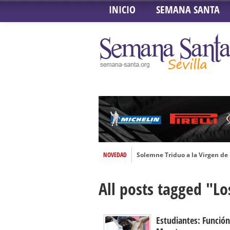
INICIO
SEMANA SANTA
NOVEDAD
Solemne Triduo a la Virgen de
Función de la Anunciación del
All posts tagged "Lo
Besamanos al Señor del Gran P
Solemne y devoto Besamanos e
Función Principal de Instituto 
Estudiantes: Función 