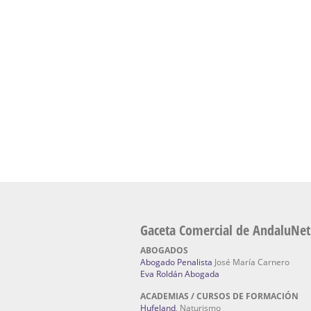
Academia En Sevilla Especializada En C
Bach
: Hufeland, escuela de naturismo.
Escuela Naturismo Sevilla | Medicina Natu
Sevilla
: Hufeland, escuela de naturismo.
Fabricación de Alta Joyería en Sevilla | Talle
reparación de joyas Sevilla:
Jocafra Joyeros.
Fabricante máquinas de lavado de coches 
coches | Instaladores boxes de lavado de co
IBERBOX 3000.
Chatarrerías | Chatarras, Metales, Residuos
El Pino
Gaceta Comercial de AndaluNet
ABOGADOS
Abogado Penalista
José María Carnero
Eva Roldán Abogada
ACADEMIAS / CURSOS DE FORMACIÓN
Hufeland
, Naturismo