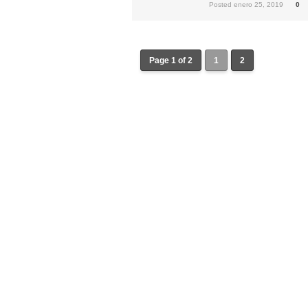
Posted enero 25, 2019
0
Page 1 of 2
1
2
Confección Túnicas Y Antifaces De Naza
Santa:
La Casa del Nazareno.
Diseño Páginas Web Sevilla | Creación T
AndaluNet
Curso de Quiromasaje Sevilla | Curso de Re
Drenaje Linfático Sevilla | Curso básico de Ho
Cursos de Quiromasaje Sevilla | Cursos
escuela de naturismo.
Cursos de Naturopatia en Sevilla – E
presencial de naturopatía – Dónde estudiar Nat