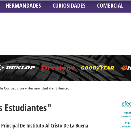
HERMANDADES
CURIOSIDADES
COMERCIAL
 la Concepción – Hermandad del Silencio
 Señor ante el paso de Nuestra Señora de la Encarnación Coronada – Herma
s Estudiantes"
oder de Sevilla
n honor de María Santísima en su Soledad – San Lorenzo
a la Virgen del Valle
Principal De Instituto Al Cristo De La Buena