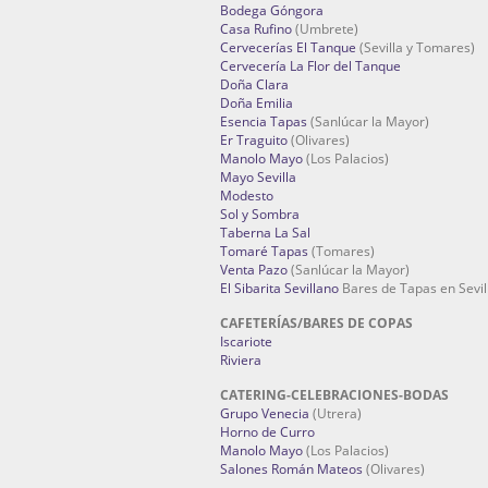
Bodega Góngora
Casa Rufino
(Umbrete)
Cervecerías El Tanque
(Sevilla y Tomares)
Cervecería La Flor del Tanque
Doña Clara
Doña Emilia
Esencia Tapas
(Sanlúcar la Mayor)
Er Traguito
(Olivares)
Manolo Mayo
(Los Palacios)
Mayo Sevilla
Modesto
Sol y Sombra
Taberna La Sal
Tomaré Tapas
(Tomares)
Venta Pazo
(Sanlúcar la Mayor)
El Sibarita Sevillano
Bares de Tapas en Sevil
CAFETERÍAS/BARES DE COPAS
Iscariote
Riviera
CATERING-CELEBRACIONES-BODAS
Grupo Venecia
(Utrera)
Horno de Curro
Manolo Mayo
(Los Palacios)
Salones Román Mateos
(Olivares)