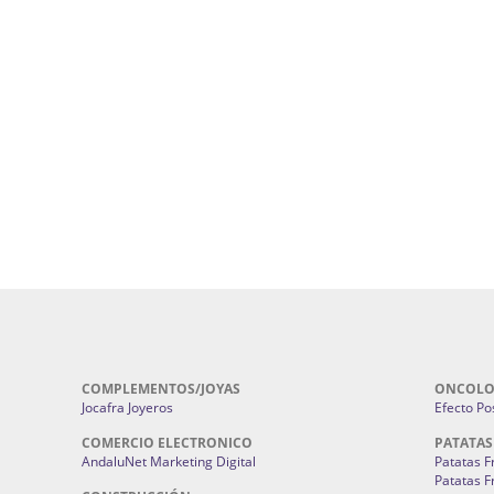
ursos De Formación En Flores De
Agencia De Diseño De Páginas Web En S
Cohetes En Sevilla | Pirotecnia Sevilla | F
ral Sevilla | Terapias Alternativas
Pirotecnia San Bartolomé.
Cerramientos En Sevilla | Cercados Met
r alta joyería Sevilla | Fabricación y
Sevilla:
Cerramientos Gordo.
Pirotecnias En Sevilla | Pirotecnia Sevi
| Fabricación centros de lavado de
Sevilla:
Pirotecnia San Bartolomé.
ches | Autolavados | Lavamascotas:
Complementos De Novia Sevilla | Ma
Complementos De Novia En Sevilla:
Bordado
 | Chatarrerías Sevilla:
Chatarreria
Instalaciones Eléctricas Sevilla | 
Instalaciones.
COMPLEMENTOS/JOYAS
ONCOLO
Jocafra Joyeros
Efecto Pos
COMERCIO ELECTRONICO
PATATAS
AndaluNet Marketing Digital
Patatas F
Patatas F