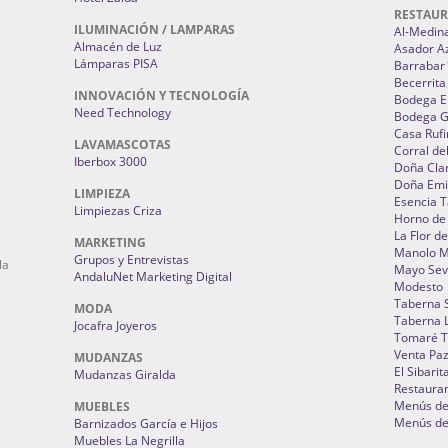
RESTAU
ILUMINACIÓN / LAMPARAS
Al-Medin
Almacén de Luz
Asador A
Lámparas PISA
Barrabar
Becerrita
INNOVACIÓN Y TECNOLOGÍA
Bodega El
Need Technology
Bodega 
Casa Rufi
LAVAMASCOTAS
Corral de
Iberbox 3000
Doña Cla
Doña Emi
LIMPIEZA
Esencia 
Limpiezas Criza
Horno de
La Flor d
MARKETING
Manolo 
Grupos y Entrevistas
la
Mayo Sevi
AndaluNet Marketing Digital
Modesto
Taberna 
MODA
Taberna L
Jocafra Joyeros
Tomaré T
Venta Pa
MUDANZAS
El Sibarit
Mudanzas Giralda
Restauran
Menús de 
MUEBLES
Menús de 
Barnizados García e Hijos
Muebles La Negrilla