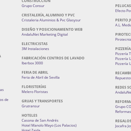
CONSTRUCCIÓN
Grupo Consur
PELUCAS
Efecto Pos
CRISTALERÍA, ALUMINIO Y PVC
Cristaleria Aluminios & Pvc Glasysur
PERITO J
A.L. Medi
DISEÑO Y POSICIONAMIENTO WEB
AndaluNet Marketing Digital
PIROTEC
Pirotecni
ELECTRICISTAS
3M Instalaciones
PIZZERÍA
Pizzería 
A
FABRICACIÓN CENTROS DE LAVADO
Pizzería
Iberbox 3000
Pizzería 
FERIA DE ABRIL
RECAMBI
Feria de Abril de Sevilla
Repuestos
FLORISTERÍAS
REDES S
ias
Melero Floristas
AndaluNet
os de
GRUAS Y TRANSPORTES
REFORM
Grutransur
Grupo C
Reformas 
HOTELES
Casona de San Andrés
REGALO
Hotel Manolo Mayo (Los Palacios)
Jocafra J
Hotel Zaida