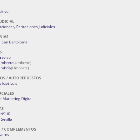
itivo
UDICIAL
aciones y Peritaciones Judiciales
NIAS
a San Bartolomé
S
Treviso
 Umbrete
(Umbrete)
Umbría
(Umbrete)
OS / AUTOREPUESTOS
 José Luis
OCIALES
 Marketing Digital
AS
ONSUR
Sevilla
S / COMPLEMENTOS
oyeros