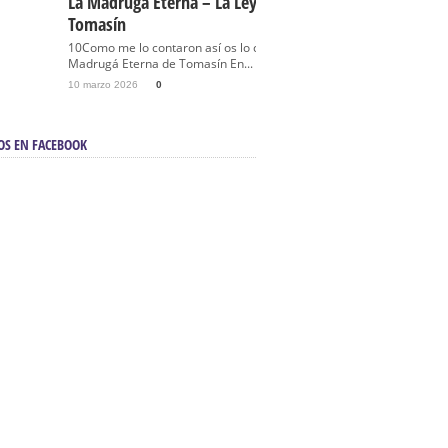
La Madrugá Eterna – La Leyenda De
Tomasín
10Como me lo contaron así os lo cuento… La
Madrugá Eterna de Tomasín En...
10 marzo 2026
0
OS EN FACEBOOK
en Sevilla | Electricista autorizado en Sevilla |
ontra incendios en Sevilla:
3M Instalaciones.
a | Barbacoas En Sevilla:
D&C Chimeneas.
De Segunda Mano, De Ocasión Y Seminuevos
afe | La mejor tienda para comprar cocinas en
yor:
Azul Cocinas.
a. Posiciona Tu Empresa En Primera Página.
ento en buscadores en primera página de