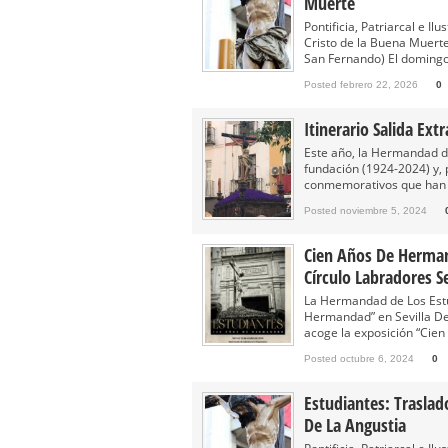
Muerte
Besapié y Besamano en la Qui
Pontificia, Patriarcal e 
Gitanos: Besamanos del Señor 
Cristo de la Buena Muerte
San Fernando) El domingo
Besamanos del Señor de la Divi
Posted febrero 22, 2026
0
Solemne y devoto Besapiés en 
Misa Solemne en honor a Nues
Itinerario Salida Ext
Este año, la Hermandad d
fundación (1924-2024) y, 
conmemorativos que han te
Posted noviembre 5, 2024
Cien Años De Herman
Círculo Labradores Se
La Hermandad de Los Estu
Hermandad” en Sevilla Del
acoge la exposición “Cien
Posted octubre 6, 2024
0
Estudiantes: Traslad
De La Angustia