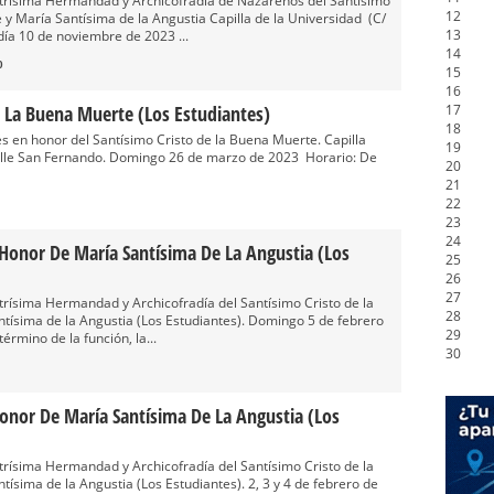
Ilustrísima Hermandad y Archicofradía de Nazarenos del Santísimo
12
 y María Santísima de la Angustia Capilla de la Universidad (C/
13
día 10 de noviembre de 2023 ...
14
0
15
16
e La Buena Muerte (Los Estudiantes)
17
18
 en honor del Santísimo Cristo de la Buena Muerte. Capilla
19
 calle San Fernando. Domingo 26 de marzo de 2023 Horario: De
20
21
22
23
24
Honor De María Santísima De La Angustia (Los
25
26
27
lustrísima Hermandad y Archicofradía del Santísimo Cristo de la
28
tísima de la Angustia (Los Estudiantes). Domingo 5 de febrero
29
érmino de la función, la...
30
onor De María Santísima De La Angustia (Los
lustrísima Hermandad y Archicofradía del Santísimo Cristo de la
ísima de la Angustia (Los Estudiantes). 2, 3 y 4 de febrero de