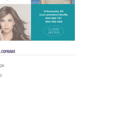
 COFRADE
026
D