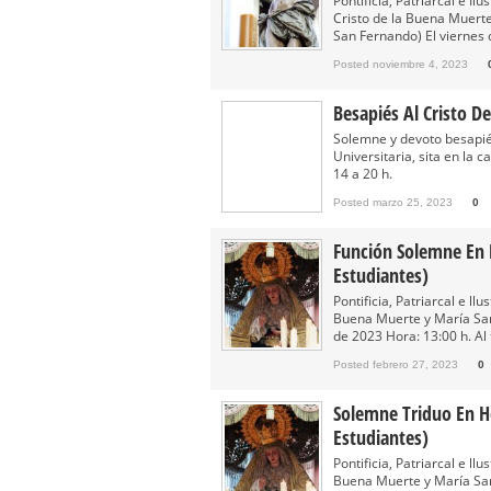
Pontificia, Patriarcal e 
Cristo de la Buena Muerte
San Fernando) El viernes 
Posted noviembre 4, 2023
Besapiés Al Cristo D
Solemne y devoto besapiés
Universitaria, sita en la
14 a 20 h.
Posted marzo 25, 2023
0
Función Solemne En 
Estudiantes)
Pontificia, Patriarcal e l
Buena Muerte y María San
de 2023 Hora: 13:00 h. Al t
Posted febrero 27, 2023
0
Solemne Triduo En H
Estudiantes)
Pontificia, Patriarcal e l
Buena Muerte y María Sant