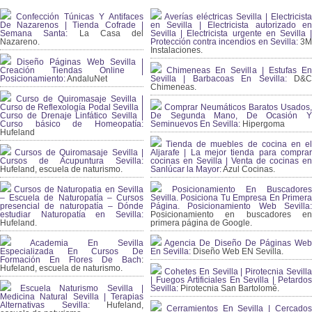
Confección Túnicas Y Antifaces
Averías eléctricas Sevilla | Electricista
De Nazarenos | Tienda Cofrade |
en Sevilla | Electricista autorizado en
Semana Santa:
La Casa del
Sevilla | Electricista urgente en Sevilla |
Nazareno.
Protección contra incendios en Sevilla:
3
Instalaciones.
Diseño Páginas Web Sevilla |
Creación Tiendas Online |
Chimeneas En Sevilla | Estufas En
Posicionamiento:
AndaluNet
Sevilla | Barbacoas En Sevilla:
D&
Chimeneas.
Curso de Quiromasaje Sevilla |
Curso de Reflexología Podal Sevilla |
Comprar Neumáticos Baratos Usados,
Curso de Drenaje Linfático Sevilla |
De Segunda Mano, De Ocasión Y
Curso básico de Homeopatía:
Seminuevos En Sevilla:
Hipergoma
Hufeland
Tienda de muebles de cocina en el
Cursos de Quiromasaje Sevilla |
Aljarafe | La mejor tienda para comprar
Cursos de Acupuntura Sevilla:
cocinas en Sevilla | Venta de cocinas en
Hufeland, escuela de naturismo.
Sanlúcar la Mayor:
Azul Cocinas.
Cursos de Naturopatia en Sevilla
Posicionamiento En Buscadores
– Escuela de Naturopatía – Cursos
Sevilla. Posiciona Tu Empresa En Primera
presencial de naturopatía – Dónde
Página. Posicionamiento Web Sevilla:
estudiar Naturopatía en Sevilla:
Posicionamiento en buscadores en
Hufeland.
primera página de Google.
Academia En Sevilla
Agencia De Diseño De Páginas Web
Especializada En Cursos De
En Sevilla:
Diseño Web EN Sevilla.
Formación En Flores De Bach
:
Hufeland, escuela de naturismo.
Cohetes En Sevilla | Pirotecnia Sevilla
| Fuegos Artificiales En Sevilla | Petardos
Escuela Naturismo Sevilla |
Sevilla:
Pirotecnia San Bartolomé.
Medicina Natural Sevilla | Terapias
Alternativas Sevilla
: Hufeland,
Cerramientos En Sevilla | Cercados