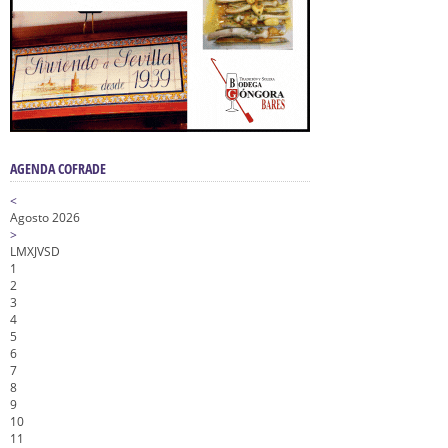
AGENDA COFRADE
<
Agosto 2026
>
L
M
X
J
V
S
D
1
2
3
4
5
6
7
8
9
10
11