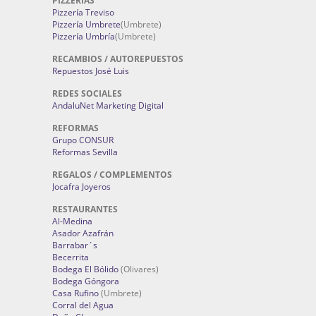
PIZZERÍAS
Pizzería Treviso
Pizzería Umbrete
(Umbrete)
Pizzería Umbría
(Umbrete)
RECAMBIOS / AUTOREPUESTOS
Repuestos José Luis
REDES SOCIALES
AndaluNet Marketing Digital
REFORMAS
Grupo CONSUR
Reformas Sevilla
REGALOS / COMPLEMENTOS
Jocafra Joyeros
RESTAURANTES
Al-Medina
Asador Azafrán
Barrabar´s
Becerrita
Bodega El Bólido
(Olivares)
Bodega Góngora
Casa Rufino
(Umbrete)
Corral del Agua