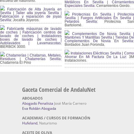
escuela de naturismo.
Metálicos En Sevilla | Cerramientos
Especiales Sevilla:
Cerramientos Gordo.
Fabricación de Alta Joyería en
Sevilla | Taller alta joyería Sevilla |
Pirotecnias En Sevilla | Pirotecnia
Fabricación y reparación de joyas
Sevilla | Fuegos Artificiales En Sevilla |
Sevilla:
Jocafra Joyeros.
Petardos Sevilla:
Pirotecnia San
Bartolomé.
Fabricante máquinas de lavado
de coches | Fabricación centros de
Complementos De Novia Sevilla |
lavado de coches | Instaladores
Mantones Y Mantillas Sevilla | Tiendas De
boxes de lavado de coches |
Complementos De Novia En Sevilla:
Autolavados | Lavamascotas:
Bordados Juan Foronda.
IBERBOX 3000.
Instalaciones Eléctricas Sevilla | Como
Chatarrerías | Chatarras, Metales,
Ahorrar En Mi Factura De La Luz:
3
Residuos | Chatarrerías Sevilla:
Instalaciones.
Chatarreria El Pino
Gaceta Comercial de AndaluNet
ABOGADOS
Abogado Penalista
José María Carnero
Eva Roldán Abogada
ACADEMIAS / CURSOS DE FORMACIÓN
Hufeland
, Naturismo
ACEITE DE OLIVA