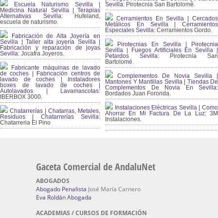
Escuela Naturismo Sevilla |
Sevilla:
Pirotecnia San Bartolomé.
Medicina Natural Sevilla | Terapias
Alternativas Sevilla
: Hufeland,
Cerramientos En Sevilla | Cercados
escuela de naturismo.
Metálicos En Sevilla | Cerramientos
Especiales Sevilla:
Cerramientos Gordo.
Fabricación de Alta Joyería en
Sevilla | Taller alta joyería Sevilla |
Pirotecnias En Sevilla | Pirotecnia
Fabricación y reparación de joyas
Sevilla | Fuegos Artificiales En Sevilla |
Sevilla:
Jocafra Joyeros.
Petardos Sevilla:
Pirotecnia San
Bartolomé.
Fabricante máquinas de lavado
de coches | Fabricación centros de
Complementos De Novia Sevilla |
lavado de coches | Instaladores
Mantones Y Mantillas Sevilla | Tiendas De
boxes de lavado de coches |
Complementos De Novia En Sevilla:
Autolavados | Lavamascotas:
Bordados Juan Foronda.
IBERBOX 3000.
Instalaciones Eléctricas Sevilla | Como
Chatarrerías | Chatarras, Metales,
Ahorrar En Mi Factura De La Luz:
3
Residuos | Chatarrerías Sevilla:
Instalaciones.
Chatarreria El Pino
Gaceta Comercial de AndaluNet
ABOGADOS
Abogado Penalista
José María Carnero
Eva Roldán Abogada
ACADEMIAS / CURSOS DE FORMACIÓN