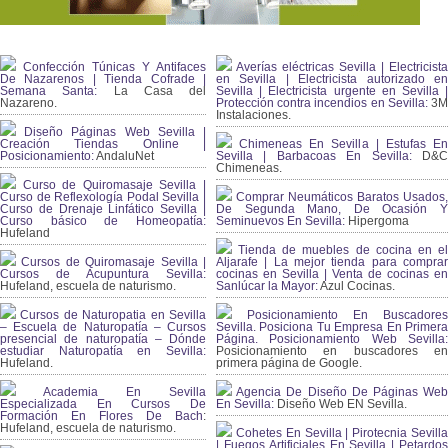
Confección Túnicas Y Antifaces
Averías eléctricas Sevilla | Electricista
De Nazarenos | Tienda Cofrade |
en Sevilla | Electricista autorizado en
Semana Santa:
La Casa del
Sevilla | Electricista urgente en Sevilla |
Nazareno.
Protección contra incendios en Sevilla:
3
Instalaciones.
Diseño Páginas Web Sevilla |
Creación Tiendas Online |
Chimeneas En Sevilla | Estufas En
Posicionamiento:
AndaluNet
Sevilla | Barbacoas En Sevilla:
D&
Chimeneas.
Curso de Quiromasaje Sevilla |
Curso de Reflexología Podal Sevilla |
Comprar Neumáticos Baratos Usados,
Curso de Drenaje Linfático Sevilla |
De Segunda Mano, De Ocasión Y
Curso básico de Homeopatía:
Seminuevos En Sevilla:
Hipergoma
Hufeland
Tienda de muebles de cocina en el
Cursos de Quiromasaje Sevilla |
Aljarafe | La mejor tienda para comprar
Cursos de Acupuntura Sevilla:
cocinas en Sevilla | Venta de cocinas en
Hufeland, escuela de naturismo.
Sanlúcar la Mayor:
Azul Cocinas.
Cursos de Naturopatia en Sevilla
Posicionamiento En Buscadores
– Escuela de Naturopatía – Cursos
Sevilla. Posiciona Tu Empresa En Primera
presencial de naturopatía – Dónde
Página. Posicionamiento Web Sevilla:
estudiar Naturopatía en Sevilla:
Posicionamiento en buscadores en
Hufeland.
primera página de Google.
Academia En Sevilla
Agencia De Diseño De Páginas Web
Especializada En Cursos De
En Sevilla:
Diseño Web EN Sevilla.
Formación En Flores De Bach
:
Hufeland, escuela de naturismo.
Cohetes En Sevilla | Pirotecnia Sevilla
| Fuegos Artificiales En Sevilla | Petardos