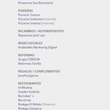
Pirotecnia San Bartolomé
PIZZERÍAS
Pizzería Treviso
Pizzería Umbrete
(Umbrete)
Pizzería Umbría
(Umbrete)
RECAMBIOS / AUTOREPUESTOS
Repuestos José Luis
REDES SOCIALES
AndaluNet Marketing Digital
REFORMAS
Grupo CONSUR
Reformas Sevilla
REGALOS / COMPLEMENTOS
Jocafra Joyeros
RESTAURANTES
Al-Medina
Asador Azafrán
Barrabar´s
Becerrita
Bodega El Bólido
(Olivares)
Bodega Góngora