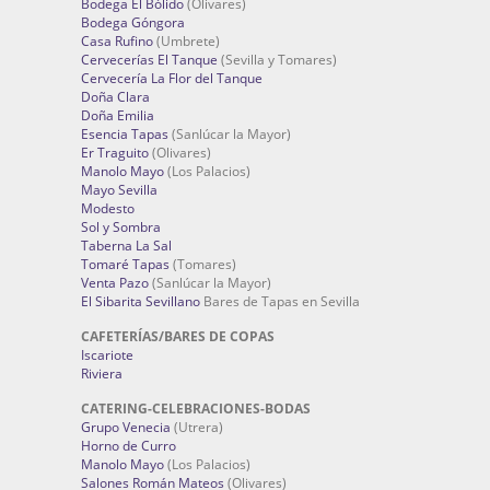
Bodega El Bólido
(Olivares)
Bodega Góngora
Casa Rufino
(Umbrete)
Cervecerías El Tanque
(Sevilla y Tomares)
Cervecería La Flor del Tanque
Doña Clara
Doña Emilia
Esencia Tapas
(Sanlúcar la Mayor)
Er Traguito
(Olivares)
Manolo Mayo
(Los Palacios)
Mayo Sevilla
Modesto
Sol y Sombra
Taberna La Sal
Tomaré Tapas
(Tomares)
Venta Pazo
(Sanlúcar la Mayor)
El Sibarita Sevillano
Bares de Tapas en Sevilla
CAFETERÍAS/BARES DE COPAS
Iscariote
Riviera
CATERING-CELEBRACIONES-BODAS
Grupo Venecia
(Utrera)
Horno de Curro
Manolo Mayo
(Los Palacios)
Salones Román Mateos
(Olivares)