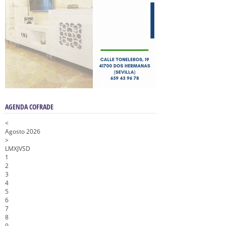
AGENDA COFRADE
<
Agosto 2026
>
L
M
X
J
V
S
D
1
2
3
4
5
6
7
8
9