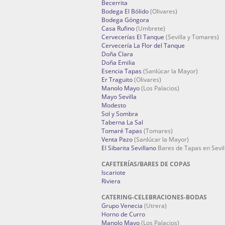
Becerrita
Bodega El Bólido
(Olivares)
Bodega Góngora
Casa Rufino
(Umbrete)
Cervecerías El Tanque
(Sevilla y Tomares)
Cervecería La Flor del Tanque
Doña Clara
Doña Emilia
Esencia Tapas
(Sanlúcar la Mayor)
Er Traguito
(Olivares)
Manolo Mayo
(Los Palacios)
Mayo Sevilla
Modesto
Sol y Sombra
Taberna La Sal
Tomaré Tapas
(Tomares)
Venta Pazo
(Sanlúcar la Mayor)
El Sibarita Sevillano
Bares de Tapas en Sevil
CAFETERÍAS/BARES DE COPAS
Iscariote
Riviera
CATERING-CELEBRACIONES-BODAS
Grupo Venecia
(Utrera)
Horno de Curro
Manolo Mayo
(Los Palacios)