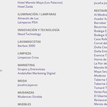
Hotel Manolo Mayo (Los Palacios)
Jocafra J
Hotel Zaida
RESTAU
ILUMINACIÓN / LAMPARAS
Al-Medin
Almacén de Luz
Asador A
Lámparas PISA
Barrabar
Becerrita
INNOVACIÓN Y TECNOLOGÍA
Bodega El
Need Technology
Bodega 
Casa Rufi
LAVAMASCOTAS
Corral de
Iberbox 3000
Doña Cla
Doña Emi
LIMPIEZA
Esencia 
Limpiezas Criza
Horno de
La Flor d
MARKETING
Manolo 
Grupos y Entrevistas
la
Mayo Sevi
AndaluNet Marketing Digital
Modesto
Taberna 
MODA
Taberna L
Jocafra Joyeros
Tomaré T
Venta Pa
MUDANZAS
El Sibarit
Mudanzas Giralda
Restauran
Menús de 
MUEBLES