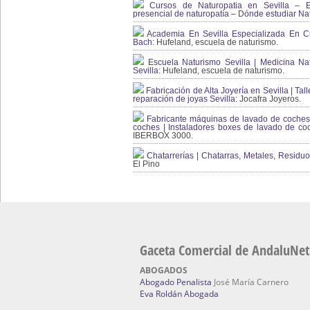
Cursos de Naturopatia en Sevilla – E
presencial de naturopatía – Dónde estudiar Nat
Academia En Sevilla Especializada En C
Bach
: Hufeland, escuela de naturismo.
Escuela Naturismo Sevilla | Medicina Natu
Sevilla
: Hufeland, escuela de naturismo.
Fabricación de Alta Joyería en Sevilla | Talle
reparación de joyas Sevilla:
Jocafra Joyeros.
Fabricante máquinas de lavado de coches 
coches | Instaladores boxes de lavado de co
IBERBOX 3000.
Chatarrerías | Chatarras, Metales, Residuos
El Pino
Gaceta Comercial de AndaluNet
ABOGADOS
Abogado Penalista
José María Carnero
Eva Roldán Abogada