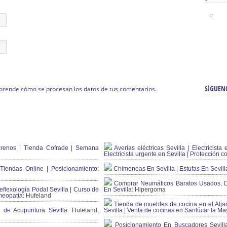
SÍGUEN
prende cómo se procesan los datos de tus comentarios.
renos | Tienda Cofrade | Semana
Averías eléctricas Sevilla | Electricista 
Electricista urgente en Sevilla | Protección c
iendas Online | Posicionamiento:
Chimeneas En Sevilla | Estufas En Sevill
Comprar Neumáticos Baratos Usados, 
flexología Podal Sevilla | Curso de
En Sevilla:
Hipergoma
meopatía:
Hufeland
Tienda de muebles de cocina en el Aljar
 de Acupuntura Sevilla:
Hufeland,
Sevilla | Venta de cocinas en Sanlúcar la Ma
Posicionamiento En Buscadores Sevill