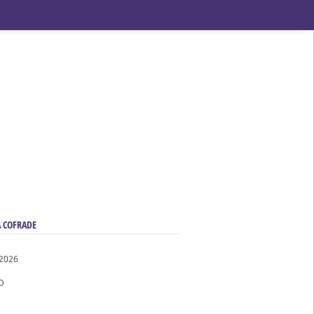
 COFRADE
ndad de San Benito
 2026
D