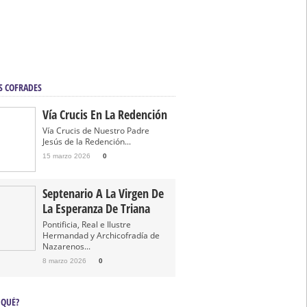
S COFRADES
Vía Crucis En La Redención
Vía Crucis de Nuestro Padre
Jesús de la Redención...
15 marzo 2026
0
Septenario A La Virgen De
La Esperanza De Triana
Pontificia, Real e Ilustre
Hermandad y Archicofradía de
Nazarenos...
8 marzo 2026
0
 QUÉ?