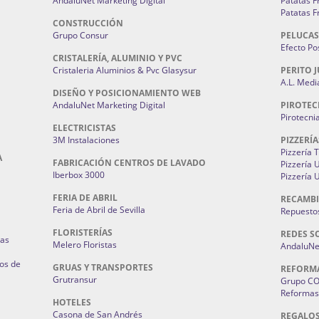
AndaluNet Marketing Digital
Patatas F
Patatas F
CONSTRUCCIÓN
Grupo Consur
PELUCAS
Efecto Pos
CRISTALERÍA, ALUMINIO Y PVC
Cristaleria Aluminios & Pvc Glasysur
PERITO J
A.L. Medi
DISEÑO Y POSICIONAMIENTO WEB
AndaluNet Marketing Digital
PIROTEC
Pirotecni
ELECTRICISTAS
3M Instalaciones
PIZZERÍA
Pizzería 
A
FABRICACIÓN CENTROS DE LAVADO
Pizzería
Iberbox 3000
Pizzería 
FERIA DE ABRIL
RECAMBI
Feria de Abril de Sevilla
Repuestos
FLORISTERÍAS
REDES S
ias
Melero Floristas
AndaluNet
os de
GRUAS Y TRANSPORTES
REFORM
Grutransur
Grupo C
Reformas 
HOTELES
Casona de San Andrés
REGALO