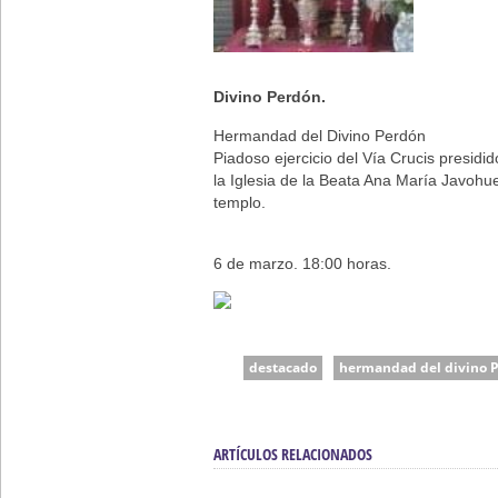
Gitanos: Besamanos del Señor 
Besamanos del Señor de la Divi
Divino Perdón.
Hermandad del Divino Perdón
Piadoso ejercicio del Vía Crucis presidi
la Iglesia de la Beata Ana María Javohuey,
templo.
6 de marzo. 18:00 horas.
destacado
hermandad del divino 
ARTÍCULOS RELACIONADOS