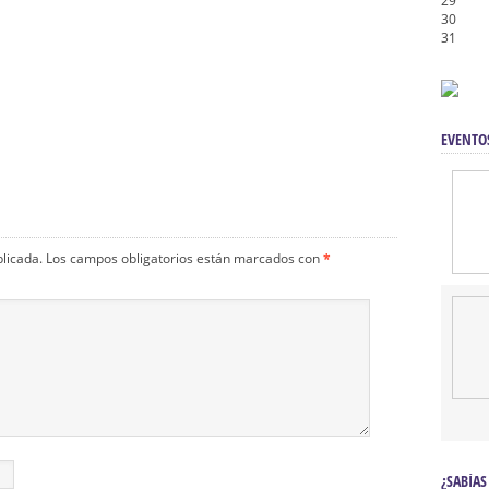
29
30
31
s, Música,
e Las
Solemne Y Devoto Besapiés
Domingo
Gitanos: Besamanos Del
En Honor De Nuestro Padre
EVENTO
Señor De La Salud
Jesús De La Pasión
blicada.
Los campos obligatorios están marcados con
*
¿SABÍAS