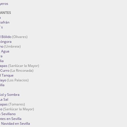
oyeros
RANTES
a
zafrán
´s
 Bólido
(Olivares)
Góngora
no
(Umbrete)
l Agua
ra
lia
Tapas
(Sanlúcar la Mayor)
 Curro
(La Rinconada)
el Tanque
Mayo
(Los Palacios)
lla
Sol y Sombra
a Sal
apas
(Tomares)
zo
(Sanlúcar la Mayor)
a Sevillano
tes en Sevilla
Navidad en Sevilla