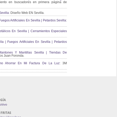
ento en buscadores en primera página de
evilla:
Diseño Web EN Sevilla.
uegos Artificiales En Sevilla | Petardos Sevilla:
álicos En Sevilla | Cerramientos Especiales
lla | Fuegos Artificiales En Sevilla | Petardos
ntones Y Mantillas Sevilla | Tiendas De
s Juan Foronda.
Como Ahorrar En Mi Factura De La Luz:
3M
GÍA
itivo
 FRITAS