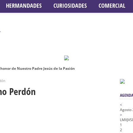
HERMANDADES
CURIOSIDADES
COMERCIAL
honor de Nuestro Padre Jesús de la Pasión
tra Señora de Gracia y Esperanza – San Roque
rdón
 la Concepción – Hermandad del Silencio
ino Perdón
AGENDA
 Señor ante el paso de Nuestra Señora de la Encarnación Coronada – Herma
oder de Sevilla
<
Agosto
n honor de María Santísima en su Soledad – San Lorenzo
>
L
M
X
J
V
S
a la Virgen del Valle
1
2
nta Angustia