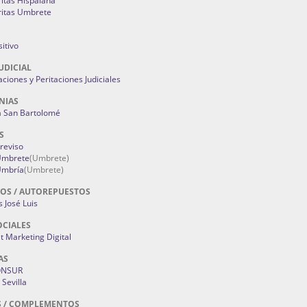
ritas Hispalana
ritas Umbrete
itivo
UDICIAL
aciones y Peritaciones Judiciales
NIAS
a San Bartolomé
S
Treviso
 Umbrete
(Umbrete)
Umbría
(Umbrete)
OS / AUTOREPUESTOS
 José Luis
OCIALES
 Marketing Digital
AS
ONSUR
Sevilla
S / COMPLEMENTOS