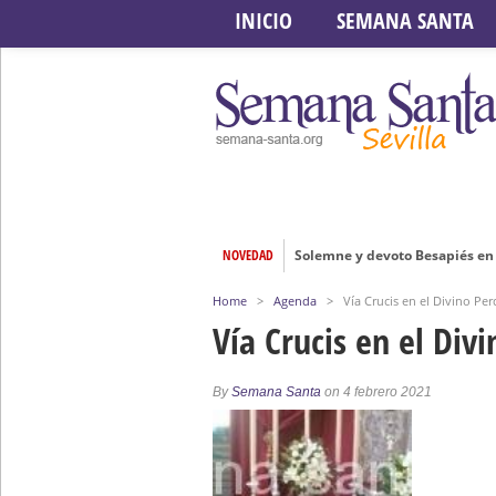
INICIO
SEMANA SANTA
NOVEDAD
Solemne y devoto Besapiés en 
Misa Solemne en honor a Nues
Home
>
Agenda
>
Vía Crucis en el Divino Pe
Solemne Triduo a la Virgen de
Vía Crucis en el Div
Función de la Anunciación del
Besamanos al Señor del Gran P
By
Semana Santa
on 4 febrero 2021
Solemne y devoto Besamanos e
Función Principal de Instituto 
Besapié y Besamano en la Qui