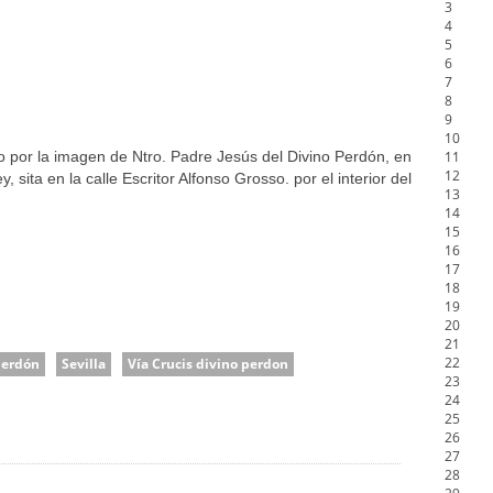
3
de la Salud
4
5
na Misericordia, Vía Crucis y Traslado – Siete Palabras
6
7
8
9
10
do por la imagen de Ntro. Padre Jesús del Divino Perdón, en
11
12
 sita en la calle Escritor Alfonso Grosso. por el interior del
13
14
15
16
17
18
19
20
21
22
Perdón
Sevilla
Vía Crucis divino perdon
23
24
25
26
27
28