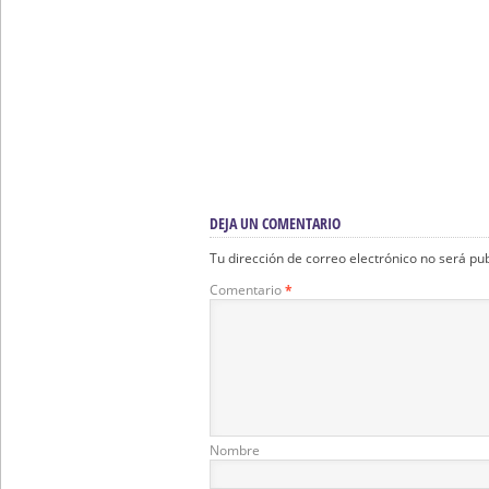
Itinerarios, Estreno
Itinerarios, Estrenos, Música.
Datos De Interés D
Hermandades Sábado Santo
Hermandades Del 
– Semana Santa De Sevilla
De Resurrección
DEJA UN COMENTARIO
Tu dirección de correo electrónico no será pu
Comentario
*
Nombre