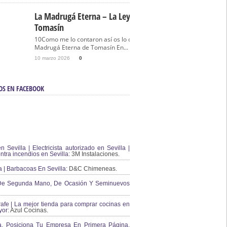
La Madrugá Eterna – La Leyenda De
Tomasín
10Como me lo contaron así os lo cuento… La
Madrugá Eterna de Tomasín En...
10 marzo 2026
0
OS EN FACEBOOK
en Sevilla | Electricista autorizado en Sevilla |
ontra incendios en Sevilla:
3M Instalaciones.
a | Barbacoas En Sevilla:
D&C Chimeneas.
De Segunda Mano, De Ocasión Y Seminuevos
afe | La mejor tienda para comprar cocinas en
yor:
Azul Cocinas.
a. Posiciona Tu Empresa En Primera Página.