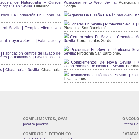
scuela de Naturopatía – Cursos
Posicionamiento Web Sevilla:
Posicionami
uropatía en Sevilla:
Hufeland.
Google.
ursos De Formación En Flores De
Agencia De Diseño De Páginas Web En S
Cohetes En Sevilla | Pirotecnia Sevilla | F
ral Sevilla | Terapias Alternativas
Pirotecnia San Bartolomé.
Cerramientos En Sevilla | Cercados Met
r alta joyería Sevilla | Fabricación y
Sevilla:
Cerramientos Gordo.
Pirotecnias En Sevilla | Pirotecnia Sevi
| Fabricación centros de lavado de
Sevilla:
Pirotecnia San Bartolomé.
ches | Autolavados | Lavamascotas:
Complementos De Novia Sevilla | Ma
Complementos De Novia En Sevilla:
Bordado
 | Chatarrerías Sevilla:
Chatarreria
Instalaciones Eléctricas Sevilla | 
Instalaciones.
COMPLEMENTOS/JOYAS
ONCOLO
Jocafra Joyeros
Efecto Pos
COMERCIO ELECTRONICO
PATATAS