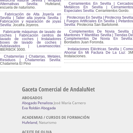
Medicina Natural Sevilla | Terapias
Cerramientos En Sevilla | Cercados
Alternativas Sevilla
: Hufeland,
Metálicos En Sevilla | Cerramientos
escuela de naturismo.
Especiales Sevilla:
Cerramientos Gordo.
Fabricación de Alta Joyería en
Pirotecnias En Sevilla | Pirotecnia Sevilla
Sevilla | Taller alta joyería Sevilla |
| Fuegos Artificiales En Sevilla | Petardos
Fabricación y reparación de joyas
Sevilla:
Pirotecnia San Bartolomé.
Sevilla:
Jocafra Joyeros.
Complementos De Novia Sevilla |
Fabricante máquinas de lavado de
Mantones Y Mantillas Sevilla | Tiendas De
coches | Fabricación centros de
Complementos De Novia En Sevilla:
lavado de coches | Instaladores
Bordados Juan Foronda.
boxes de lavado de coches |
Autolavados | Lavamascotas:
Instalaciones Eléctricas Sevilla | Como
IBERBOX 3000.
Ahorrar En Mi Factura De La Luz:
3
Instalaciones.
Chatarrerías | Chatarras, Metales,
Residuos | Chatarrerías Sevilla:
Chatarreria El Pino
Gaceta Comercial de AndaluNet
ABOGADOS
Abogado Penalista
José María Carnero
Eva Roldán Abogada
ACADEMIAS / CURSOS DE FORMACIÓN
Hufeland
, Naturismo
ACEITE DE OLIVA