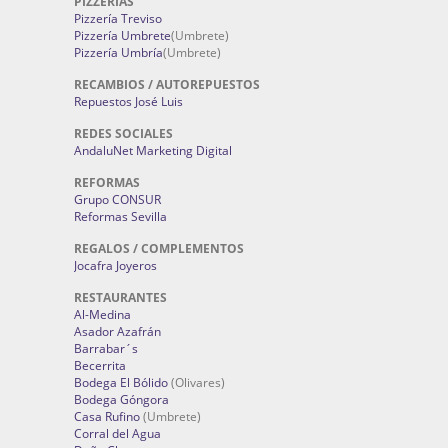
PIZZERÍAS
Pizzería Treviso
Pizzería Umbrete
(Umbrete)
Pizzería Umbría
(Umbrete)
RECAMBIOS / AUTOREPUESTOS
Repuestos José Luis
REDES SOCIALES
AndaluNet Marketing Digital
REFORMAS
Grupo CONSUR
Reformas Sevilla
REGALOS / COMPLEMENTOS
Jocafra Joyeros
RESTAURANTES
Al-Medina
Asador Azafrán
Barrabar´s
Becerrita
Bodega El Bólido
(Olivares)
Bodega Góngora
Casa Rufino
(Umbrete)
Corral del Agua