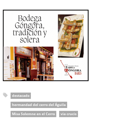
destacado
hermandad del cerro del Águila
Misa Solemne en el Cerro
via crucis