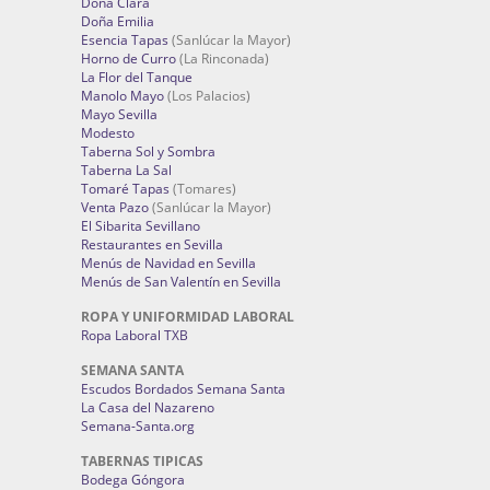
Doña Clara
Doña Emilia
Esencia Tapas
(Sanlúcar la Mayor)
Horno de Curro
(La Rinconada)
La Flor del Tanque
Manolo Mayo
(Los Palacios)
Mayo Sevilla
Modesto
Taberna Sol y Sombra
Taberna La Sal
Tomaré Tapas
(Tomares)
Venta Pazo
(Sanlúcar la Mayor)
El Sibarita Sevillano
Restaurantes en Sevilla
Menús de Navidad en Sevilla
Menús de San Valentín en Sevilla
ROPA Y UNIFORMIDAD LABORAL
Ropa Laboral TXB
SEMANA SANTA
Escudos Bordados Semana Santa
La Casa del Nazareno
Semana-Santa.org
TABERNAS TIPICAS
Bodega Góngora