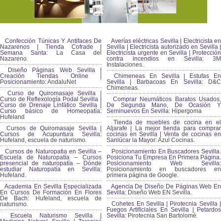
Confección Túnicas Y Antifaces De
Averías eléctricas Sevilla | Electricista en
Nazarenos | Tienda Cofrade |
Sevilla | Electricista autorizado en Sevilla |
Semana Santa:
La Casa del
Electricista urgente en Sevilla | Protección
Nazareno.
contra incendios en Sevilla:
3M
Instalaciones.
Diseño Páginas Web Sevilla |
Creación Tiendas Online |
Chimeneas En Sevilla | Estufas En
Posicionamiento:
AndaluNet
Sevilla | Barbacoas En Sevilla:
D&
Chimeneas.
Curso de Quiromasaje Sevilla |
Curso de Reflexología Podal Sevilla |
Comprar Neumáticos Baratos Usados,
Curso de Drenaje Linfático Sevilla |
De Segunda Mano, De Ocasión Y
Curso básico de Homeopatía:
Seminuevos En Sevilla:
Hipergoma
Hufeland
Tienda de muebles de cocina en el
Cursos de Quiromasaje Sevilla |
Aljarafe | La mejor tienda para comprar
Cursos de Acupuntura Sevilla:
cocinas en Sevilla | Venta de cocinas en
Hufeland, escuela de naturismo.
Sanlúcar la Mayor:
Azul Cocinas.
Cursos de Naturopatia en Sevilla –
Posicionamiento En Buscadores Sevilla.
Escuela de Naturopatía – Cursos
Posiciona Tu Empresa En Primera Página.
presencial de naturopatía – Dónde
Posicionamiento Web Sevilla:
estudiar Naturopatía en Sevilla:
Posicionamiento en buscadores en
Hufeland.
primera página de Google.
Academia En Sevilla Especializada
Agencia De Diseño De Páginas Web En
En Cursos De Formación En Flores
Sevilla:
Diseño Web EN Sevilla.
De Bach
: Hufeland, escuela de
Cohetes En Sevilla | Pirotecnia Sevilla |
naturismo.
Fuegos Artificiales En Sevilla | Petardos
Escuela Naturismo Sevilla |
Sevilla:
Pirotecnia San Bartolomé.