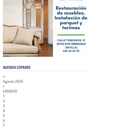
AGENDA COFRADE
<
Agosto 2026
>
L
M
X
J
V
S
D
1
2
3
4
5
6
7