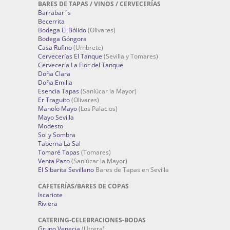
BARES DE TAPAS / VINOS / CERVECERÍAS
Barrabar´s
Becerrita
Bodega El Bólido
(Olivares)
Bodega Góngora
Casa Rufino
(Umbrete)
Cervecerías El Tanque
(Sevilla y Tomares)
Cervecería La Flor del Tanque
Doña Clara
Doña Emilia
Esencia Tapas
(Sanlúcar la Mayor)
Er Traguito
(Olivares)
Manolo Mayo
(Los Palacios)
Mayo Sevilla
Modesto
Sol y Sombra
Taberna La Sal
Tomaré Tapas
(Tomares)
Venta Pazo
(Sanlúcar la Mayor)
El Sibarita Sevillano
Bares de Tapas en Sevilla
CAFETERÍAS/BARES DE COPAS
Iscariote
Riviera
CATERING-CELEBRACIONES-BODAS
Grupo Venecia
(Utrera)