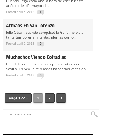
Cuando llega cada año la hora de escribir este
artículo del día mayor de...
Posted abril 7, 2012
1
Armaos En San Lorenzo
Julio César, cuando conquistó la Galia, no traía
tanta tamborería ni tantas plumas como...
Posted abril 6, 2012
0
Muchachos Viendo Cofradías
Decididamente fallaron los presocráticos en
Sevilla. En Sevilla te puedes bañar dos veces en...
Posted abril 5, 2012
0
Page 1 of 3
1
2
3