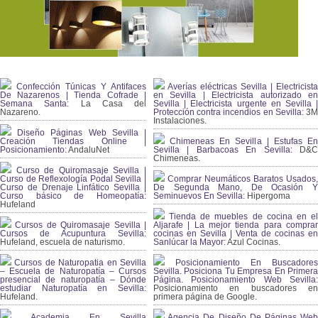
Confección Túnicas Y Antifaces
Averías eléctricas Sevilla | Electricista
De Nazarenos | Tienda Cofrade |
en Sevilla | Electricista autorizado en
Semana Santa:
La Casa del
Sevilla | Electricista urgente en Sevilla |
Nazareno.
Protección contra incendios en Sevilla:
3
Instalaciones.
Diseño Páginas Web Sevilla |
Creación Tiendas Online |
Chimeneas En Sevilla | Estufas En
Posicionamiento:
AndaluNet
Sevilla | Barbacoas En Sevilla:
D&
Chimeneas.
Curso de Quiromasaje Sevilla |
Curso de Reflexología Podal Sevilla |
Comprar Neumáticos Baratos Usados,
Curso de Drenaje Linfático Sevilla |
De Segunda Mano, De Ocasión Y
Curso básico de Homeopatía:
Seminuevos En Sevilla:
Hipergoma
Hufeland
Tienda de muebles de cocina en el
Cursos de Quiromasaje Sevilla |
Aljarafe | La mejor tienda para comprar
Cursos de Acupuntura Sevilla:
cocinas en Sevilla | Venta de cocinas en
Hufeland, escuela de naturismo.
Sanlúcar la Mayor:
Azul Cocinas.
Cursos de Naturopatia en Sevilla
Posicionamiento En Buscadores
– Escuela de Naturopatía – Cursos
Sevilla. Posiciona Tu Empresa En Primera
presencial de naturopatía – Dónde
Página. Posicionamiento Web Sevilla:
estudiar Naturopatía en Sevilla:
Posicionamiento en buscadores en
Hufeland.
primera página de Google.
Academia En Sevilla
Agencia De Diseño De Páginas Web