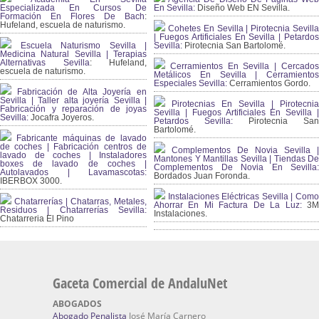
Especializada En Cursos De
En Sevilla:
Diseño Web EN Sevilla.
Formación En Flores De Bach
:
Hufeland, escuela de naturismo.
Cohetes En Sevilla | Pirotecnia Sevilla
| Fuegos Artificiales En Sevilla | Petardos
Escuela Naturismo Sevilla |
Sevilla:
Pirotecnia San Bartolomé.
Medicina Natural Sevilla | Terapias
Alternativas Sevilla
: Hufeland,
Cerramientos En Sevilla | Cercados
escuela de naturismo.
Metálicos En Sevilla | Cerramientos
Especiales Sevilla:
Cerramientos Gordo.
Fabricación de Alta Joyería en
Sevilla | Taller alta joyería Sevilla |
Pirotecnias En Sevilla | Pirotecnia
Fabricación y reparación de joyas
Sevilla | Fuegos Artificiales En Sevilla |
Sevilla:
Jocafra Joyeros.
Petardos Sevilla:
Pirotecnia San
Bartolomé.
Fabricante máquinas de lavado
de coches | Fabricación centros de
Complementos De Novia Sevilla |
lavado de coches | Instaladores
Mantones Y Mantillas Sevilla | Tiendas De
boxes de lavado de coches |
Complementos De Novia En Sevilla:
Autolavados | Lavamascotas:
Bordados Juan Foronda.
IBERBOX 3000.
Instalaciones Eléctricas Sevilla | Como
Chatarrerías | Chatarras, Metales,
Ahorrar En Mi Factura De La Luz:
3
Residuos | Chatarrerías Sevilla:
Instalaciones.
Chatarreria El Pino
Gaceta Comercial de AndaluNet
ABOGADOS
Abogado Penalista
José María Carnero