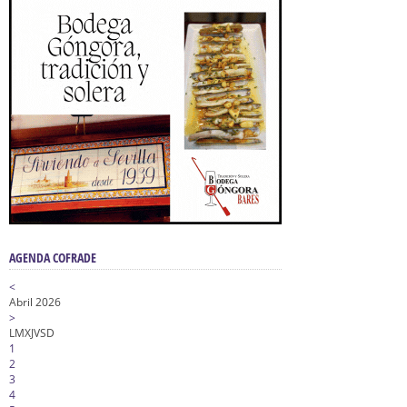
AGENDA COFRADE
<
Abril 2026
>
L
M
X
J
V
S
D
1
2
3
4