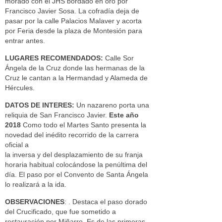
morado con el JHS bordado en oro por
Francisco Javier Sosa. La cofradía deja de
pasar por la calle Palacios Malaver y acorta
por Feria desde la plaza de Montesión para
entrar antes.
LUGARES RECOMENDADOS:
Calle Sor
Ángela de la Cruz donde las hermanas de la
Cruz le cantan a la Hermandad y Alameda de
Hércules.
DATOS DE INTERES:
Un nazareno porta una
reliquia de San Francisco Javier.
Este año
2018
Como todo el Martes Santo presenta la
novedad del inédito recorrido de la carrera
oficial a
la inversa y del desplazamiento de su franja
horaria habitual colocándose la penúltima del
día. El paso por el Convento de Santa Ángela
lo realizará a la ida.
OBSERVACIONES
: . Destaca el paso dorado
del Crucificado, que fue sometido a
restauración por Miñarro. Es de las primeras