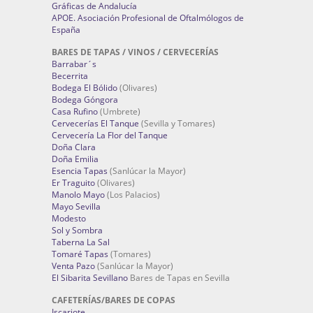
Gráficas de Andalucía
APOE. Asociación Profesional de Oftalmólogos de
España
BARES DE TAPAS / VINOS / CERVECERÍAS
Barrabar´s
Becerrita
Bodega El Bólido
(Olivares)
Bodega Góngora
Casa Rufino
(Umbrete)
Cervecerías El Tanque
(Sevilla y Tomares)
Cervecería La Flor del Tanque
Doña Clara
Doña Emilia
Esencia Tapas
(Sanlúcar la Mayor)
Er Traguito
(Olivares)
Manolo Mayo
(Los Palacios)
Mayo Sevilla
Modesto
Sol y Sombra
Taberna La Sal
Tomaré Tapas
(Tomares)
Venta Pazo
(Sanlúcar la Mayor)
El Sibarita Sevillano
Bares de Tapas en Sevilla
CAFETERÍAS/BARES DE COPAS
Iscariote