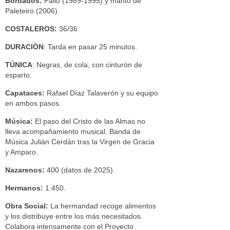
Bordados:
Palio (1989-1995) y manto de
Paleteiro (2006).
COSTALEROS:
36/36
DURACIÓN
: Tarda en pasar 25 minutos.
TÚNICA
: Negras, de cola, con cinturón de
esparto.
Capataces:
Rafael Díaz Talaverón y su equipo
en ambos pasos.
Música:
El paso del Cristo de las Almas no
lleva acompañamiento musical. Banda de
Música Julián Cerdán tras la Virgen de Gracia
y Amparo.
Nazarenos:
400 (datos de 2025).
Hermanos:
1.450.
Obra Social:
La hermandad recoge alimentos
y los distribuye entre los más necesitados.
Colabora intensamente con el Proyecto