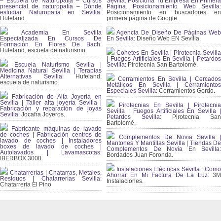
– Escuela de Naturopatía – Cursos
Sevilla. Posiciona Tu Empresa En Primera
presencial de naturopatía – Dónde
Página. Posicionamiento Web Sevilla:
estudiar Naturopatía en Sevilla:
Posicionamiento en buscadores en
Hufeland.
primera página de Google.
Academia En Sevilla
Agencia De Diseño De Páginas Web
Especializada En Cursos De
En Sevilla:
Diseño Web EN Sevilla.
Formación En Flores De Bach
:
Hufeland, escuela de naturismo.
Cohetes En Sevilla | Pirotecnia Sevilla
| Fuegos Artificiales En Sevilla | Petardos
Escuela Naturismo Sevilla |
Sevilla:
Pirotecnia San Bartolomé.
Medicina Natural Sevilla | Terapias
Alternativas Sevilla
: Hufeland,
Cerramientos En Sevilla | Cercados
escuela de naturismo.
Metálicos En Sevilla | Cerramientos
Especiales Sevilla:
Cerramientos Gordo.
Fabricación de Alta Joyería en
Sevilla | Taller alta joyería Sevilla |
Pirotecnias En Sevilla | Pirotecnia
Fabricación y reparación de joyas
Sevilla | Fuegos Artificiales En Sevilla |
Sevilla:
Jocafra Joyeros.
Petardos Sevilla:
Pirotecnia San
Bartolomé.
Fabricante máquinas de lavado
de coches | Fabricación centros de
Complementos De Novia Sevilla |
lavado de coches | Instaladores
Mantones Y Mantillas Sevilla | Tiendas De
boxes de lavado de coches |
Complementos De Novia En Sevilla:
Autolavados | Lavamascotas:
Bordados Juan Foronda.
IBERBOX 3000.
Instalaciones Eléctricas Sevilla | Como
Chatarrerías | Chatarras, Metales,
Ahorrar En Mi Factura De La Luz:
3
Residuos | Chatarrerías Sevilla:
Instalaciones.
Chatarreria El Pino