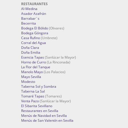
RESTAURANTES
Al-Medina
Asador Azafrán
Barrabar´s
Becerrita
Bodega El Bólido
(Olivares)
Bodega Góngora
Casa Rufino
(Umbrete)
Corral del Agua
Doña Clara
Doña Emilia
Esencia Tapas
(Sanlúcar la Mayor)
Horno de Curro
(La Rinconada)
La Flor del Tanque
Manolo Mayo
(Los Palacios)
Mayo Sevilla
Modesto
Taberna Sol y Sombra
Taberna La Sal
Tomaré Tapas
(Tomares)
Venta Pazo
(Sanlúcar la Mayor)
El Sibarita Sevillano
Restaurantes en Sevilla
Menús de Navidad en Sevilla
Menús de San Valentín en Sevilla