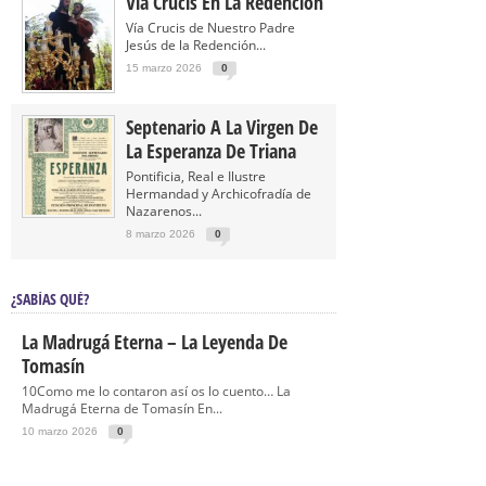
Vía Crucis En La Redención
Vía Crucis de Nuestro Padre
Jesús de la Redención...
15 marzo 2026
0
Septenario A La Virgen De
La Esperanza De Triana
Pontificia, Real e Ilustre
Hermandad y Archicofradía de
Nazarenos...
8 marzo 2026
0
¿SABÍAS QUÉ?
La Madrugá Eterna – La Leyenda De
Tomasín
10Como me lo contaron así os lo cuento… La
Madrugá Eterna de Tomasín En...
10 marzo 2026
0