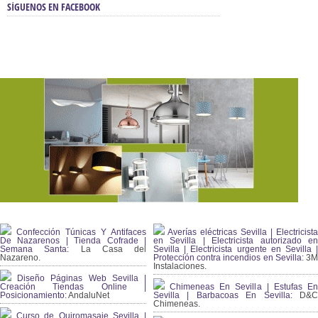
SÍGUENOS EN FACEBOOK
Confección Túnicas Y Antifaces
Averías eléctricas Sevilla | Electricista
De Nazarenos | Tienda Cofrade |
en Sevilla | Electricista autorizado en
Semana Santa:
La Casa del
Sevilla | Electricista urgente en Sevilla |
Nazareno.
Protección contra incendios en Sevilla:
3
Instalaciones.
Diseño Páginas Web Sevilla |
Creación Tiendas Online |
Chimeneas En Sevilla | Estufas En
Posicionamiento:
AndaluNet
Sevilla | Barbacoas En Sevilla:
D&
Chimeneas.
Curso de Quiromasaje Sevilla |