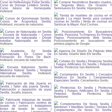
Curso de Reflexología Podal Sevilla |
Comprar Neumáticos Baratos Usados,
Curso de Drenaje Linfático Sevilla |
De Segunda Mano, De Ocasión Y
Curso básico de Homeopatía:
Seminuevos En Sevilla:
Hipergoma
Hufeland
Tienda de muebles de cocina en el
Cursos de Quiromasaje Sevilla |
Aljarafe | La mejor tienda para comprar
Cursos de Acupuntura Sevilla:
cocinas en Sevilla | Venta de cocinas en
Hufeland, escuela de naturismo.
Sanlúcar la Mayor:
Azul Cocinas.
Cursos de Naturopatia en Sevilla
Posicionamiento En Buscadores
– Escuela de Naturopatía – Cursos
Sevilla. Posiciona Tu Empresa En Primera
presencial de naturopatía – Dónde
Página. Posicionamiento Web Sevilla:
estudiar Naturopatía en Sevilla:
Posicionamiento en buscadores en
Hufeland.
primera página de Google.
Academia En Sevilla
Agencia De Diseño De Páginas Web
Especializada En Cursos De
En Sevilla:
Diseño Web EN Sevilla.
Formación En Flores De Bach
:
Hufeland, escuela de naturismo.
Cohetes En Sevilla | Pirotecnia Sevilla
| Fuegos Artificiales En Sevilla | Petardos
Escuela Naturismo Sevilla |
Sevilla:
Pirotecnia San Bartolomé.
Medicina Natural Sevilla | Terapias
Alternativas Sevilla
: Hufeland,
Cerramientos En Sevilla | Cercados
escuela de naturismo.
Metálicos En Sevilla | Cerramientos
Especiales Sevilla:
Cerramientos Gordo.
Fabricación de Alta Joyería en
Sevilla | Taller alta joyería Sevilla |
Pirotecnias En Sevilla | Pirotecnia
Fabricación y reparación de joyas
Sevilla | Fuegos Artificiales En Sevilla |
Sevilla:
Jocafra Joyeros.
Petardos Sevilla:
Pirotecnia San
Bartolomé.
Fabricante máquinas de lavado
de coches | Fabricación centros de
Complementos De Novia Sevilla |
lavado de coches | Instaladores
Mantones Y Mantillas Sevilla | Tiendas De
boxes de lavado de coches |
Complementos De Novia En Sevilla:
Autolavados | Lavamascotas: