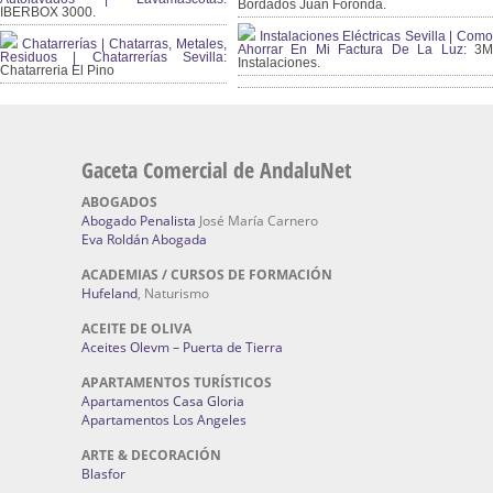
Bordados Juan Foronda.
IBERBOX 3000.
Instalaciones Eléctricas Sevilla | Como
Chatarrerías | Chatarras, Metales,
Ahorrar En Mi Factura De La Luz:
3
Residuos | Chatarrerías Sevilla:
Instalaciones.
Chatarreria El Pino
Gaceta Comercial de AndaluNet
ABOGADOS
Abogado Penalista
José María Carnero
Eva Roldán Abogada
ACADEMIAS / CURSOS DE FORMACIÓN
Hufeland
, Naturismo
ACEITE DE OLIVA
Aceites Olevm – Puerta de Tierra
APARTAMENTOS TURÍSTICOS
Apartamentos Casa Gloria
Apartamentos Los Angeles
ARTE & DECORACIÓN
Blasfor