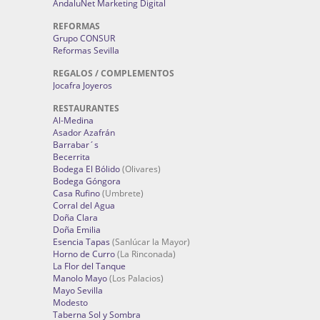
AndaluNet Marketing Digital
REFORMAS
Grupo CONSUR
Reformas Sevilla
REGALOS / COMPLEMENTOS
Jocafra Joyeros
RESTAURANTES
Al-Medina
Asador Azafrán
Barrabar´s
Becerrita
Bodega El Bólido
(Olivares)
Bodega Góngora
Casa Rufino
(Umbrete)
Corral del Agua
Doña Clara
Doña Emilia
Esencia Tapas
(Sanlúcar la Mayor)
Horno de Curro
(La Rinconada)
La Flor del Tanque
Manolo Mayo
(Los Palacios)
Mayo Sevilla
Modesto
Taberna Sol y Sombra