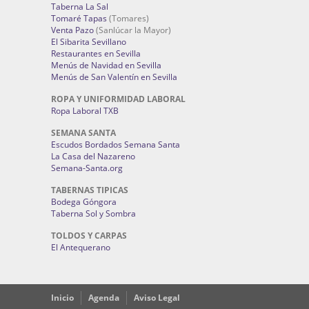
Taberna La Sal
Tomaré Tapas
(Tomares)
Venta Pazo
(Sanlúcar la Mayor)
El Sibarita Sevillano
Restaurantes en Sevilla
Menús de Navidad en Sevilla
Menús de San Valentín en Sevilla
ROPA Y UNIFORMIDAD LABORAL
Ropa Laboral TXB
SEMANA SANTA
Escudos Bordados Semana Santa
La Casa del Nazareno
Semana-Santa.org
TABERNAS TIPICAS
Bodega Góngora
Taberna Sol y Sombra
TOLDOS Y CARPAS
El Antequerano
Inicio
Agenda
Aviso Legal