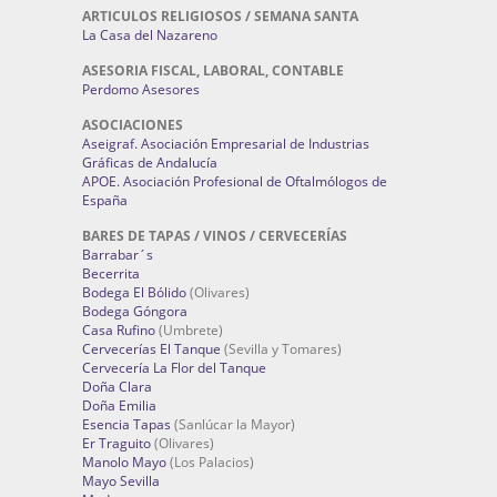
ARTICULOS RELIGIOSOS / SEMANA SANTA
La Casa del Nazareno
ASESORIA FISCAL, LABORAL, CONTABLE
Perdomo Asesores
ASOCIACIONES
Aseigraf. Asociación Empresarial de Industrias
Gráficas de Andalucía
APOE. Asociación Profesional de Oftalmólogos de
España
BARES DE TAPAS / VINOS / CERVECERÍAS
Barrabar´s
Becerrita
Bodega El Bólido
(Olivares)
Bodega Góngora
Casa Rufino
(Umbrete)
Cervecerías El Tanque
(Sevilla y Tomares)
Cervecería La Flor del Tanque
Doña Clara
Doña Emilia
Esencia Tapas
(Sanlúcar la Mayor)
Er Traguito
(Olivares)
Manolo Mayo
(Los Palacios)
Mayo Sevilla