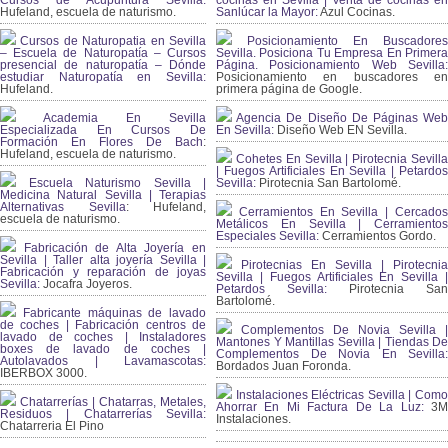
Hufeland, escuela de naturismo.
Sanlúcar la Mayor:
Azul Cocinas.
Cursos de Naturopatia en Sevilla
Posicionamiento En Buscadores
– Escuela de Naturopatía – Cursos
Sevilla. Posiciona Tu Empresa En Primera
presencial de naturopatía – Dónde
Página. Posicionamiento Web Sevilla:
estudiar Naturopatía en Sevilla:
Posicionamiento en buscadores en
Hufeland.
primera página de Google.
Academia En Sevilla
Agencia De Diseño De Páginas Web
Especializada En Cursos De
En Sevilla:
Diseño Web EN Sevilla.
Formación En Flores De Bach
:
Hufeland, escuela de naturismo.
Cohetes En Sevilla | Pirotecnia Sevilla
| Fuegos Artificiales En Sevilla | Petardos
Escuela Naturismo Sevilla |
Sevilla:
Pirotecnia San Bartolomé.
Medicina Natural Sevilla | Terapias
Alternativas Sevilla
: Hufeland,
Cerramientos En Sevilla | Cercados
escuela de naturismo.
Metálicos En Sevilla | Cerramientos
Especiales Sevilla:
Cerramientos Gordo.
Fabricación de Alta Joyería en
Sevilla | Taller alta joyería Sevilla |
Pirotecnias En Sevilla | Pirotecnia
Fabricación y reparación de joyas
Sevilla | Fuegos Artificiales En Sevilla |
Sevilla:
Jocafra Joyeros.
Petardos Sevilla:
Pirotecnia San
Bartolomé.
Fabricante máquinas de lavado
de coches | Fabricación centros de
Complementos De Novia Sevilla |
lavado de coches | Instaladores
Mantones Y Mantillas Sevilla | Tiendas De
boxes de lavado de coches |
Complementos De Novia En Sevilla:
Autolavados | Lavamascotas:
Bordados Juan Foronda.
IBERBOX 3000.
Instalaciones Eléctricas Sevilla | Como
Chatarrerías | Chatarras, Metales,
Ahorrar En Mi Factura De La Luz:
3
Residuos | Chatarrerías Sevilla:
Instalaciones.
Chatarreria El Pino