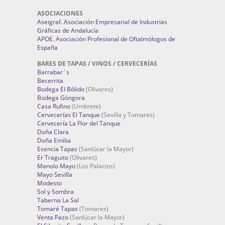
ASOCIACIONES
Aseigraf. Asociación Empresarial de Industrias
Gráficas de Andalucía
APOE. Asociación Profesional de Oftalmólogos de
España
BARES DE TAPAS / VINOS / CERVECERÍAS
Barrabar´s
Becerrita
Bodega El Bólido
(Olivares)
Bodega Góngora
Casa Rufino
(Umbrete)
Cervecerías El Tanque
(Sevilla y Tomares)
Cervecería La Flor del Tanque
Doña Clara
Doña Emilia
Esencia Tapas
(Sanlúcar la Mayor)
Er Traguito
(Olivares)
Manolo Mayo
(Los Palacios)
Mayo Sevilla
Modesto
Sol y Sombra
Taberna La Sal
Tomaré Tapas
(Tomares)
Venta Pazo
(Sanlúcar la Mayor)