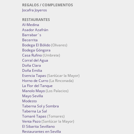
REGALOS / COMPLEMENTOS
Jocafra Joyeros
RESTAURANTES
Al-Medina
Asador Azafrán
Barrabar´s
Becerrita
Bodega El Bólido
(Olivares)
Bodega Góngora
Casa Rufino
(Umbrete)
Corral del Agua
Doña Clara
Doña Emilia
Esencia Tapas
(Sanlúcar la Mayor)
Horno de Curro
(La Rinconada)
La Flor del Tanque
Manolo Mayo
(Los Palacios)
Mayo Sevilla
Modesto
Taberna Sol y Sombra
Taberna La Sal
Tomaré Tapas
(Tomares)
Venta Pazo
(Sanlúcar la Mayor)
El Sibarita Sevillano
Restaurantes en Sevilla