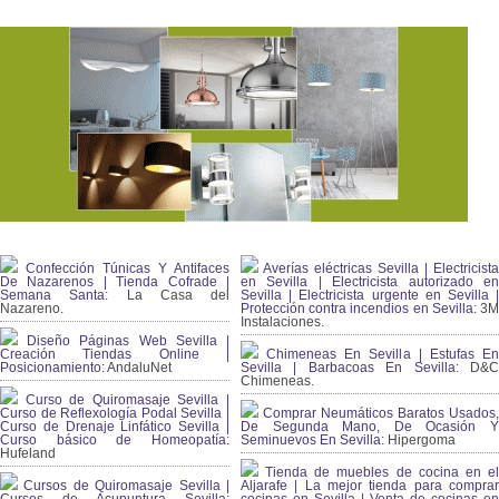
Confección Túnicas Y Antifaces
Averías eléctricas Sevilla | Electricista
De Nazarenos | Tienda Cofrade |
en Sevilla | Electricista autorizado en
Semana Santa:
La Casa del
Sevilla | Electricista urgente en Sevilla |
Nazareno.
Protección contra incendios en Sevilla:
3
Instalaciones.
Diseño Páginas Web Sevilla |
Creación Tiendas Online |
Chimeneas En Sevilla | Estufas En
Posicionamiento:
AndaluNet
Sevilla | Barbacoas En Sevilla:
D&
Chimeneas.
Curso de Quiromasaje Sevilla |
Curso de Reflexología Podal Sevilla |
Comprar Neumáticos Baratos Usados,
Curso de Drenaje Linfático Sevilla |
De Segunda Mano, De Ocasión Y
Curso básico de Homeopatía:
Seminuevos En Sevilla:
Hipergoma
Hufeland
Tienda de muebles de cocina en el
Cursos de Quiromasaje Sevilla |
Aljarafe | La mejor tienda para comprar
Cursos de Acupuntura Sevilla:
cocinas en Sevilla | Venta de cocinas en