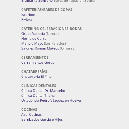
El Sibarita Sevillano
Bares de Tapas en Sevilla
CAFETERÍAS/BARES DE COPAS
Iscariote
Riviera
CATERING-CELEBRACIONES-BODAS
Grupo Venecia
(Utrera)
Horno de Curro
Manolo Mayo
(Los Palacios)
Salones Román Mateos
(Olivares)
CERRAMIENTOS
Cerramientos Gordo
CHATARRERÍAS
Chatarrería El Pino
CLINICAS DENTALES
Clínica Dental Dr. Mancebo
Clínica Dental Triana
Ortodoncia Pedro Vázquez en Huelva
COCINAS
Azul Cocinas
Barnizados García e Hijos