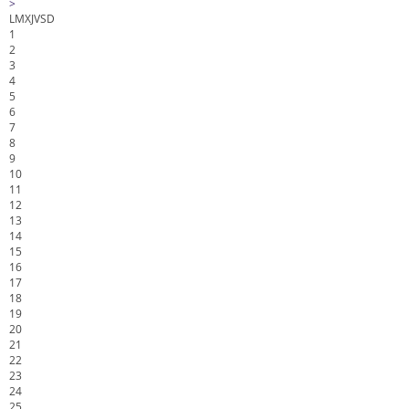
>
L
M
X
J
V
S
D
1
2
3
4
5
6
7
8
9
10
11
12
13
14
15
16
17
18
19
20
21
22
23
24
25